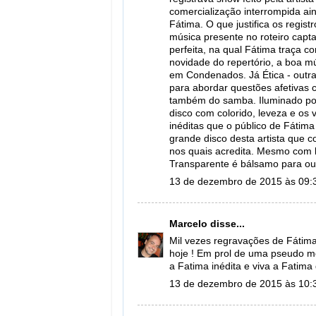
comercialização interrompida aind
Fátima. O que justifica os regist
música presente no roteiro capt
perfeita, na qual Fátima traça co
novidade do repertório, a boa m
em Condenados. Já Ética - outra 
para abordar questões afetivas
também do samba. Iluminado por 
disco com colorido, leveza e o
inéditas que o público de Fáti
grande disco desta artista que c
nos quais acredita. Mesmo com ba
Transparente é bálsamo para ou
13 de dezembro de 2015 às 09:
Marcelo
disse...
Mil vezes regravações de Fátim
hoje ! Em prol de uma pseudo m
a Fatima inédita e viva a Fatim
13 de dezembro de 2015 às 10: