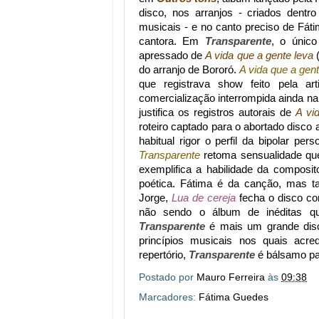
disco, nos arranjos - criados den
musicais - e no canto preciso de Fát
cantora. Em
Transparente
, o único
apressado de
A vida que a gente leva
(
do arranjo de Bororó.
A vida que a gent
que registrava show feito pela a
comercialização interrompida ainda na f
justifica os registros autorais de
A vi
roteiro captado para o abortado disco 
habitual rigor o perfil da bipolar per
Transparente
retoma sensualidade qu
exemplifica a habilidade da composi
poética. Fátima é da canção, mas t
Jorge,
Lua de cereja
fecha o disco co
não sendo o álbum de inéditas q
Transparente
é mais um grande disc
princípios musicais nos quais acre
repertório,
Transparente
é bálsamo pa
Postado por
Mauro Ferreira
às
09:38
Marcadores:
Fátima Guedes