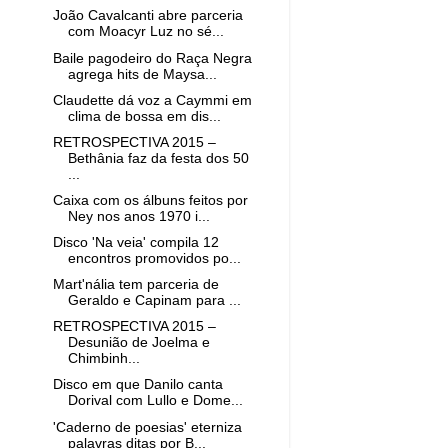
João Cavalcanti abre parceria
com Moacyr Luz no sé...
Baile pagodeiro do Raça Negra
agrega hits de Maysa...
Claudette dá voz a Caymmi em
clima de bossa em dis...
RETROSPECTIVA 2015 –
Bethânia faz da festa dos 50
...
Caixa com os álbuns feitos por
Ney nos anos 1970 i...
Disco 'Na veia' compila 12
encontros promovidos po...
Mart'nália tem parceria de
Geraldo e Capinam para ...
RETROSPECTIVA 2015 –
Desunião de Joelma e
Chimbinh...
Disco em que Danilo canta
Dorival com Lullo e Dome...
'Caderno de poesias' eterniza
palavras ditas por B...