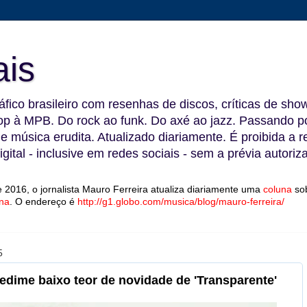
ais
fico brasileiro com resenhas de discos, críticas de show
 à MPB. Do rock ao funk. Do axé ao jazz. Passando por
 e música erudita. Atualizado diariamente. É proibida a 
gital - inclusive em redes sociais - sem a prévia autoriz
 2016, o jornalista Mauro Ferreira atualiza diariamente uma
coluna
so
na
.
O endereço é
http://g1.globo.com/musica/blog/mauro-ferreira/
5
redime baixo teor de novidade de 'Transparente'