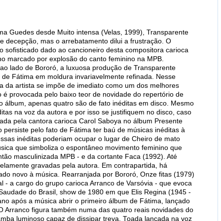
ima Guedes desde Muito intensa (Velas, 1999), Transparente
 decepção, mas o arrebatamento dilui a frustração. O
sofisticado dado ao cancioneiro desta compositora carioca
ano marcado por explosão do canto feminino na MPB.
a ao lado de Bororó, a luxuosa produção de Transparente
l de Fátima em moldura invariavelmente refinada. Nesse
afia da artista se impõe de imediato como um dos melhores
 é provocada pelo baixo teor de novidade do repertório de
o álbum, apenas quatro são de fato inéditas em disco. Mesmo
as na voz da autora e por isso se justifiquem no disco, caso
çada pela cantora carioca Carol Saboya no álbum Presente
o persiste pelo fato de Fátima ter baú de músicas inéditas à
ssas inéditas poderiam ocupar o lugar de Cheiro de mato
sica que simboliza o espontâneo movimento feminino que
então masculinizada MPB - e da cortante Faca (1992). Até
elamente gravadas pela autora. Em contrapartida, há
do novo à música. Rearranjada por Bororó, Onze fitas (1979)
l - a cargo do grupo carioca Arranco de Varsóvia - que evoca
Saudade do Brasil, show de 1980 em que Elis Regina (1945 -
ano após a música abrir o primeiro álbum de Fátima, lançado
 O Arranco figura também numa das quatro reais novidades do
samba luminoso capaz de dissipar treva. Toada lançada na voz