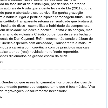
a na fase inicial de distribuição, por decisão da própria
ros autorais de A vida que a gente leva e de Ela (2011), outra
ado para o abortado disco ao vivo. Ela ganha gravação
m o habitual rigor o perfil da bipolar personagem-título. Real
úsica-título Transparente retoma sensualidade que brotara já
inédita do disco - exemplifica a habilidade da compositora
 com densidade melódica e poética. Fátima é da canção, mas
arranjo do violonista Cláudio Jorge, Lua de cereja fecha o
s vocais de Dori Caymmi. Enfim, mesmo não sendo o álbum de
ma Guedes esperava com ansiedade, Transparente é mais um
onduz a carreira com coerência com os princípios musicais
ixo teor de (real) novidade no refinado repertório,
vidos diplomados na grande escola da MPB.
38
a Guedes do que esses lançamentos horrorosos dos dias de
odernidade parece que esqueceram o que é boa música! Viva
a de regravações! Absolutamente necessária!
37