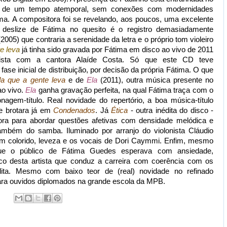
tro de um tempo atemporal, sem conexões com modernidades
ima. A compositora foi se revelando, aos poucos, uma excelente
 deslize de Fátima no quesito é o registro demasiadamente
2005) que contraria a serenidade da letra e o próprio tom violeiro
e leva
já tinha sido gravada por Fátima em disco ao vivo de 2011
rtista com a cantora Alaíde Costa. Só que este CD teve
ase inicial de distribuição, por decisão da própria Fátima. O que
da que a gente leva
e de
Ela
(2011), outra música presente no
ao vivo.
Ela
ganha gravação perfeita, na qual Fátima traça com o
sonagem-título. Real novidade do repertório, a boa música-título
e brotara já em
Condenados
. Já
Ética
- outra inédita do disco -
tora para abordar questões afetivas com densidade melódica e
ambém do samba. Iluminado por arranjo do violonista Cláudio
m colorido, leveza e os vocais de Dori Caymmi. Enfim, mesmo
ue o público de Fátima Guedes esperava com ansiedade,
o desta artista que conduz a carreira com coerência com os
dita. Mesmo com baixo teor de (real) novidade no refinado
ra ouvidos diplomados na grande escola da MPB.