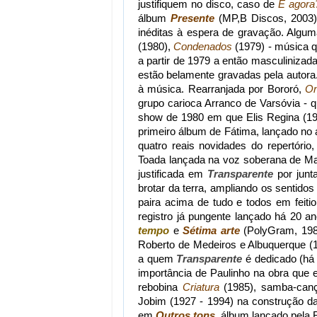
justifiquem no disco, caso de
E agora
álbum
Presente
(MP,B Discos, 2003),
inéditas à espera de gravação. Algu
(1980),
Condenados
(1979) - música q
a partir de 1979 a então masculinizad
estão belamente gravadas pela autora
à música. Rearranjada por Bororó,
On
grupo carioca Arranco de Varsóvia -
show de 1980 em que Elis Regina (19
primeiro álbum de Fátima, lançado no
quatro reais novidades do repertório
Toada lançada na voz soberana de Ma
justificada em
Transparente
por junt
brotar da terra, ampliando os sentido
paira acima de tudo e todos em feit
registro já pungente lançado há 20 
tempo
e
Sétima arte
(PolyGram, 1985
Roberto de Medeiros e Albuquerque (1
a quem
Transparente
é dedicado (há i
importância de Paulinho na obra que
rebobina
Criatura
(1985), samba-canç
Jobim (1927 - 1994) na construção da
em
Outros tons
, álbum lançado pela 