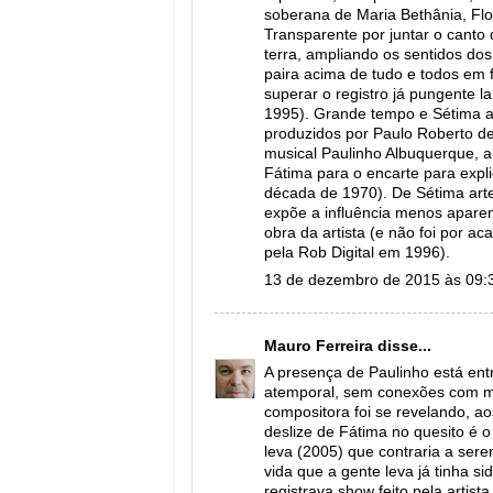
soberana de Maria Bethânia, Flo
Transparente por juntar o canto
terra, ampliando os sentidos do
paira acima de tudo e todos em
superar o registro já pungente 
1995). Grande tempo e Sétima a
produzidos por Paulo Roberto d
musical Paulinho Albuquerque, a
Fátima para o encarte para expl
década de 1970). De Sétima arte
expõe a influência menos aparen
obra da artista (e não foi por 
pela Rob Digital em 1996).
13 de dezembro de 2015 às 09:
Mauro Ferreira
disse...
A presença de Paulinho está ent
atemporal, sem conexões com mo
compositora foi se revelando, a
deslize de Fátima no quesito é 
leva (2005) que contraria a seren
vida que a gente leva já tinha s
registrava show feito pela artis