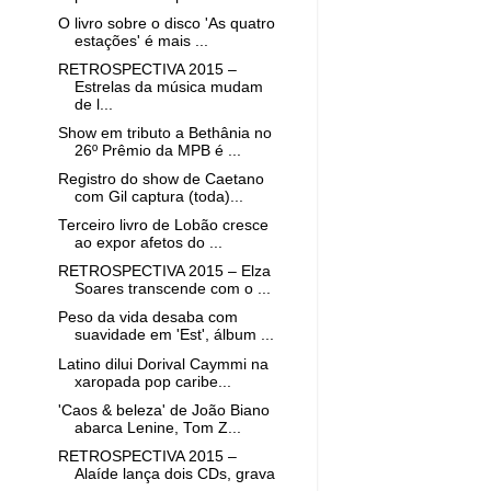
O livro sobre o disco 'As quatro
estações' é mais ...
RETROSPECTIVA 2015 –
Estrelas da música mudam
de l...
Show em tributo a Bethânia no
26º Prêmio da MPB é ...
Registro do show de Caetano
com Gil captura (toda)...
Terceiro livro de Lobão cresce
ao expor afetos do ...
RETROSPECTIVA 2015 – Elza
Soares transcende com o ...
Peso da vida desaba com
suavidade em 'Est', álbum ...
Latino dilui Dorival Caymmi na
xaropada pop caribe...
'Caos & beleza' de João Biano
abarca Lenine, Tom Z...
RETROSPECTIVA 2015 –
Alaíde lança dois CDs, grava