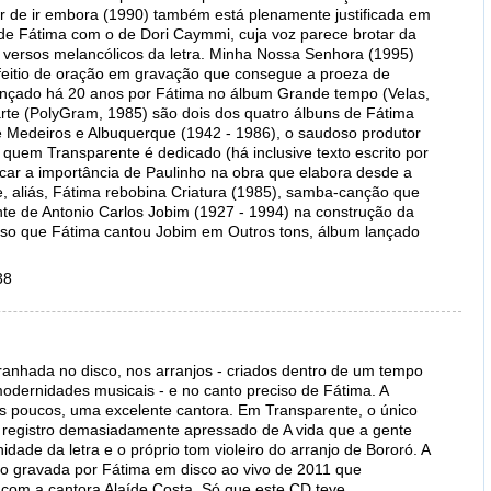
r de ir embora (1990) também está plenamente justificada em
 de Fátima com o de Dori Caymmi, cuja voz parece brotar da
s versos melancólicos da letra. Minha Nossa Senhora (1995)
 feitio de oração em gravação que consegue a proeza de
lançado há 20 anos por Fátima no álbum Grande tempo (Velas,
rte (PolyGram, 1985) são dois dos quatro álbuns de Fátima
e Medeiros e Albuquerque (1942 - 1986), o saudoso produtor
 quem Transparente é dedicado (há inclusive texto escrito por
icar a importância de Paulinho na obra que elabora desde a
, aliás, Fátima rebobina Criatura (1985), samba-canção que
te de Antonio Carlos Jobim (1927 - 1994) na construção da
acaso que Fátima cantou Jobim em Outros tons, álbum lançado
38
ranhada no disco, nos arranjos - criados dentro de um tempo
dernidades musicais - e no canto preciso de Fátima. A
os poucos, uma excelente cantora. Em Transparente, o único
o registro demasiadamente apressado de A vida que a gente
idade da letra e o próprio tom violeiro do arranjo de Bororó. A
ido gravada por Fátima em disco ao vivo de 2011 que
ta com a cantora Alaíde Costa. Só que este CD teve