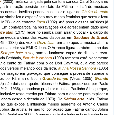
?
(2003), música lançada pela cantora carioca Carol Saboya no
 a frustração persiste pelo fato de Fátima ter baú de músicas
mas dessas inéditas poderiam ocupar o lugar de
Cheiro de mato
ue simboliza o espontâneo movimento feminino que sensualizou
a MPB - e da cortante
Faca
(1992). Até porque essas músicas já
. Em contrapartida, há regravações que acrescentam dado novo
ze fitas
(1979) recai no samba com arranjo vocal - a cargo do
 que evoca o clima das vozes dispostas em
Saudade do Brasil
,
45 - 1982) deu voz a
Onze fitas
, um ano após a música abrir o
 ano anterior via EMI-Odeon. O Arranco figura também numa das
,
Sempre bate o sol
, samba luminoso capaz de dissipar treva.
ria Bethânia,
Flor de ir embora
(1990) também está plenamente
ar o canto de Fátima com o de Dori Caymmi, cuja voz parece
s dos versos melancólicos da letra.
Minha Nossa Senhora
(1995)
io de oração em gravação que consegue a proeza de superar o
anos por Fátima no álbum
Grande tempo
(Velas, 1995).
Grande
) são dois dos quatro álbuns de Fátima produzidos por Paulo
942 - 1986), o saudoso produtor musical Paulinho Albuquerque,
nclusive texto escrito por Fátima para o encarte para explicar a
 elabora desde a década de 1970). De
Sétima arte
, aliás, Fátima
ão que expõe a influência menos aparente de Antonio Carlos
 obra da artista (e não foi por acaso que Fátima cantou Jobim
Rob Digital em 2006). A presença de Paulinho está entranhada no