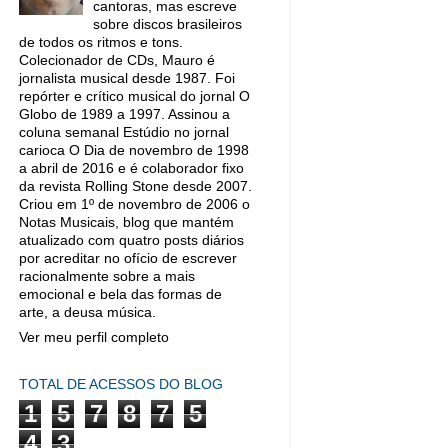
cantoras, mas escreve
sobre discos brasileiros
de todos os ritmos e tons.
Colecionador de CDs, Mauro é
jornalista musical desde 1987. Foi
repórter e crítico musical do jornal O
Globo de 1989 a 1997. Assinou a
coluna semanal Estúdio no jornal
carioca O Dia de novembro de 1998
a abril de 2016 e é colaborador fixo
da revista Rolling Stone desde 2007.
Criou em 1º de novembro de 2006 o
Notas Musicais, blog que mantém
atualizado com quatro posts diários
por acreditar no ofício de escrever
racionalmente sobre a mais
emocional e bela das formas de
arte, a deusa música.
Ver meu perfil completo
TOTAL DE ACESSOS DO BLOG
1
5
7
8
7
5
4
3