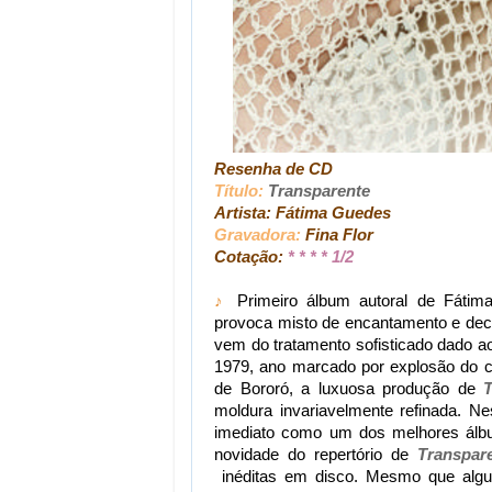
Resenha de CD
Título:
Transparente
Artista: Fátima Guedes
Gravadora:
Fina Flor
Cotação:
* * * * 1/2
♪
Primeiro álbum autoral de Fáti
provoca misto de encantamento e dece
vem do tratamento sofisticado dado ao
1979, ano marcado por explosão do ca
de Bororó, a luxuosa produção de
moldura invariavelmente refinada. Nes
imediato como um dos melhores álbu
novidade do repertório de
Transpar
inéditas em disco. Mesmo que algu