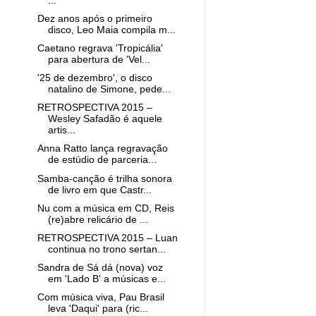
...
Dez anos após o primeiro
disco, Leo Maia compila m...
Caetano regrava 'Tropicália'
para abertura de 'Vel...
'25 de dezembro', o disco
natalino de Simone, pede...
RETROSPECTIVA 2015 –
Wesley Safadão é aquele
artis...
Anna Ratto lança regravação
de estúdio de parceria...
Samba-canção é trilha sonora
de livro em que Castr...
Nu com a música em CD, Reis
(re)abre relicário de ...
RETROSPECTIVA 2015 – Luan
continua no trono sertan...
Sandra de Sá dá (nova) voz
em 'Lado B' a músicas e...
Com música viva, Pau Brasil
leva 'Daqui' para (ric...