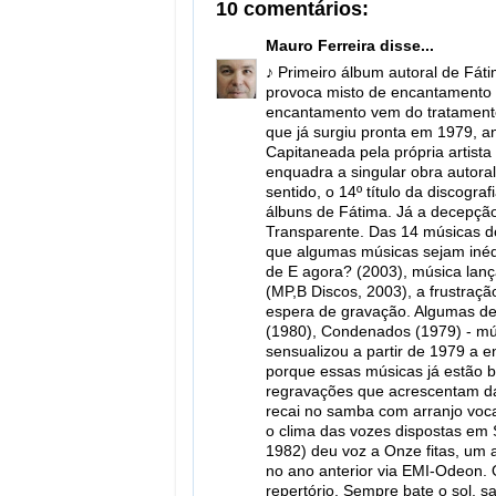
10 comentários:
Mauro Ferreira
disse...
♪ Primeiro álbum autoral de Fát
provoca misto de encantamento e
encantamento vem do tratamento 
que já surgiu pronta em 1979, 
Capitaneada pela própria artist
enquadra a singular obra autora
sentido, o 14º título da discogr
álbuns de Fátima. Já a decepção
Transparente. Das 14 músicas d
que algumas músicas sejam inédit
de E agora? (2003), música lan
(MP,B Discos, 2003), a frustraçã
espera de gravação. Algumas de
(1980), Condenados (1979) - mú
sensualizou a partir de 1979 a 
porque essas músicas já estão b
regravações que acrescentam da
recai no samba com arranjo voca
o clima das vozes dispostas em 
1982) deu voz a Onze fitas, um 
no ano anterior via EMI-Odeon.
repertório, Sempre bate o sol, 