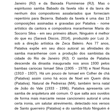
Janeiro (RJ) e da Baixada Fluminense (RJ). Mas o
espirituoso samba Babado da favela não é da lavra de
nenhum dos compositores assalariados que forneciam
repertório para Bezerra. Babado da favela é uma das 13
composições assinadas e gravadas por Patativa - nome
artístico da cantora e compositora maranhense Maria do
Socorro Silva - em seu primeiro álbum, Ninguém é melhor
do que eu (Saravá Discos, 2014), produzido por Luiz Jr.
sob a direção artística de Zeca Baleiro. Aos 77 anos,
Patativa expõe em seu disco autoral as afinidades do
samba maranhense com a produção dos sambistas da
cidade do Rio de Janeiro (RJ). O samba de Patativa
descende da dinastia inaugurada nos anos 1930 pelos
bambas cariocas Ismael Silva (1905 - 1978) e Noel Rosa
(1910 - 1937). Há um pouco de Ismael em Colher de chá
(Patativa) assim como há ecos de Noel em Quem diria
(Patativa). Natural de Pedreiras (MA), também terra natal
de João do Vale (1933 - 1996), Patativa apresenta um
samba de arquitetura até comum. O que salta aos ouvidos
de forma mais marcante nesse cancioneiro autoral é uma
certa ironia, um salutar atrevimento, detectado nos versos
de Santo guerreiro (Patativa) e do samba-título Ninguém é