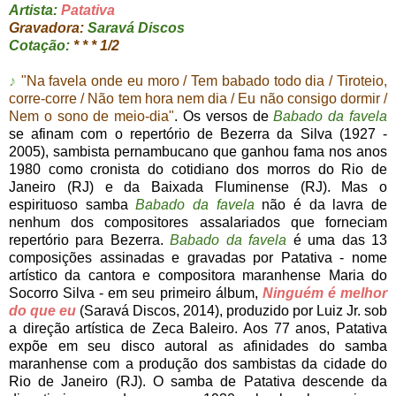
Artista:
Patativa
Gravadora:
Saravá Discos
Cotação:
* * * 1/2
♪
"Na favela onde eu moro / Tem babado todo dia / Tiroteio,
corre-corre / Não tem hora nem dia / Eu não consigo dormir /
Nem o sono de meio-dia"
. Os versos de
Babado da favela
se afinam com o repertório de Bezerra da Silva (1927 -
2005), sambista pernambucano que ganhou fama nos anos
1980 como cronista do cotidiano dos morros do Rio de
Janeiro (RJ) e da Baixada Fluminense (RJ). Mas o
espirituoso samba
Babado da favela
não é da lavra de
nenhum dos compositores assalariados que forneciam
repertório para Bezerra.
Babado da favela
é uma das 13
composições assinadas e gravadas por Patativa - nome
artístico da cantora e compositora maranhense Maria do
Socorro Silva - em seu primeiro álbum,
Ninguém é melhor
do que eu
(Saravá Discos, 2014), produzido por Luiz Jr. sob
a direção artística de Zeca Baleiro. Aos 77 anos, Patativa
expõe em seu disco autoral as afinidades do samba
maranhense com a produção dos sambistas da cidade do
Rio de Janeiro (RJ). O samba de Patativa descende da