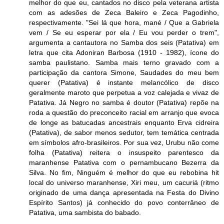
melhor do que eu, cantados no disco pela veterana artista
com as adesões de Zeca Baleiro e Zeca Pagodinho,
respectivamente. "Sei lá que hora, mané / Que a Gabriela
vem / Se eu esperar por ela / Eu vou perder o trem",
argumenta a cantautora no Samba dos seis (Patativa) em
letra que cita Adoniran Barbosa (1910 - 1982), ícone do
samba paulistano. Samba mais terno gravado com a
participação da cantora Simone, Saudades do meu bem
querer (Patativa) é instante melancólico de disco
geralmente maroto que perpetua a voz calejada e vivaz de
Patativa. Já Negro no samba é doutor (Patativa) repõe na
roda a questão do preconceito racial em arranjo que evoca
de longe as batucadas ancestrais enquanto Erva cidreira
(Patativa), de sabor menos sedutor, tem temática centrada
em símbolos afro-brasileiros. Por sua vez, Urubu não come
folha (Patativa) reitera o insuspeito parentesco da
maranhense Patativa com o pernambucano Bezerra da
Silva. No fim, Ninguém é melhor do que eu rebobina hit
local do universo maranhense, Xiri meu, um cacuriá (ritmo
originado de uma dança apresentada na Festa do Divino
Espírito Santos) já conhecido do povo conterrâneo de
Patativa, uma sambista do babado.