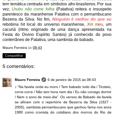
tem temática centrada em símbolos afro-brasileiros. Por sua
vez,
Urubu não come folha
(Patativa) reitera o insuspeito
parentesco da maranhense Patativa com o pernambucano
Bezerra da Silva. No fim,
Ninguém é melhor do que eu
rebobina hit local do universo maranhense,
Xiri meu
, um
cacuriá (ritmo originado de uma dança apresentada na
Festa do Divino Espírito Santos) já conhecido do povo
conterrâneo de Patativa, uma sambista do babado.
Mauro Ferreira
às
08:43
Compartilhar
5 comentários:
Mauro Ferreira
6 de janeiro de 2015 às 08:43
♪ "Na favela onde eu moro / Tem babado todo dia / Tiroteio,
corre-corre / Não tem hora nem dia / Eu não consigo dormir
/ Nem o sono de meio-dia". Os versos de Babado da favela
se afinam com o repertório de Bezerra da Silva (1927 -
2005), sambista pernambucano que ganhou fama nos anos
1980 como cronista do cotidiano dos morros do Rio de