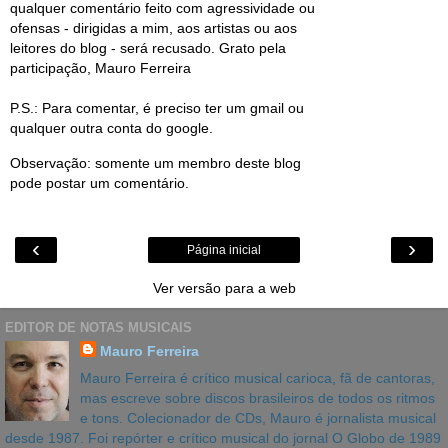
qualquer comentário feito com agressividade ou
ofensas - dirigidas a mim, aos artistas ou aos
leitores do blog - será recusado. Grato pela
participação, Mauro Ferreira
P.S.: Para comentar, é preciso ter um gmail ou
qualquer outra conta do google.
Observação: somente um membro deste blog
pode postar um comentário.
‹
›
Página inicial
Ver versão para a web
EDITOR DE NOTAS MUSICAIS
Mauro Ferreira
Mauro Ferreira é crítico musical carioca, fã de cantoras,
mas escreve sobre discos brasileiros de todos os ritmos
e tons. Colecionador de CDs, Mauro é jornalista musical
desde 1987. Foi repórter e crítico musical do jornal O Globo de 1989