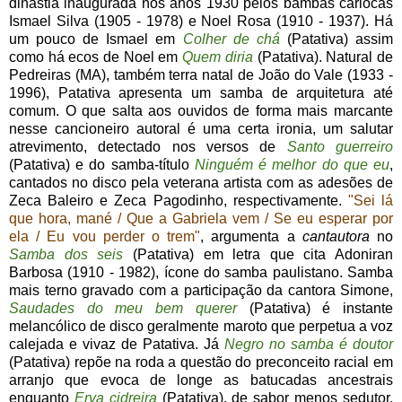
dinastia inaugurada nos anos 1930 pelos bambas cariocas
Ismael Silva (1905 - 1978) e Noel Rosa (1910 - 1937). Há
um pouco de Ismael em
Colher de chá
(Patativa) assim
como há ecos de Noel em
Quem diria
(Patativa). Natural de
Pedreiras (MA), também terra natal de João do Vale (1933 -
1996), Patativa apresenta um samba de arquitetura até
comum. O que salta aos ouvidos de forma mais marcante
nesse cancioneiro autoral é uma certa ironia, um salutar
atrevimento, detectado nos versos de
Santo guerreiro
(Patativa) e do samba-título
Ninguém é melhor do que eu
,
cantados no disco pela veterana artista com as adesões de
Zeca Baleiro e Zeca Pagodinho, respectivamente.
"Sei lá
que hora, mané / Que a Gabriela vem / Se eu esperar por
ela / Eu vou perder o trem"
, argumenta a
cantautora
no
Samba dos seis
(Patativa) em letra que cita Adoniran
Barbosa (1910 - 1982), ícone do samba paulistano. Samba
mais terno gravado com a participação da cantora Simone,
Saudades do meu bem querer
(Patativa) é instante
melancólico de disco geralmente maroto que perpetua a voz
calejada e vivaz de Patativa. Já
Negro no samba é doutor
(Patativa) repõe na roda a questão do preconceito racial em
arranjo que evoca de longe as batucadas ancestrais
enquanto
Erva cidreira
(Patativa), de sabor menos sedutor,