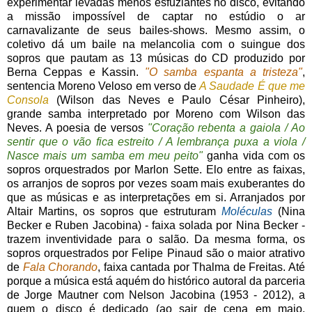
experimentar levadas menos esfuziantes no disco, evitando
a missão impossível de captar no estúdio o ar
carnavalizante de seus bailes-shows. Mesmo assim, o
coletivo dá um baile na melancolia com o suingue dos
sopros que pautam as 13 músicas do CD produzido por
Berna Ceppas e Kassin.
"O samba espanta a tristeza"
,
sentencia Moreno Veloso em verso de
A Saudade É que me
Consola
(Wilson das Neves e Paulo César Pinheiro),
grande samba interpretado por Moreno com Wilson das
Neves. A poesia de versos
"Coração rebenta a gaiola / Ao
sentir que o vão fica estreito / A lembrança puxa a viola /
Nasce mais um samba em meu peito"
ganha vida com os
sopros orquestrados por Marlon Sette. Elo entre as faixas,
os arranjos de sopros por vezes soam mais exuberantes do
que as músicas e as interpretações em si. Arranjados por
Altair Martins, os sopros que estruturam
Moléculas
(Nina
Becker e Ruben Jacobina) - faixa solada por Nina Becker -
trazem inventividade para o salão. Da mesma forma, os
sopros orquestrados por Felipe Pinaud são o maior atrativo
de
Fala Chorando
, faixa cantada por Thalma de Freitas. Até
porque a música está aquém do histórico autoral da parceria
de Jorge Mautner com Nelson Jacobina (1953 - 2012), a
quem o disco é dedicado (ao sair de cena em maio,