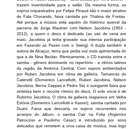
trazem inventividade para o salão. Da mesma forma, os
sopros orquestrados por Felipe Pinaud são o maior atrativo
de Fala Chorando, faixa cantada por Thalma de Freitas.
Até porque a música está aquém do histórico autoral da
parceria de Jorge Mautner com Nelson Jacobina (1953 -
2012), a quem o disco é dedicado (ao sair de cena em
maio, Jacobina já tinha gravado sua intensa participação
em Fazendo as Pazes com o Swing). A dupla também é
autora de Alcaçuz, tema que pedia voz mais apimentada do
que a de Nina Becker. Ritmicamente, o CD transita entre o
samba - gênero dominante no repertório - e ritmos latinos
da região da América Central. Com sopros ambientados
por Ruben Jacobina em clima de gafieira, Tamancas do
Cateretê (Domenico Lancellotti, Ruben Jacobina, Nelson
Jacobina, Berna Ceppas e Pedro Sá) é suingante faixa que
sintetiza bem o recorte rítmico do disco. O solo vocal é de
Rubinho Jacobina. O clima de gafieira reaparece em Velha
Estória (Domenico Lancellotti e Kassin), samba cantado por
Duani. Faixa que descarta os sopros recorrentes nos
arranjos do álbum, o samba Cair na Folia (Argemiro
Patrocínio e Paulinho César) é introduzido por sons
delicados que remetem a uma caixa de música, mas logo