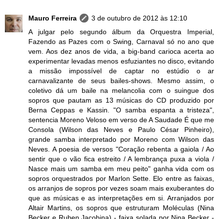
Mauro Ferreira
3 de outubro de 2012 às 12:10
A julgar pelo segundo álbum da Orquestra Imperial,
Fazendo as Pazes com o Swing, Carnaval só no ano que
vem. Aos dez anos de vida, a big-band carioca acerta ao
experimentar levadas menos esfuziantes no disco, evitando
a missão impossível de captar no estúdio o ar
carnavalizante de seus bailes-shows. Mesmo assim, o
coletivo dá um baile na melancolia com o suingue dos
sopros que pautam as 13 músicas do CD produzido por
Berna Ceppas e Kassin. "O samba espanta a tristeza",
sentencia Moreno Veloso em verso de A Saudade É que me
Consola (Wilson das Neves e Paulo César Pinheiro),
grande samba interpretado por Moreno com Wilson das
Neves. A poesia de versos "Coração rebenta a gaiola / Ao
sentir que o vão fica estreito / A lembrança puxa a viola /
Nasce mais um samba em meu peito" ganha vida com os
sopros orquestrados por Marlon Sette. Elo entre as faixas,
os arranjos de sopros por vezes soam mais exuberantes do
que as músicas e as interpretações em si. Arranjados por
Altair Martins, os sopros que estruturam Moléculas (Nina
Becker e Ruben Jacobina) - faixa solada por Nina Becker -