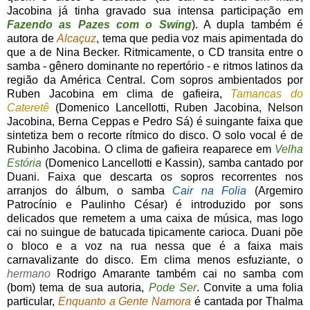
Jacobina já tinha gravado sua intensa participação em
Fazendo as Pazes com o Swing
). A dupla também é
autora de
Alcaçuz
, tema que pedia voz mais apimentada do
que a de Nina Becker. Ritmicamente, o CD transita entre o
samba - gênero dominante no repertório - e ritmos latinos da
região da América Central. Com sopros ambientados por
Ruben Jacobina em clima de gafieira,
Tamancas do
Cateretê
(Domenico Lancellotti, Ruben Jacobina, Nelson
Jacobina, Berna Ceppas e Pedro Sá) é suingante faixa que
sintetiza bem o recorte rítmico do disco. O solo vocal é de
Rubinho Jacobina. O clima de gafieira reaparece em
Velha
Estória
(Domenico Lancellotti e Kassin), samba cantado por
Duani. Faixa que descarta os sopros recorrentes nos
arranjos do álbum, o samba
Cair na Folia
(Argemiro
Patrocínio e Paulinho César) é introduzido por sons
delicados que remetem a uma caixa de música, mas logo
cai no suingue de batucada tipicamente carioca. Duani põe
o bloco e a voz na rua nessa que é a faixa mais
carnavalizante do disco. Em clima menos esfuziante, o
hermano
Rodrigo Amarante também cai no samba com
(bom) tema de sua autoria,
Pode Ser
. Convite a uma folia
particular,
Enquanto a Gente Namora
é cantada por Thalma