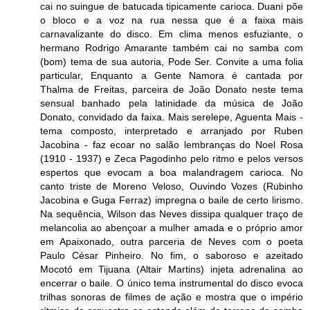
cai no suingue de batucada tipicamente carioca. Duani põe
o bloco e a voz na rua nessa que é a faixa mais
carnavalizante do disco. Em clima menos esfuziante, o
hermano Rodrigo Amarante também cai no samba com
(bom) tema de sua autoria, Pode Ser. Convite a uma folia
particular, Enquanto a Gente Namora é cantada por
Thalma de Freitas, parceira de João Donato neste tema
sensual banhado pela latinidade da música de João
Donato, convidado da faixa. Mais serelepe, Aguenta Mais -
tema composto, interpretado e arranjado por Ruben
Jacobina - faz ecoar no salão lembranças do Noel Rosa
(1910 - 1937) e Zeca Pagodinho pelo ritmo e pelos versos
espertos que evocam a boa malandragem carioca. No
canto triste de Moreno Veloso, Ouvindo Vozes (Rubinho
Jacobina e Guga Ferraz) impregna o baile de certo lirismo.
Na sequência, Wilson das Neves dissipa qualquer traço de
melancolia ao abençoar a mulher amada e o próprio amor
em Apaixonado, outra parceria de Neves com o poeta
Paulo César Pinheiro. No fim, o saboroso e azeitado
Mocotó em Tijuana (Altair Martins) injeta adrenalina ao
encerrar o baile. O único tema instrumental do disco evoca
trilhas sonoras de filmes de ação e mostra que o império