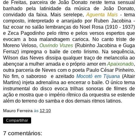
de Freitas, parceira de João Donato neste tema sensual
banhado pela latinidade da música de João Donato,
convidado da faixa. Mais serelepe,
Aguenta Mais
- tema
composto, interpretado e arranjado por Ruben Jacobina -
faz ecoar no salão lembranças do Noel Rosa (1910 - 1937)
e Zeca Pagodinho pelo ritmo e pelos versos espertos que
evocam a boa malandragem carioca. No canto triste de
Moreno Veloso,
Ouvindo Vozes
(Rubinho Jacobina e Guga
Ferraz) impregna o baile de certo lirismo. Na sequência,
Wilson das Neves dissipa qualquer traço de melancolia ao
abençoar a mulher amada e o próprio amor em
Apaixonado
,
outra parceria de Neves com o poeta Paulo César Pinheiro.
No fim, o saboroso e azeitado
Mocotó em Tijuana
(Altair
Martins) injeta adrenalina ao encerrar o baile. O único tema
instrumental do disco evoca trilhas sonoras de filmes de
ação e mostra que o império rítmico da orquestra se estende
além do terreno do samba e dos demais ritmos latinos.
Mauro Ferreira
às
12:10
Compartilhar
7 comentários: