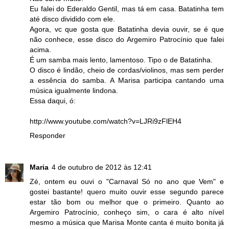
Eu falei do Ederaldo Gentil, mas tá em casa. Batatinha tem
até disco dividido com ele.
Agora, vc que gosta que Batatinha devia ouvir, se é que
não conhece, esse disco do Argemiro Patrocínio que falei
acima.
É um samba mais lento, lamentoso. Tipo o de Batatinha.
O disco é lindão, cheio de cordas/violinos, mas sem perder
a essência do samba. A Marisa participa cantando uma
música igualmente lindona.
Essa daqui, ó:
http://www.youtube.com/watch?v=LJRi9zFlEH4
Responder
Maria
4 de outubro de 2012 às 12:41
Zé, ontem eu ouvi o "Carnaval Só no ano que Vem" e
gostei bastante! quero muito ouvir esse segundo parece
estar tão bom ou melhor que o primeiro. Quanto ao
Argemiro Patrocínio, conheço sim, o cara é alto nível
mesmo a música que Marisa Monte canta é muito bonita já