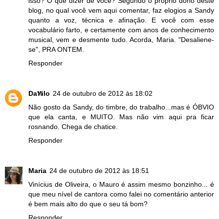
isso? O que dizer de você? Segundo o próprio dono deste
blog, no qual você vem aqui comentar, faz elogios a Sandy
quanto a voz, técnica e afinação. E você com esse
vocabulário farto, e certamente com anos de conhecimento
musical, vem e desmente tudo. Acorda, Maria. "Desaliene-
se", PRA ONTEM.
Responder
Daทilo
24 de outubro de 2012 às 18:02
Não gosto da Sandy, do timbre, do trabalho...mas é ÓBVIO
que ela canta, e MUITO. Mas não vim aqui pra ficar
rosnando. Chega de chatice.
Responder
Maria
24 de outubro de 2012 às 18:51
Vinícius de Oliveira, o Mauro é assim mesmo bonzinho... é
que meu nível de cantora como falei no comentário anterior
é bem mais alto do que o seu tá bom?
Responder