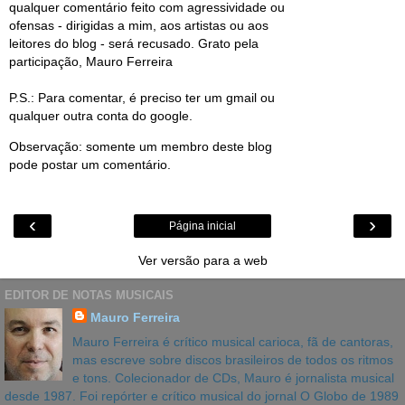
qualquer comentário feito com agressividade ou
ofensas - dirigidas a mim, aos artistas ou aos
leitores do blog - será recusado. Grato pela
participação, Mauro Ferreira
P.S.: Para comentar, é preciso ter um gmail ou
qualquer outra conta do google.
Observação: somente um membro deste blog
pode postar um comentário.
‹
›
Página inicial
Ver versão para a web
EDITOR DE NOTAS MUSICAIS
Mauro Ferreira
Mauro Ferreira é crítico musical carioca, fã de cantoras,
mas escreve sobre discos brasileiros de todos os ritmos
e tons. Colecionador de CDs, Mauro é jornalista musical
desde 1987. Foi repórter e crítico musical do jornal O Globo de 1989