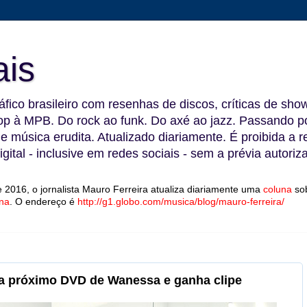
ais
fico brasileiro com resenhas de discos, críticas de show
 à MPB. Do rock ao funk. Do axé ao jazz. Passando por
 e música erudita. Atualizado diariamente. É proibida a 
gital - inclusive em redes sociais - sem a prévia autoriz
 2016, o jornalista Mauro Ferreira atualiza diariamente uma
coluna
so
na
.
O endereço é
http://g1.globo.com/musica/blog/mauro-ferreira/
cia próximo DVD de Wanessa e ganha clipe