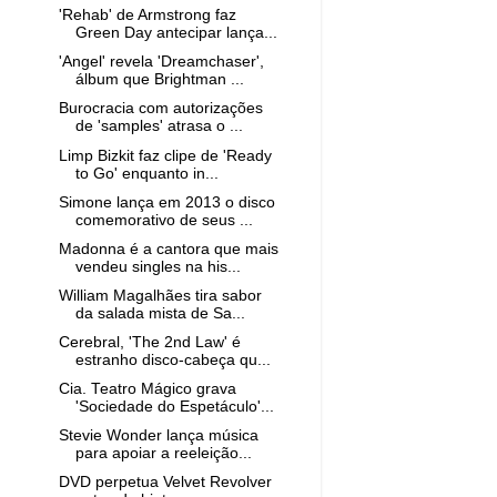
'Rehab' de Armstrong faz
Green Day antecipar lança...
'Angel' revela 'Dreamchaser',
álbum que Brightman ...
Burocracia com autorizações
de 'samples' atrasa o ...
Limp Bizkit faz clipe de 'Ready
to Go' enquanto in...
Simone lança em 2013 o disco
comemorativo de seus ...
Madonna é a cantora que mais
vendeu singles na his...
William Magalhães tira sabor
da salada mista de Sa...
Cerebral, 'The 2nd Law' é
estranho disco-cabeça qu...
Cia. Teatro Mágico grava
'Sociedade do Espetáculo'...
Stevie Wonder lança música
para apoiar a reeleição...
DVD perpetua Velvet Revolver