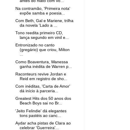
antes do hiato com vo...
Na contramão, 'Primeira nota'
expõe samba e poesia...
Com Beth, Gal e Mariene, trilha
da novela 'Lado a ...
Tono reedita primeiro CD,
lança segundo em vinil e...
Entronizado no canto
(gregário) que criou, Milton
...
Como Boaventura, Wanessa
ganha inédita de Warren p...
Raconteurs revive Jordan e
Reid em registro de sho...
Com inéditas, 'Carta de Amor'
dá início à parceria...
Greatest Hits dos 50 anos dos
Beach Boys sai no Br...
'Jeito Felindie' dá elegantes
tons pastéis ao canc...
Aydar acha pistas de Clara ao
celebrar 'Guerreira'...