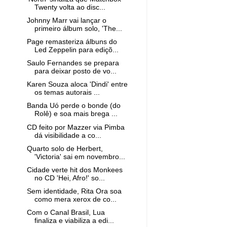
Twenty volta ao disc...
Johnny Marr vai lançar o
primeiro álbum solo, 'The...
Page remasteriza álbuns do
Led Zeppelin para ediçõ...
Saulo Fernandes se prepara
para deixar posto de vo...
Karen Souza aloca 'Dindi' entre
os temas autorais ...
Banda Uó perde o bonde (do
Rolê) e soa mais brega ...
CD feito por Mazzer via Pimba
dá visibilidade a co...
Quarto solo de Herbert,
'Victoria' sai em novembro...
Cidade verte hit dos Monkees
no CD 'Hei, Afro!' so...
Sem identidade, Rita Ora soa
como mera xerox de co...
Com o Canal Brasil, Lua
finaliza e viabiliza a edi...