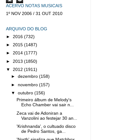
ACERVO NOTAS MUSICAIS
1º NOV 2006 / 31 OUT 2010
ARQUIVO DO BLOG
►
2016
(732)
►
2015
(1487)
►
2014
(1777)
►
2013
(1850)
▼
2012
(1911)
►
dezembro
(158)
►
novembro
(157)
▼
outubro
(156)
Primeiro álbum de Melody's
Echo Chamber vai sair n...
Zeca vai de Adoniran a
Vanzolini ao festejar 30 an...
'Krishnanda', o cultuado disco
de Pedro Santos, ga...
'North' sinaliza que Matchbox