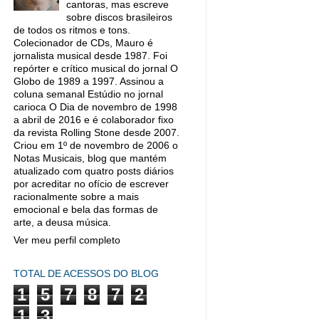
cantoras, mas escreve
sobre discos brasileiros
de todos os ritmos e tons.
Colecionador de CDs, Mauro é
jornalista musical desde 1987. Foi
repórter e crítico musical do jornal O
Globo de 1989 a 1997. Assinou a
coluna semanal Estúdio no jornal
carioca O Dia de novembro de 1998
a abril de 2016 e é colaborador fixo
da revista Rolling Stone desde 2007.
Criou em 1º de novembro de 2006 o
Notas Musicais, blog que mantém
atualizado com quatro posts diários
por acreditar no ofício de escrever
racionalmente sobre a mais
emocional e bela das formas de
arte, a deusa música.
Ver meu perfil completo
TOTAL DE ACESSOS DO BLOG
1
5
7
8
7
2
1
3