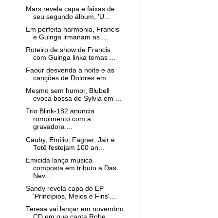
Mars revela capa e faixas de
seu segundo álbum, 'U...
Em perfeita harmonia, Francis
e Guinga irmanam as ...
Roteiro de show de Francis
com Guinga linka temas ...
Faour desvenda a noite e as
canções de Dolores em ...
Mesmo sem humor, Blubell
evoca bossa de Sylvia em ...
Trio Blink-182 anuncia
rompimento com a
gravadora ...
Cauby, Emílio, Fagner, Jair e
Tetê festejam 100 an...
Emicida lança música
composta em tributo a Das
Nev...
Sandy revela capa do EP
'Princípios, Meios e Fins'...
Teresa vai lançar em novembro
CD em que canta Robe...