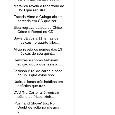
Metallica revela o repertório do
DVD que registra ...
Francis Hime e Guinga abrem
parceria em CD que ser...
Elba regrava balada de Chico
César e Rennó no CD '...
Boyle dá voz a 11 temas de
musicais no quarto álbu...
Alicia revela os nomes das 13
músicas de seu quint...
Remixes e sobras turbinam
edição dupla que festeja...
Jackson é rei de carne e osso
no DVD que exibe sho...
Natiruts lança três inéditas em
acústico que traz ...
DVD 'Na Carreira' é registro
sóbrio do frissonzinh...
'Push and Shove' traz No
Doubt de volta na mesma
o...