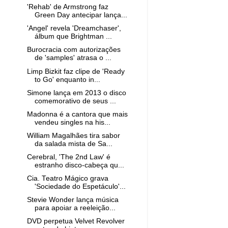
'Rehab' de Armstrong faz
Green Day antecipar lança...
'Angel' revela 'Dreamchaser',
álbum que Brightman ...
Burocracia com autorizações
de 'samples' atrasa o ...
Limp Bizkit faz clipe de 'Ready
to Go' enquanto in...
Simone lança em 2013 o disco
comemorativo de seus ...
Madonna é a cantora que mais
vendeu singles na his...
William Magalhães tira sabor
da salada mista de Sa...
Cerebral, 'The 2nd Law' é
estranho disco-cabeça qu...
Cia. Teatro Mágico grava
'Sociedade do Espetáculo'...
Stevie Wonder lança música
para apoiar a reeleição...
DVD perpetua Velvet Revolver