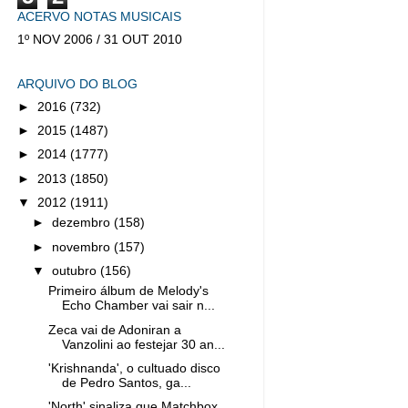
ACERVO NOTAS MUSICAIS
1º NOV 2006 / 31 OUT 2010
ARQUIVO DO BLOG
►
2016
(732)
►
2015
(1487)
►
2014
(1777)
►
2013
(1850)
▼
2012
(1911)
►
dezembro
(158)
►
novembro
(157)
▼
outubro
(156)
Primeiro álbum de Melody's
Echo Chamber vai sair n...
Zeca vai de Adoniran a
Vanzolini ao festejar 30 an...
'Krishnanda', o cultuado disco
de Pedro Santos, ga...
'North' sinaliza que Matchbox