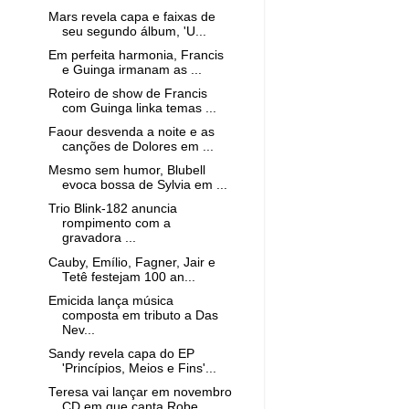
Mars revela capa e faixas de
seu segundo álbum, 'U...
Em perfeita harmonia, Francis
e Guinga irmanam as ...
Roteiro de show de Francis
com Guinga linka temas ...
Faour desvenda a noite e as
canções de Dolores em ...
Mesmo sem humor, Blubell
evoca bossa de Sylvia em ...
Trio Blink-182 anuncia
rompimento com a
gravadora ...
Cauby, Emílio, Fagner, Jair e
Tetê festejam 100 an...
Emicida lança música
composta em tributo a Das
Nev...
Sandy revela capa do EP
'Princípios, Meios e Fins'...
Teresa vai lançar em novembro
CD em que canta Robe...