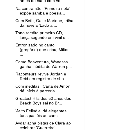
antes do hiato com vo...
Na contramão, 'Primeira nota'
expõe samba e poesia...
Com Beth, Gal e Mariene, trilha
da novela 'Lado a ...
Tono reedita primeiro CD,
lança segundo em vinil e...
Entronizado no canto
(gregário) que criou, Milton
...
Como Boaventura, Wanessa
ganha inédita de Warren p...
Raconteurs revive Jordan e
Reid em registro de sho...
Com inéditas, 'Carta de Amor'
dá início à parceria...
Greatest Hits dos 50 anos dos
Beach Boys sai no Br...
'Jeito Felindie' dá elegantes
tons pastéis ao canc...
Aydar acha pistas de Clara ao
celebrar 'Guerreira'...