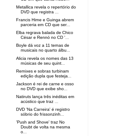
Metallica revela o repertório do
DVD que registra ...
Francis Hime e Guinga abrem
parceria em CD que ser...
Elba regrava balada de Chico
César e Rennó no CD '...
Boyle dá voz a 11 temas de
musicais no quarto álbu...
Alicia revela os nomes das 13
músicas de seu quint...
Remixes e sobras turbinam
edição dupla que festeja...
Jackson é rei de carne e osso
no DVD que exibe sho...
Natiruts lança três inéditas em
acústico que traz ...
DVD 'Na Carreira' é registro
sóbrio do frissonzinh...
'Push and Shove' traz No
Doubt de volta na mesma
o...