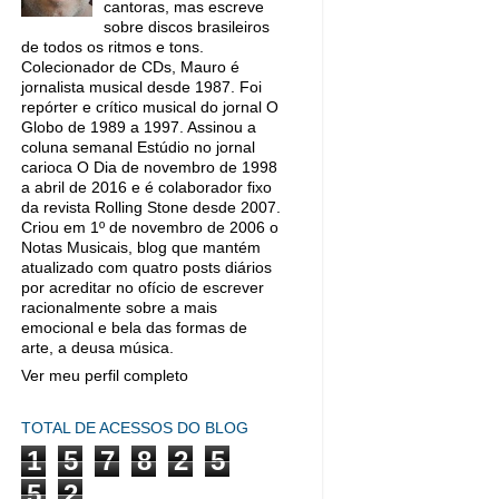
cantoras, mas escreve
sobre discos brasileiros
de todos os ritmos e tons.
Colecionador de CDs, Mauro é
jornalista musical desde 1987. Foi
repórter e crítico musical do jornal O
Globo de 1989 a 1997. Assinou a
coluna semanal Estúdio no jornal
carioca O Dia de novembro de 1998
a abril de 2016 e é colaborador fixo
da revista Rolling Stone desde 2007.
Criou em 1º de novembro de 2006 o
Notas Musicais, blog que mantém
atualizado com quatro posts diários
por acreditar no ofício de escrever
racionalmente sobre a mais
emocional e bela das formas de
arte, a deusa música.
Ver meu perfil completo
TOTAL DE ACESSOS DO BLOG
1
5
7
8
2
5
5
2