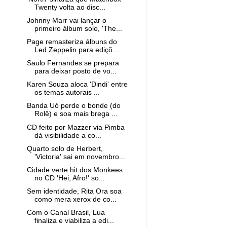
Twenty volta ao disc...
Johnny Marr vai lançar o
primeiro álbum solo, 'The...
Page remasteriza álbuns do
Led Zeppelin para ediçõ...
Saulo Fernandes se prepara
para deixar posto de vo...
Karen Souza aloca 'Dindi' entre
os temas autorais ...
Banda Uó perde o bonde (do
Rolê) e soa mais brega ...
CD feito por Mazzer via Pimba
dá visibilidade a co...
Quarto solo de Herbert,
'Victoria' sai em novembro...
Cidade verte hit dos Monkees
no CD 'Hei, Afro!' so...
Sem identidade, Rita Ora soa
como mera xerox de co...
Com o Canal Brasil, Lua
finaliza e viabiliza a edi...