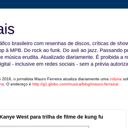
ais
fico brasileiro com resenhas de discos, críticas de show
 à MPB. Do rock ao funk. Do axé ao jazz. Passando por
 e música erudita. Atualizado diariamente. É proibida a 
gital - inclusive em redes sociais - sem a prévia autoriz
 2016, o jornalista Mauro Ferreira atualiza diariamente uma
coluna
so
na
.
O endereço é
http://g1.globo.com/musica/blog/mauro-ferreira/
 Kanye West para trilha de filme de kung fu