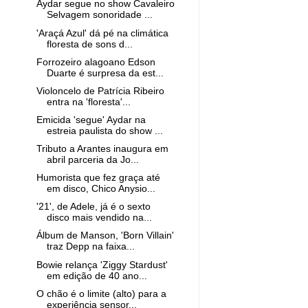
Aydar segue no show Cavaleiro
Selvagem sonoridade ...
'Araçá Azul' dá pé na climática
floresta de sons d...
Forrozeiro alagoano Edson
Duarte é surpresa da est...
Violoncelo de Patrícia Ribeiro
entra na 'floresta'...
Emicida 'segue' Aydar na
estreia paulista do show ...
Tributo a Arantes inaugura em
abril parceria da Jo...
Humorista que fez graça até
em disco, Chico Anysio...
'21', de Adele, já é o sexto
disco mais vendido na...
Álbum de Manson, 'Born Villain'
traz Depp na faixa...
Bowie relança 'Ziggy Stardust'
em edição de 40 ano...
O chão é o limite (alto) para a
experiência sensor...