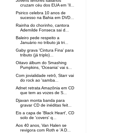
Jovens tenores italianos
cruzam céu dos EUA em 'Il...
Psirico celebra 10 anos de
sucesso na Bahia em DVD...
Rainha do chorinho, cantora
Ademilde Fonseca sai d...
Baleiro pede respeito a
Januário no tributo já tri...
Gaby grava 'Cintura Fina' para
tributo (já triplo)...
Oitavo álbum do Smashing
Pumpkins, 'Oceania' vai s...
Com jovialidade retrô, Starr vai
do rock ao 'samba...
Adnet retrata Amazônia em CD
que tem as vozes de S...
Djavan monta banda para
gravar CD de inéditas feit...
Eis a capa de 'Black Heart', CD
solo de 'covers' q...
Aos 40 anos, Van Halen se
revigora com Roth e 'A D...