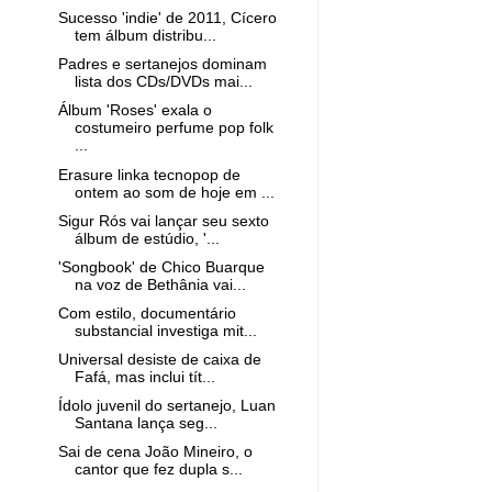
Sucesso 'indie' de 2011, Cícero
tem álbum distribu...
Padres e sertanejos dominam
lista dos CDs/DVDs mai...
Álbum 'Roses' exala o
costumeiro perfume pop folk
...
Erasure linka tecnopop de
ontem ao som de hoje em ...
Sigur Rós vai lançar seu sexto
álbum de estúdio, '...
'Songbook' de Chico Buarque
na voz de Bethânia vai...
Com estilo, documentário
substancial investiga mit...
Universal desiste de caixa de
Fafá, mas inclui tít...
Ídolo juvenil do sertanejo, Luan
Santana lança seg...
Sai de cena João Mineiro, o
cantor que fez dupla s...