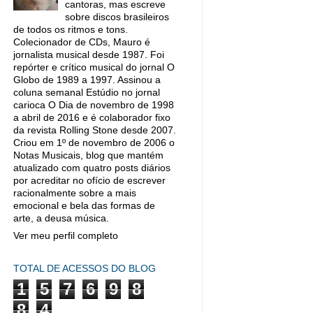
cantoras, mas escreve
sobre discos brasileiros
de todos os ritmos e tons.
Colecionador de CDs, Mauro é
jornalista musical desde 1987. Foi
repórter e crítico musical do jornal O
Globo de 1989 a 1997. Assinou a
coluna semanal Estúdio no jornal
carioca O Dia de novembro de 1998
a abril de 2016 e é colaborador fixo
da revista Rolling Stone desde 2007.
Criou em 1º de novembro de 2006 o
Notas Musicais, blog que mantém
atualizado com quatro posts diários
por acreditar no ofício de escrever
racionalmente sobre a mais
emocional e bela das formas de
arte, a deusa música.
Ver meu perfil completo
TOTAL DE ACESSOS DO BLOG
1
5
7
6
9
8
8
4