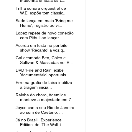
Madonna embala os 1...
Trilha sonora orquestral de
W.E. expõe tom clássic...
Sade lança em maio 'Bring me
Home', registro ao vi...
Lopez repete de novo conexão
com Pitbull ao lançar...
Acorda em festa no perfeito
show 'Recanto' a voz q...
Gal acomoda Ben, Chico e
Sullivan & Massadas no 'R...
DVD 'Fire and Rain' exibe
'documentário' oportunis...
Erro na grafia de faixa inutiliza
a tiragem inicia...
Rainha do choro, Ademilde
manteve a majestade em 7...
Joyce canta seu Rio de Janeiro
ao som de Caetano, ...
Já no Brasil, 'Experience
Edition' de 'The Wall' t...