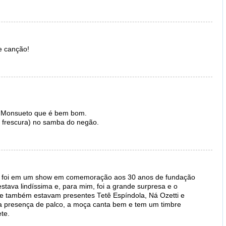
e canção!
o Monsueto que é bem bom.
 frescura) no samba do negão.
osa foi em um show em comemoração aos 30 anos de fundação
 estava lindíssima e, para mim, foi a grande surpresa e o
e também estavam presentes Tetê Espíndola, Ná Ozetti e
a presença de palco, a moça canta bem e tem um timbre
te.