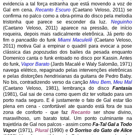
evidencia a tal força estranha que está movendo a voz de
Gal em cena.
Recanto Escuro
(Caetano Veloso, 2011) se
confirma no palco como a obra-prima do disco pela melodia
tristonha que parece se esconder da luz.
Neguinho
(Caetano Veloso, 2011) aparece na pressão, de início
roqueira, depois mais radicalmente eletrônica. Já perto do
fim o
pancadão
do funk
Miami Maculelê
(Caetano Veloso,
2011) motiva Gal a empinar o quadril para evocar a pose
clássica das
popozudas
dos bailes da pesada enquanto
Domenico canta o funk entoado no disco por Kassin. Antes
do funk,
Vapor Barato
(Jards Macalé e Waly Salomão, 1971)
navega elétrico, repaginado pelas intervenções eletrônicas
e pelas distorções
hendrixianas
da guitarra de Pedro Baby.
No bis, contradizendo verso da canção
Meu Bem, Meu Mal
(Caetano Veloso, 1981), lembrança do disco
Fantasia
(1981), Gal sai de cena como quem diz ter voltado para um
porto nada seguro. E é justamente o fato de Gal estar tão
plena em cena - confortável ate quando está fora de sua
zona de conforto - que faz
Recanto
ser show divino,
maravilhoso, um barato total. Um ponto culminante na
trajetória de Gal nos palcos - assim como
Fa-Tal Gal a Todo
Vapor
(1971),
Plural
(1990) e
O Sorriso do Gato de Alice