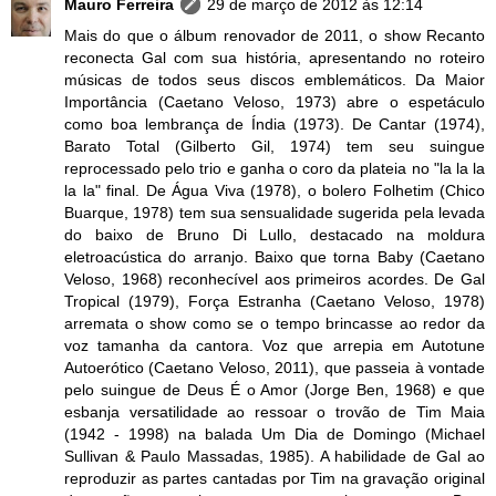
Mauro Ferreira
29 de março de 2012 às 12:14
Mais do que o álbum renovador de 2011, o show Recanto
reconecta Gal com sua história, apresentando no roteiro
músicas de todos seus discos emblemáticos. Da Maior
Importância (Caetano Veloso, 1973) abre o espetáculo
como boa lembrança de Índia (1973). De Cantar (1974),
Barato Total (Gilberto Gil, 1974) tem seu suingue
reprocessado pelo trio e ganha o coro da plateia no "la la la
la la" final. De Água Viva (1978), o bolero Folhetim (Chico
Buarque, 1978) tem sua sensualidade sugerida pela levada
do baixo de Bruno Di Lullo, destacado na moldura
eletroacústica do arranjo. Baixo que torna Baby (Caetano
Veloso, 1968) reconhecível aos primeiros acordes. De Gal
Tropical (1979), Força Estranha (Caetano Veloso, 1978)
arremata o show como se o tempo brincasse ao redor da
voz tamanha da cantora. Voz que arrepia em Autotune
Autoerótico (Caetano Veloso, 2011), que passeia à vontade
pelo suingue de Deus É o Amor (Jorge Ben, 1968) e que
esbanja versatilidade ao ressoar o trovão de Tim Maia
(1942 - 1998) na balada Um Dia de Domingo (Michael
Sullivan & Paulo Massadas, 1985). A habilidade de Gal ao
reproduzir as partes cantadas por Tim na gravação original