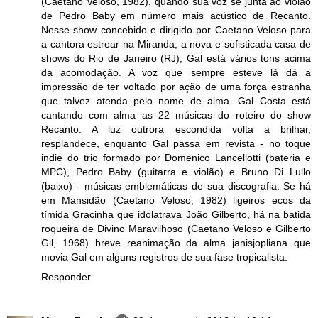
(Caetano Veloso, 1982), quando sua voz se junta ao violão
de Pedro Baby em número mais acústico de Recanto.
Nesse show concebido e dirigido por Caetano Veloso para
a cantora estrear na Miranda, a nova e sofisticada casa de
shows do Rio de Janeiro (RJ), Gal está vários tons acima
da acomodação. A voz que sempre esteve lá dá a
impressão de ter voltado por ação de uma força estranha
que talvez atenda pelo nome de alma. Gal Costa está
cantando com alma as 22 músicas do roteiro do show
Recanto. A luz outrora escondida volta a brilhar,
resplandece, enquanto Gal passa em revista - no toque
indie do trio formado por Domenico Lancellotti (bateria e
MPC), Pedro Baby (guitarra e violão) e Bruno Di Lullo
(baixo) - músicas emblemáticas de sua discografia. Se há
em Mansidão (Caetano Veloso, 1982) ligeiros ecos da
tímida Gracinha que idolatrava João Gilberto, há na batida
roqueira de Divino Maravilhoso (Caetano Veloso e Gilberto
Gil, 1968) breve reanimação da alma janisjopliana que
movia Gal em alguns registros de sua fase tropicalista.
Responder