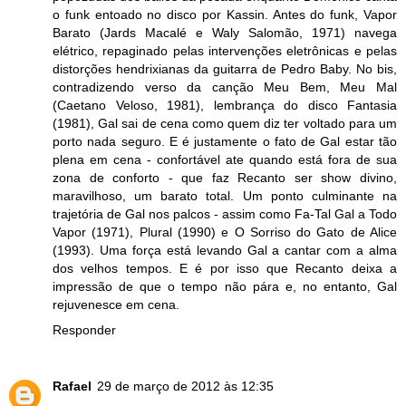
o funk entoado no disco por Kassin. Antes do funk, Vapor
Barato (Jards Macalé e Waly Salomão, 1971) navega
elétrico, repaginado pelas intervenções eletrônicas e pelas
distorções hendrixianas da guitarra de Pedro Baby. No bis,
contradizendo verso da canção Meu Bem, Meu Mal
(Caetano Veloso, 1981), lembrança do disco Fantasia
(1981), Gal sai de cena como quem diz ter voltado para um
porto nada seguro. E é justamente o fato de Gal estar tão
plena em cena - confortável ate quando está fora de sua
zona de conforto - que faz Recanto ser show divino,
maravilhoso, um barato total. Um ponto culminante na
trajetória de Gal nos palcos - assim como Fa-Tal Gal a Todo
Vapor (1971), Plural (1990) e O Sorriso do Gato de Alice
(1993). Uma força está levando Gal a cantar com a alma
dos velhos tempos. E é por isso que Recanto deixa a
impressão de que o tempo não pára e, no entanto, Gal
rejuvenesce em cena.
Responder
Rafael
29 de março de 2012 às 12:35