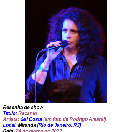
Resenha de show
Título:
Recanto
Artista:
Gal Costa
(em foto de Rodrigo Amaral)
Local:
Miranda
(Rio de Janeiro, RJ)
Data:
24 de março de 2012