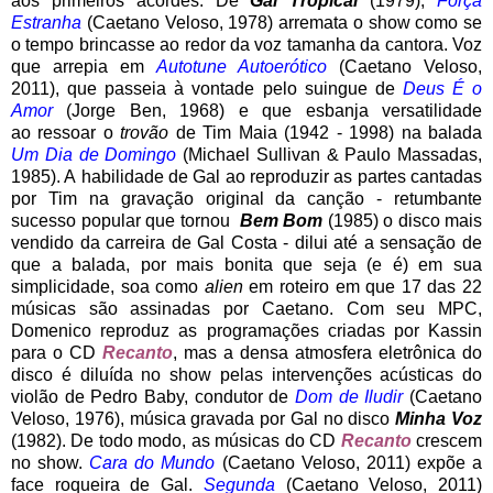
aos primeiros acordes. De
Gal Tropical
(1979),
Força
Estranha
(Caetano Veloso, 1978) arremata o show como se
o tempo brincasse ao redor da voz tamanha da cantora. Voz
que arrepia em
Autotune Autoerótico
(Caetano Veloso,
2011), que passeia à vontade pelo suingue de
Deus É o
Amor
(Jorge Ben, 1968) e que esbanja versatilidade
ao ressoar o
trovão
de Tim Maia (1942 - 1998) na balada
Um Dia de Domingo
(Michael Sullivan & Paulo Massadas,
1985). A habilidade de Gal ao reproduzir as partes cantadas
por Tim na gravação original da canção - retumbante
sucesso popular que tornou
Bem Bom
(1985) o disco mais
vendido da carreira de Gal Costa - dilui até a sensação de
que a balada, por mais bonita que seja (e é) em sua
simplicidade, soa como
alien
em roteiro em que 17 das 22
músicas são assinadas por Caetano. Com seu MPC,
Domenico reproduz as programações criadas por Kassin
para o CD
Recanto
, mas a densa atmosfera eletrônica do
disco é diluída no show pelas intervenções acústicas do
violão de Pedro Baby, condutor de
Dom de Iludir
(Caetano
Veloso, 1976), música gravada por Gal no disco
Minha Voz
(1982). De todo modo, as músicas do CD
Recanto
crescem
no show.
Cara do Mundo
(Caetano Veloso, 2011) expõe a
face roqueira de Gal.
Segunda
(Caetano Veloso, 2011)