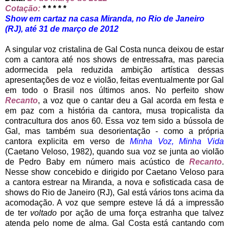
Cotação:
* * * * *
Show em cartaz na casa Miranda, no Rio de Janeiro
(RJ), até 31 de março de 2012
A singular voz cristalina de Gal Costa nunca deixou de estar
com a cantora até nos shows de entressafra, mas parecia
adormecida pela reduzida ambição artística dessas
apresentações de voz e violão, feitas eventualmente por Gal
em todo o Brasil nos últimos anos. No perfeito show
Recanto
, a voz que o cantar deu a Gal acorda em festa e
em paz com a história da cantora, musa tropicalista da
contracultura dos anos 60. Essa voz tem sido a bússola de
Gal, mas também sua desorientação - como a própria
cantora explicita em verso de
Minha Voz, Minha Vida
(Caetano Veloso, 1982), quando sua voz se junta ao violão
de Pedro Baby em número mais acústico de
Recanto
.
Nesse show concebido e dirigido por Caetano Veloso para
a cantora estrear na Miranda, a nova e sofisticada casa de
shows do Rio de Janeiro (RJ), Gal está vários tons acima da
acomodação. A voz que sempre esteve lá dá a impressão
de ter
voltado
por ação de uma força estranha que talvez
atenda pelo nome de alma. Gal Costa está cantando com