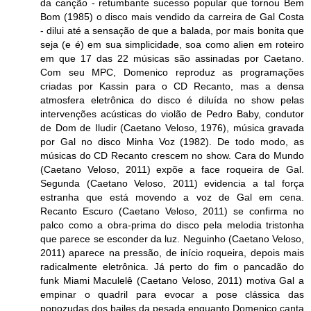
da canção - retumbante sucesso popular que tornou Bem
Bom (1985) o disco mais vendido da carreira de Gal Costa
- dilui até a sensação de que a balada, por mais bonita que
seja (e é) em sua simplicidade, soa como alien em roteiro
em que 17 das 22 músicas são assinadas por Caetano.
Com seu MPC, Domenico reproduz as programações
criadas por Kassin para o CD Recanto, mas a densa
atmosfera eletrônica do disco é diluída no show pelas
intervenções acústicas do violão de Pedro Baby, condutor
de Dom de Iludir (Caetano Veloso, 1976), música gravada
por Gal no disco Minha Voz (1982). De todo modo, as
músicas do CD Recanto crescem no show. Cara do Mundo
(Caetano Veloso, 2011) expõe a face roqueira de Gal.
Segunda (Caetano Veloso, 2011) evidencia a tal força
estranha que está movendo a voz de Gal em cena.
Recanto Escuro (Caetano Veloso, 2011) se confirma no
palco como a obra-prima do disco pela melodia tristonha
que parece se esconder da luz. Neguinho (Caetano Veloso,
2011) aparece na pressão, de início roqueira, depois mais
radicalmente eletrônica. Já perto do fim o pancadão do
funk Miami Maculelê (Caetano Veloso, 2011) motiva Gal a
empinar o quadril para evocar a pose clássica das
popozudas dos bailes da pesada enquanto Domenico canta