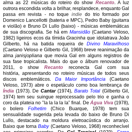
alma as 22 músicas do roteiro do show
Recanto
. A luz
outrora escondida volta a brilhar, resplandece, enquanto Gal
passa em revista - no toque
indie
do trio formado por
Domenico Lancellotti (bateria e MPC), Pedro Baby (guitarra
e violão) e Bruno Di Lullo (baixo) - músicas emblemáticas
de sua discografia. Se há em
Mansidão
(Caetano Veloso,
1982) ligeiros ecos da tímida
Gracinha
que idolatrava João
Gilberto, há na batida roqueira de
Divino Maravilhoso
(Caetano Veloso e Gilberto Gil, 1968) breve reanimação da
alma
janisjopliana
que movia Gal em alguns registros de
sua fase tropicalista. Mais do que o álbum renovador de
2011, o show
Recanto
reconecta Gal com sua
história, apresentando no roteiro músicas de todos seus
discos emblemáticos.
Da Maior Importância
(Caetano
Veloso, 1973) abre o espetáculo como boa lembrança de
Índia
(1973). De
Cantar
(1974),
Barato Total
(Gilberto Gil,
1974) tem seu suingue reprocessado pelo trio e ganha o
coro da plateia no "la la la la la" final. De
Água Viva
(1978),
o bolero
Folhetim
(Chico Buarque, 1978) tem sua
sensualidade sugerida pela levada do baixo de Bruno Di
Lullo, destacado na moldura eletroacústica do arranjo.
Baixo que torna
Baby
(Caetano Veloso, 1968) reconhecível