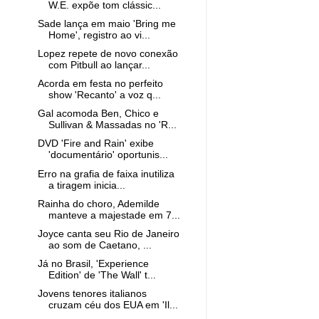
W.E. expõe tom clássic...
Sade lança em maio 'Bring me
Home', registro ao vi...
Lopez repete de novo conexão
com Pitbull ao lançar...
Acorda em festa no perfeito
show 'Recanto' a voz q...
Gal acomoda Ben, Chico e
Sullivan & Massadas no 'R...
DVD 'Fire and Rain' exibe
'documentário' oportunis...
Erro na grafia de faixa inutiliza
a tiragem inicia...
Rainha do choro, Ademilde
manteve a majestade em 7...
Joyce canta seu Rio de Janeiro
ao som de Caetano, ...
Já no Brasil, 'Experience
Edition' de 'The Wall' t...
Jovens tenores italianos
cruzam céu dos EUA em 'Il...