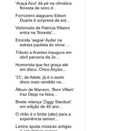
'Araçá Azul' dá pé na climática
floresta de sons d...
Forrozeiro alagoano Edson
Duarte é surpresa da est...
Violoncelo de Patrícia Ribeiro
entra na 'floresta'...
Emicida 'segue' Aydar na
estreia paulista do show ...
Tributo a Arantes inaugura em
abril parceria da Jo...
Humorista que fez graça até
em disco, Chico Anysio...
'21', de Adele, já é o sexto
disco mais vendido na...
Álbum de Manson, 'Born Villain'
traz Depp na faixa...
Bowie relança 'Ziggy Stardust'
em edição de 40 ano...
O chão é o limite (alto) para a
experiência sensor...
Lenine ajusta músicas antigas