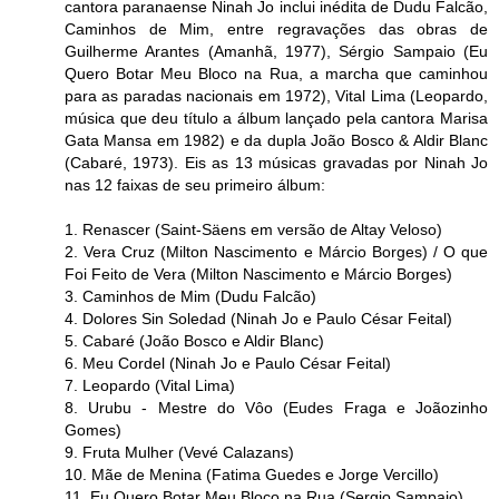
cantora paranaense Ninah Jo inclui inédita de Dudu Falcão,
Caminhos de Mim, entre regravações das obras de
Guilherme Arantes (Amanhã, 1977), Sérgio Sampaio (Eu
Quero Botar Meu Bloco na Rua, a marcha que caminhou
para as paradas nacionais em 1972), Vital Lima (Leopardo,
música que deu título a álbum lançado pela cantora Marisa
Gata Mansa em 1982) e da dupla João Bosco & Aldir Blanc
(Cabaré, 1973). Eis as 13 músicas gravadas por Ninah Jo
nas 12 faixas de seu primeiro álbum:
1. Renascer (Saint-Säens em versão de Altay Veloso)
2. Vera Cruz (Milton Nascimento e Márcio Borges) / O que
Foi Feito de Vera (Milton Nascimento e Márcio Borges)
3. Caminhos de Mim (Dudu Falcão)
4. Dolores Sin Soledad (Ninah Jo e Paulo César Feital)
5. Cabaré (João Bosco e Aldir Blanc)
6. Meu Cordel (Ninah Jo e Paulo César Feital)
7. Leopardo (Vital Lima)
8. Urubu - Mestre do Vôo (Eudes Fraga e Joãozinho
Gomes)
9. Fruta Mulher (Vevé Calazans)
10. Mãe de Menina (Fatima Guedes e Jorge Vercillo)
11. Eu Quero Botar Meu Bloco na Rua (Sergio Sampaio)