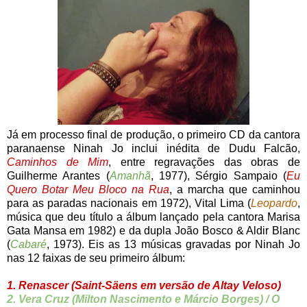
Já em processo final de produção, o primeiro CD da cantora
paranaense Ninah Jo inclui inédita de Dudu Falcão,
Caminhos de Mim
, entre regravações das obras de
Guilherme Arantes (
Amanhã
, 1977), Sérgio Sampaio (
Eu
Quero Botar Meu Bloco na Rua
, a marcha que caminhou
para as paradas nacionais em 1972), Vital Lima (
Leopardo
,
música que deu título a álbum lançado pela cantora Marisa
Gata Mansa em 1982) e da dupla João Bosco & Aldir Blanc
(
Cabaré
, 1973). Eis as 13 músicas gravadas por Ninah Jo
nas 12 faixas de seu primeiro álbum:
1. Renascer (Saint-Säens em versão de Altay Veloso)
2. Vera Cruz (Milton Nascimento e Márcio Borges) / O