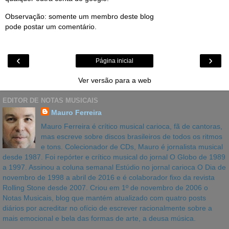
Observação: somente um membro deste blog
pode postar um comentário.
‹
›
Página inicial
Ver versão para a web
EDITOR DE NOTAS MUSICAIS
Mauro Ferreira
Mauro Ferreira é crítico musical carioca, fã de cantoras,
mas escreve sobre discos brasileiros de todos os ritmos
e tons. Colecionador de CDs, Mauro é jornalista musical
desde 1987. Foi repórter e crítico musical do jornal O Globo de 1989
a 1997. Assinou a coluna semanal Estúdio no jornal carioca O Dia de
novembro de 1998 a abril de 2016 e é colaborador fixo da revista
Rolling Stone desde 2007. Criou em 1º de novembro de 2006 o
Notas Musicais, blog que mantém atualizado com quatro posts
diários por acreditar no ofício de escrever racionalmente sobre a
mais emocional e bela das formas de arte, a deusa música.