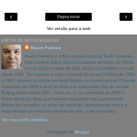
‹
›
Página inicial
Ver versão para a web
EDITOR DE NOTAS MUSICAIS
Mauro Ferreira
Mauro Ferreira é crítico musical carioca, fã de cantoras,
mas escreve sobre discos brasileiros de todos os ritmos
e tons. Colecionador de CDs, Mauro é jornalista musical
desde 1987. Foi repórter e crítico musical do jornal O Globo de 1989
a 1997. Assinou a coluna semanal Estúdio no jornal carioca O Dia de
novembro de 1998 a abril de 2016 e é colaborador fixo da revista
Rolling Stone desde 2007. Criou em 1º de novembro de 2006 o
Notas Musicais, blog que mantém atualizado com quatro posts
diários por acreditar no ofício de escrever racionalmente sobre a
mais emocional e bela das formas de arte, a deusa música.
Ver meu perfil completo
Tecnologia do
Blogger
.