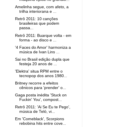
Amelinha segue, com afeto, a
trilha interiorana e ...
Retrô 2011: 10 canções
brasileiras que podem
passa...
Retrô 2011: Buarque volta - em
forma - ao disco e ...
'4 Faces do Amor' harmoniza a
música de Ivan Lins ...
Sai no Brasil edição dupla que
festeja 20 anos de ...
'Elektra' situa RPM entre o
tecnopop dos anos 1980...
Britney recorre a efeitos
cênicos para 'prender' o...
Gaga posta inédita 'Stuck on
Fuckin' You', compost...
Retrô 2011: 'Ai Se Eu te Pego',
música de Teló, vi...
Em 'Comeblack', Scorpions
rebobina hits entre cove...