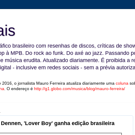
ais
fico brasileiro com resenhas de discos, críticas de show
 à MPB. Do rock ao funk. Do axé ao jazz. Passando por
 e música erudita. Atualizado diariamente. É proibida a 
gital - inclusive em redes sociais - sem a prévia autoriz
 2016, o jornalista Mauro Ferreira atualiza diariamente uma
coluna
so
na
.
O endereço é
http://g1.globo.com/musica/blog/mauro-ferreira/
1
 Dennen, 'Lover Boy' ganha edição brasileira