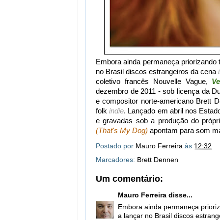
Embora ainda permaneça priorizando t
no Brasil discos estrangeiros da cena
coletivo francês Nouvelle Vague,
Ve
dezembro de 2011 - sob licença da D
e compositor norte-americano Brett D
folk
indie
. Lançado em abril nos Estad
e gravadas sob a produção do própr
(That's My Dog)
apontam para som ma
Postado por
Mauro Ferreira
às
12:32
Marcadores:
Brett Dennen
Um comentário:
Mauro Ferreira
disse...
Embora ainda permaneça prioriza
a lançar no Brasil discos estran