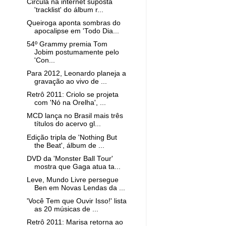
Circula na internet suposta
'tracklist' do álbum r...
Queiroga aponta sombras do
apocalipse em 'Todo Dia...
54º Grammy premia Tom
Jobim postumamente pelo
'Con...
Para 2012, Leonardo planeja a
gravação ao vivo de ...
Retrô 2011: Criolo se projeta
com 'Nó na Orelha', ...
MCD lança no Brasil mais três
títulos do acervo gl...
Edição tripla de 'Nothing But
the Beat', álbum de ...
DVD da 'Monster Ball Tour'
mostra que Gaga atua ta...
Leve, Mundo Livre persegue
Ben em Novas Lendas da ...
'Você Tem que Ouvir Isso!' lista
as 20 músicas de ...
Retrô 2011: Marisa retorna ao