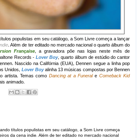
ítulos populistas em seu catálogo, a Som Livre começa a lançar
indie
. Além de ter editado no mercado nacional o quarto álbum do
rsion Française
, a gravadora põe nas lojas neste mês de
ualtone Records -
Lover Boy
, quarto álbum de estúdio do cantor
ennen. Nascido na Califórnia (EUA), Dennen segue a linha pop
os Unidos,
Lover Boy
alinha 13 músicas compostas por Bennen
io artista. Temas como
Dancing at a Funeral
e
Comeback Kid
is animado.
ndo títulos populistas em seu catálogo, a Som Livre começa
geiros da cena indie. Além de ter editado no mercado nacional