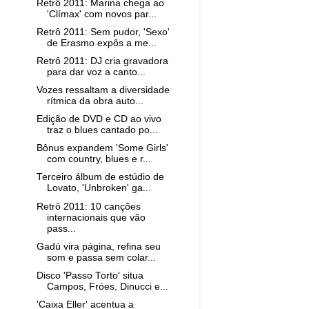
Retrô 2011: Marina chega ao
'Clímax' com novos par...
Retrô 2011: Sem pudor, 'Sexo'
de Erasmo expôs a me...
Retrô 2011: DJ cria gravadora
para dar voz a canto...
Vozes ressaltam a diversidade
rítmica da obra auto...
Edição de DVD e CD ao vivo
traz o blues cantado po...
Bônus expandem 'Some Girls'
com country, blues e r...
Terceiro álbum de estúdio de
Lovato, 'Unbroken' ga...
Retrô 2011: 10 canções
internacionais que vão
pass...
Gadú vira página, refina seu
som e passa sem colar...
Disco 'Passo Torto' situa
Campos, Fróes, Dinucci e...
'Caixa Eller' acentua a