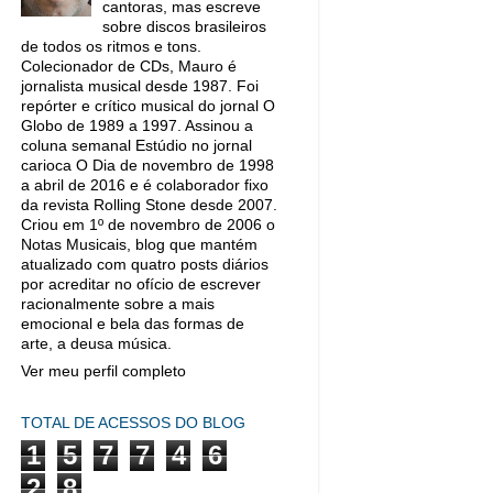
cantoras, mas escreve
sobre discos brasileiros
de todos os ritmos e tons.
Colecionador de CDs, Mauro é
jornalista musical desde 1987. Foi
repórter e crítico musical do jornal O
Globo de 1989 a 1997. Assinou a
coluna semanal Estúdio no jornal
carioca O Dia de novembro de 1998
a abril de 2016 e é colaborador fixo
da revista Rolling Stone desde 2007.
Criou em 1º de novembro de 2006 o
Notas Musicais, blog que mantém
atualizado com quatro posts diários
por acreditar no ofício de escrever
racionalmente sobre a mais
emocional e bela das formas de
arte, a deusa música.
Ver meu perfil completo
TOTAL DE ACESSOS DO BLOG
1
5
7
7
4
6
2
8