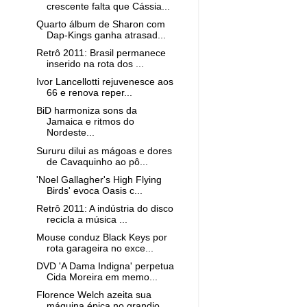
crescente falta que Cássia...
Quarto álbum de Sharon com
Dap-Kings ganha atrasad...
Retrô 2011: Brasil permanece
inserido na rota dos ...
Ivor Lancellotti rejuvenesce aos
66 e renova reper...
BiD harmoniza sons da
Jamaica e ritmos do
Nordeste...
Sururu dilui as mágoas e dores
de Cavaquinho ao pô...
'Noel Gallagher's High Flying
Birds' evoca Oasis c...
Retrô 2011: A indústria do disco
recicla a música ...
Mouse conduz Black Keys por
rota garageira no exce...
DVD 'A Dama Indigna' perpetua
Cida Moreira em memo...
Florence Welch azeita sua
máquina épica no grandio...