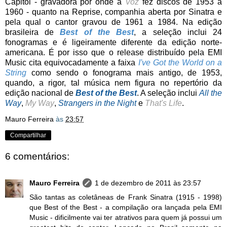
Capitol - gravadora por onde a
Voz
fez discos de 1953 a
1960 - quanto na Reprise, companhia aberta por Sinatra e
pela qual o cantor gravou de 1961 a 1984. Na edição
brasileira de
Best of the Best
, a seleção inclui 24
fonogramas e é ligeiramente diferente da edição norte-
americana. É por isso que o release distribuído pela EMI
Music cita equivocadamente a faixa
I've Got the World on a
String
como sendo o fonograma mais antigo, de 1953,
quando, a rigor, tal música nem figura no repertório da
edição nacional de
Best of the Best
. A seleção inclui
All the
Way
,
My Way
,
Strangers in the Night
e
That's Life
.
Mauro Ferreira
às
23:57
Compartilhar
6 comentários:
Mauro Ferreira
1 de dezembro de 2011 às 23:57
São tantas as coletâneas de Frank Sinatra (1915 - 1998)
que Best of the Best - a compilação ora lançada pela EMI
Music - dificilmente vai ter atrativos para quem já possui um