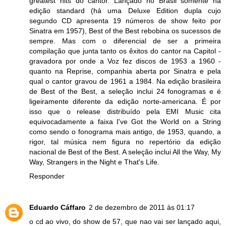
greatest hits do cantor. Lançado no Brasil somente na
edição standard (há uma Deluxe Edition dupla cujo
segundo CD apresenta 19 números de show feito por
Sinatra em 1957), Best of the Best rebobina os sucessos de
sempre. Mas com o diferencial de ser a primeira
compilação que junta tanto os êxitos do cantor na Capitol -
gravadora por onde a Voz fez discos de 1953 a 1960 -
quanto na Reprise, companhia aberta por Sinatra e pela
qual o cantor gravou de 1961 a 1984. Na edição brasileira
de Best of the Best, a seleção inclui 24 fonogramas e é
ligeiramente diferente da edição norte-americana. É por
isso que o release distribuído pela EMI Music cita
equivocadamente a faixa I've Got the World on a String
como sendo o fonograma mais antigo, de 1953, quando, a
rigor, tal música nem figura no repertório da edição
nacional de Best of the Best. A seleção inclui All the Way, My
Way, Strangers in the Night e That's Life.
Responder
Eduardo Cáffaro
2 de dezembro de 2011 às 01:17
o cd ao vivo, do show de 57, que nao vai ser lançado aqui,