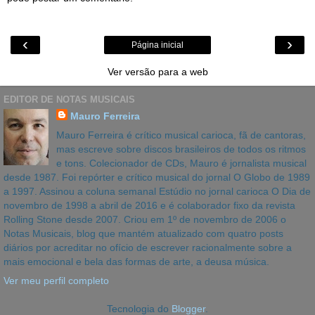
‹
›
Página inicial
Ver versão para a web
EDITOR DE NOTAS MUSICAIS
Mauro Ferreira
Mauro Ferreira é crítico musical carioca, fã de cantoras,
mas escreve sobre discos brasileiros de todos os ritmos
e tons. Colecionador de CDs, Mauro é jornalista musical
desde 1987. Foi repórter e crítico musical do jornal O Globo de 1989
a 1997. Assinou a coluna semanal Estúdio no jornal carioca O Dia de
novembro de 1998 a abril de 2016 e é colaborador fixo da revista
Rolling Stone desde 2007. Criou em 1º de novembro de 2006 o
Notas Musicais, blog que mantém atualizado com quatro posts
diários por acreditar no ofício de escrever racionalmente sobre a
mais emocional e bela das formas de arte, a deusa música.
Ver meu perfil completo
Tecnologia do
Blogger
.