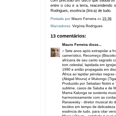
com precisão um disco que saúda os a
entre o céu e a terra, reacendendo 
Rodrigues, essência (lírica) de tudo.
Postado por
Mauro Ferreira
às
15:36
Marcadores:
Virgínia Rodrigues
13 comentários:
Mauro Ferreira
disse...
♪ Sete anos após extrapolar a f
camerístico, Recomeço (Biscoito 
africana de seu canto sagrado 
tom celestial, lapidada em igre
1990 e então propagada em disc
África ao lapidar pérolas negra
(Abigail Moura) e Mukongo (Tig
Produzido por Sebatian Notini e
sublime, casos de Saluba e de 
Mama Kalunga se sustenta mus
harmoniosamente com as cordas d
Ranavesky - diretor musical do d
tecidos em tempo de delicadeza q
essência de tudo, para citar ve