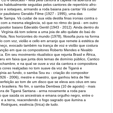
 CD é dedicado - feita pela cantora a capella na abertura do
has habitualmente seguidas pelos cantores de repertório afro-
itmos e sotaques, armando a roda baiana para cantar Vá cuidar
r paulistano Geraldo Filme (1927 - 1995), uma das
 Sampa. Vá cuidar de sua vida destila finas ironias contra o
- com a mesma elegância, só que no ritmo do ijexá - em outro
ositor baiano Ederaldo Gentil (1943 - 2012). Ainda dentro do
Virgínia dá tom solene a uma joia de alto quilate do baú do
iola, Nos horizontes do mundo (1978), filosofia pura na forma
o com voz, violão e cello em arranjo que remete à estética de
eço, evocado também na trança de voz e violão que costura
anção em que os compositores Roberto Mendes e Nivaldo
 Em seu movimento ritualístico que rejunta Brasil e África,
u em faixa que junta dois temas de domínio público, Cantico
cochambre, e na qual se ouve a voz da cantora e compositora
cores realçadas no tom suave da voz de Tiganá e
gínia ao fundo, o samba Sou eu - criação do compositor
26 - 2006), mestre e maestro, que ganhou letra de Nei
perfeição ao tom de um disco que se eleva aos céus em seu
de brasileira. No fim, o samba Dembwa (10 de agosto) - mais
vra de Tiganá Santana - arma novamente a roda para
o que saúda os ancestrais e emana orgulho negro, entre o
u e a terra, reacendendo o fogo sagrado que ilumina a
Rodrigues, essência (lírica) de tudo.