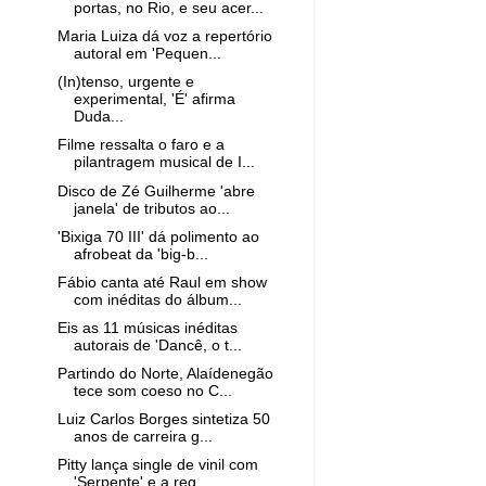
portas, no Rio, e seu acer...
Maria Luiza dá voz a repertório
autoral em 'Pequen...
(In)tenso, urgente e
experimental, 'É' afirma
Duda...
Filme ressalta o faro e a
pilantragem musical de I...
Disco de Zé Guilherme 'abre
janela' de tributos ao...
'Bixiga 70 III' dá polimento ao
afrobeat da 'big-b...
Fábio canta até Raul em show
com inéditas do álbum...
Eis as 11 músicas inéditas
autorais de 'Dancê, o t...
Partindo do Norte, Alaídenegão
tece som coeso no C...
Luiz Carlos Borges sintetiza 50
anos de carreira g...
Pitty lança single de vinil com
'Serpente' e a reg...