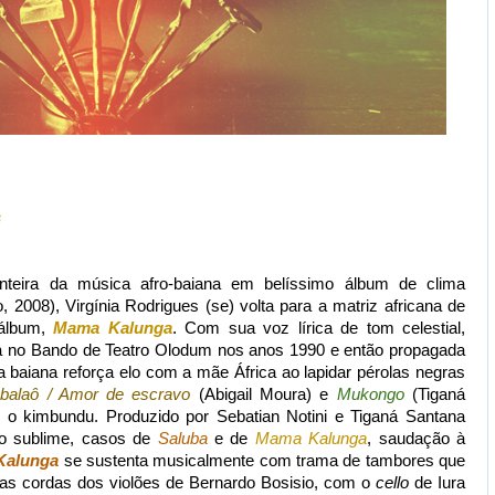
s
onteira da música afro-baiana em belíssimo álbum de clima
, 2008), Virgínia Rodrigues (se) volta para a matriz africana de
 álbum,
Mama Kalunga
. Com sua voz lírica de tom celestial,
ta no Bando de Teatro Olodum nos anos 1990 e então propagada
 baiana reforça elo com a mãe África ao lapidar pérolas negras
balaô / Amor de escravo
(Abigail Moura) e
Mukongo
(Tiganá
 o kimbundu. Produzido por Sebatian Notini e Tiganá Santana
 o sublime, casos de
Saluba
e de
Mama Kalunga
, saudação à
Kalunga
se sustenta musicalmente com trama de tambores que
 cordas dos violões de Bernardo Bosisio, com o
cello
de Iura