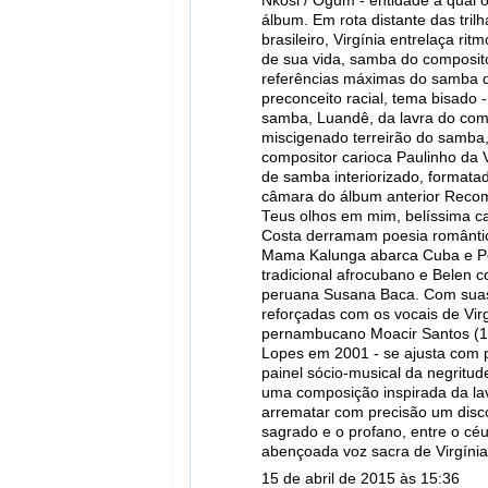
Nkosi / Ogum - entidade à qual o
álbum. Em rota distante das tril
brasileiro, Virgínia entrelaça r
de sua vida, samba do composito
referências máximas do samba de
preconceito racial, tema bisado 
samba, Luandê, da lavra do comp
miscigenado terreirão do samba, 
compositor carioca Paulinho da V
de samba interiorizado, formatad
câmara do álbum anterior Recom
Teus olhos em mim, belíssima c
Costa derramam poesia romântica.
Mama Kalunga abarca Cuba e Per
tradicional afrocubano e Belen 
peruana Susana Baca. Com suas 
reforçadas com os vocais de Vir
pernambucano Moacir Santos (19
Lopes em 2001 - se ajusta com 
painel sócio-musical da negritu
uma composição inspirada da la
arrematar com precisão um disc
sagrado e o profano, entre o cé
abençoada voz sacra de Virgínia 
15 de abril de 2015 às 15:36