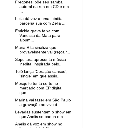
Fregonesi põe seu samba
autoral na rua em CD e em
...
Leila dá voz a uma inédita
parceria sua com Zélia ...
Emicida grava faixa com
Vanessa da Mata para
álbum...
Maria Rita sinaliza que
provavelmente vai (re)cair...
Sepultura apresenta música
inédita, inspirada pelo...
Teló lança 'Coração cansou',
'single' em que assin...
Mosquito tenta sorte no
mercado com EP digital
que...
Marina vai fazer em São Paulo
a gravação ao vivo d...
Levadas sustentam o show em
que Anelis se banha em...
Anelis dá voz em show no