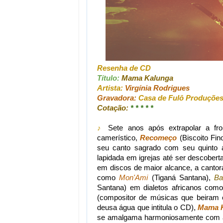
Resenha de CD
Título:
Mama Kalunga
Artista:
Virgínia Rodrigues
Gravadora:
Casa de Fulô Produçõe
Cotação:
* * * * *
♪
Sete anos após extrapolar a fr
camerístico,
Recomeço
(Biscoito Fino
seu canto sagrado com seu quinto
lapidada em igrejas até ser descober
em discos de maior alcance, a cantora
como
Mon'Ami
(Tiganá Santana),
Ba
Santana) em dialetos africanos como
(compositor de músicas que beiram
deusa água que intitula o CD),
Mama 
se amalgama harmoniosamente com as