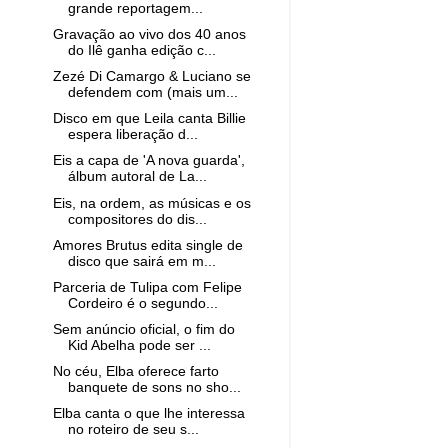
grande reportagem...
Gravação ao vivo dos 40 anos
do Ilê ganha edição c...
Zezé Di Camargo & Luciano se
defendem com (mais um...
Disco em que Leila canta Billie
espera liberação d...
Eis a capa de 'A nova guarda',
álbum autoral de La...
Eis, na ordem, as músicas e os
compositores do dis...
Amores Brutus edita single de
disco que sairá em m...
Parceria de Tulipa com Felipe
Cordeiro é o segundo...
Sem anúncio oficial, o fim do
Kid Abelha pode ser ...
No céu, Elba oferece farto
banquete de sons no sho...
Elba canta o que lhe interessa
no roteiro de seu s...