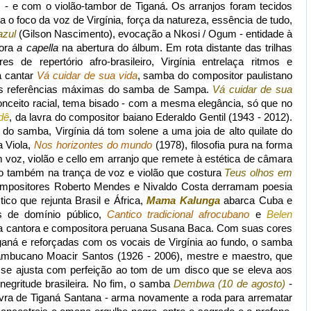
 - e com o violão-tambor de Tiganá. Os arranjos foram tecidos
 o foco da voz de Virgínia, força da natureza, essência de tudo,
azul
(Gilson Nascimento), evocação a Nkosi / Ogum - entidade à
tora
a capella
na abertura do álbum. Em rota distante das trilhas
s de repertório afro-brasileiro, Virgínia entrelaça ritmos e
a cantar
Vá cuidar de sua vida
, samba do compositor paulistano
das referências máximas do samba de Sampa.
Vá cuidar de sua
econceito racial, tema bisado - com a mesma elegância, só que no
dê
, da lavra do compositor baiano Ederaldo Gentil (1943 - 2012).
do samba, Virgínia dá tom solene a uma joia de alto quilate do
a Viola,
Nos horizontes do mundo
(1978), filosofia pura na forma
 voz, violão e cello em arranjo que remete à estética de câmara
o também na trança de voz e violão que costura
Teus olhos em
ompositores Roberto Mendes e Nivaldo Costa derramam poesia
ico que rejunta Brasil e África,
Mama Kalunga
abarca Cuba e
s de domínio público,
Cantico tradicional afrocubano
e
Belen
 da cantora e compositora peruana Susana Baca. Com suas cores
aná e reforçadas com os vocais de Virgínia ao fundo, o samba
ambucano Moacir Santos (1926 - 2006), mestre e maestro, que
 se ajusta com perfeição ao tom de um disco que se eleva aos
negritude brasileira. No fim, o samba
Dembwa (10 de agosto)
-
vra de Tiganá Santana - arma novamente a roda para arrematar