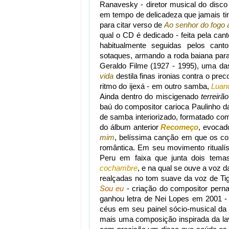
Ranavesky - diretor musical do disco
em tempo de delicadeza que jamais tira
para citar verso de
Ao senhor do fogo 
qual o CD é dedicado - feita pela can
habitualmente seguidas pelos cantore
sotaques, armando a roda baiana par
Geraldo Filme (1927 - 1995), uma 
vida
destila finas ironias contra o pr
ritmo do ijexá - em outro samba,
Luan
Ainda dentro do miscigenado
terreirão
baú do compositor carioca Paulinho d
de samba interiorizado, formatado com
do álbum anterior
Recomeço
, evocad
mim
, belíssima canção em que os c
romântica. Em seu movimento ritualíst
Peru em faixa que junta dois tema
cochambre
, e na qual se ouve a voz
realçadas no tom suave da voz de Tig
Sou eu
- criação do compositor pern
ganhou letra de Nei Lopes em 2001 -
céus em seu painel sócio-musical da 
mais uma composição inspirada da la