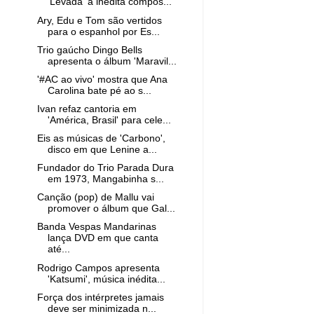
'Levada' à inédita compos...
Ary, Edu e Tom são vertidos
para o espanhol por Es...
Trio gaúcho Dingo Bells
apresenta o álbum 'Maravil...
'#AC ao vivo' mostra que Ana
Carolina bate pé ao s...
Ivan refaz cantoria em
'América, Brasil' para cele...
Eis as músicas de 'Carbono',
disco em que Lenine a...
Fundador do Trio Parada Dura
em 1973, Mangabinha s...
Canção (pop) de Mallu vai
promover o álbum que Gal...
Banda Vespas Mandarinas
lança DVD em que canta
até...
Rodrigo Campos apresenta
'Katsumi', música inédita...
Força dos intérpretes jamais
deve ser minimizada n...