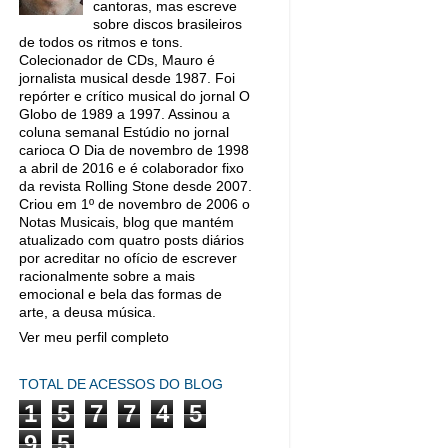
cantoras, mas escreve
sobre discos brasileiros
de todos os ritmos e tons.
Colecionador de CDs, Mauro é
jornalista musical desde 1987. Foi
repórter e crítico musical do jornal O
Globo de 1989 a 1997. Assinou a
coluna semanal Estúdio no jornal
carioca O Dia de novembro de 1998
a abril de 2016 e é colaborador fixo
da revista Rolling Stone desde 2007.
Criou em 1º de novembro de 2006 o
Notas Musicais, blog que mantém
atualizado com quatro posts diários
por acreditar no ofício de escrever
racionalmente sobre a mais
emocional e bela das formas de
arte, a deusa música.
Ver meu perfil completo
TOTAL DE ACESSOS DO BLOG
1
5
7
7
4
5
9
5