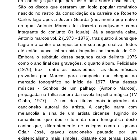
do cantor (clique aqui para ler o post sobre essa caixa).
São os discos que geraram um ídolo popular romântico
nascido no rastro da consolidação da carreira de Roberto
Carlos logo após a Jovem Guarda (movimento pop nativo
do qual Antonio Marcos foi discreto coadjuvante como
integrante do conjunto Os Iguais). Já a segunda caixa,
Antonio marcos vol. 2 (1973 - 1976), traz quatro álbuns que
flagram o cantor e compositor em seu auge criativo. Todos
até então nunca tinham sido lançados no formato de CD.
Embora o subtítulo dessa segunda caixa delimite 1976
como o ano final das gravações, o quarto álbum, Felicidade
(1976), traz - entre as faixas-bônus - as duas músicas
gravadas por Marcos para compacto que chegou ao
mercado fonográfico no início de 1977. Uma dessas
músicas - Sonhos de um palhaço (Antonio Marcos),
propagada na trilha sonora da novela Espelho mágico (TV
Globo, 1977) - é um dos títulos mais inspirados do
cancioneiro autoral do artista. A canção narra com
melancolia a sina de um artista circense, fugindo do
romantismo que deu o tom da obra fonográfica deste
cantor que, diferentemente de colegas como o goiano
Odair José, gravou cancioneiro pautado por um
existencialismo mais simples, distante dos temas sociais