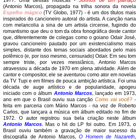
1977. Uma dessas músicas -
Sonhos de um palhaço
(Antonio Marcos), propagada na trilha sonora da novela
Espelho mágico
(TV Globo, 1977) - é um dos títulos mais
inspirados do cancioneiro autoral do artista. A canção narra
com melancolia a sina de um artista circense, fugindo do
romantismo que deu o tom da obra fonográfica deste cantor
que, diferentemente de colegas como o goiano Odair José,
gravou cancioneiro pautado por um existencialismo mais
simples, distante dos temas sociais abordados pelo mais
polêmico (e, por isso mesmo, censurado) Odair. Em seu tom
sempre triste, por vezes messiânico, Antonio Marcos
atravessou a década de 1970 em plena atividade. Além de
cantor e compositor, ele se aventurou como ator em novelas
da TV Tupi e em filmes de pouca ambição artística. Foi uma
década de auge artístico e de popularidade, apogeu
iniciado com o álbum
Antonio Marcos
, lançado em 1973,
ano em que o Brasil ouviu sua canção
Como vai você?
-
feita em parceria com Mário Marcos - na voz de Roberto
Carlos, que lançara a música em álbum editado no fim de
1972. O autor registrou sua bela criação neste álbum
Antonio Marcos
. Mas o hit do LP foi outro. Em 1973, o
Brasil ouviu também a gravação de maior sucesso da
discografia de Antonio Marcos,
O Homem de Nazareth
,