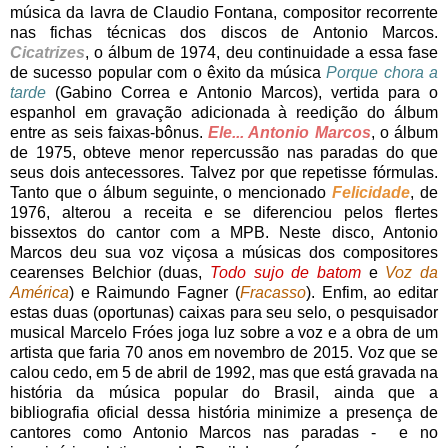
música da lavra de Claudio Fontana, compositor recorrente
nas fichas técnicas dos discos de Antonio Marcos.
Cicatrizes
, o álbum de 1974, deu continuidade a essa fase
de sucesso popular com o êxito da música
Porque chora a
tarde
(Gabino Correa e Antonio Marcos), vertida para o
espanhol em gravação adicionada à reedição do álbum
entre as seis faixas-bônus.
Ele... Antonio Marcos
, o álbum
de 1975, obteve menor repercussão nas paradas do que
seus dois antecessores. Talvez por que repetisse fórmulas.
Tanto que o álbum seguinte, o mencionado
Felicidade
, de
1976, alterou a receita e se diferenciou pelos flertes
bissextos do cantor com a MPB. Neste disco, Antonio
Marcos deu sua voz viçosa a músicas dos compositores
cearenses Belchior (duas,
Todo sujo de batom
e
Voz da
América
) e Raimundo Fagner (
Fracasso
). Enfim, ao editar
estas duas (oportunas) caixas para seu selo, o pesquisador
musical Marcelo Fróes joga luz sobre a voz e a obra de um
artista que faria 70 anos em novembro de 2015. Voz que se
calou cedo, em 5 de abril de 1992, mas que está gravada na
história da música popular do Brasil, ainda que a
bibliografia oficial dessa história minimize a presença de
cantores como Antonio Marcos nas paradas - e no