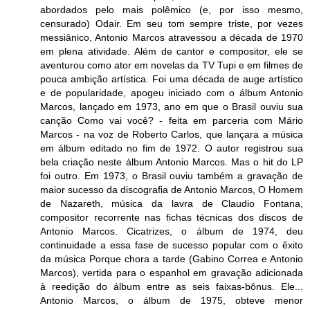
abordados pelo mais polêmico (e, por isso mesmo,
censurado) Odair. Em seu tom sempre triste, por vezes
messiânico, Antonio Marcos atravessou a década de 1970
em plena atividade. Além de cantor e compositor, ele se
aventurou como ator em novelas da TV Tupi e em filmes de
pouca ambição artística. Foi uma década de auge artístico
e de popularidade, apogeu iniciado com o álbum Antonio
Marcos, lançado em 1973, ano em que o Brasil ouviu sua
canção Como vai você? - feita em parceria com Mário
Marcos - na voz de Roberto Carlos, que lançara a música
em álbum editado no fim de 1972. O autor registrou sua
bela criação neste álbum Antonio Marcos. Mas o hit do LP
foi outro. Em 1973, o Brasil ouviu também a gravação de
maior sucesso da discografia de Antonio Marcos, O Homem
de Nazareth, música da lavra de Claudio Fontana,
compositor recorrente nas fichas técnicas dos discos de
Antonio Marcos. Cicatrizes, o álbum de 1974, deu
continuidade a essa fase de sucesso popular com o êxito
da música Porque chora a tarde (Gabino Correa e Antonio
Marcos), vertida para o espanhol em gravação adicionada
à reedição do álbum entre as seis faixas-bônus. Ele...
Antonio Marcos, o álbum de 1975, obteve menor