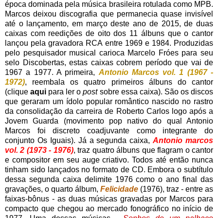
época dominada pela música brasileira rotulada como MPB.
Marcos deixou discografia que permanecia quase invisível
até o lançamento, em março deste ano de 2015, de duas
caixas com reedições de oito dos 11 álbuns que o cantor
lançou pela gravadora RCA entre 1969 e 1984. Produzidas
pelo pesquisador musical carioca Marcelo Fróes para seu
selo Discobertas, estas caixas cobrem período que vai de
1967 a 1977. A primeira,
Antonio Marcos vol. 1 (1967 -
1972)
, reembala os quatro primeiros álbuns do cantor
(clique
aqui
para ler o
post
sobre essa caixa). São os discos
que geraram um ídolo popular romântico nascido no rastro
da consolidação da carreira de Roberto Carlos logo após a
Jovem Guarda (movimento pop nativo do qual Antonio
Marcos foi discreto coadjuvante como integrante do
conjunto Os Iguais). Já a segunda caixa,
Antonio marcos
vol. 2
(1973 - 1976)
, traz quatro álbuns que flagram o cantor
e compositor em seu auge criativo. Todos até então nunca
tinham sido lançados no formato de CD. Embora o subtítulo
dessa segunda caixa delimite 1976 como o ano final das
gravações, o quarto álbum,
Felicidade
(1976), traz - entre as
faixas-bônus - as duas músicas gravadas por Marcos para
compacto que chegou ao mercado fonográfico no início de