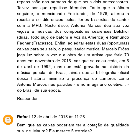
repercussão nas paradas do que seus dois antecessores.
Talvez por que repetisse fórmulas. Tanto que o álbum
seguinte, o mencionado Felicidade, de 1976, alterou a
receita e se diferenciou pelos flertes bissextos do cantor
com a MPB. Neste disco, Antonio Marcos deu sua voz
viçosa a músicas dos compositores cearenses Belchior
(duas, Todo sujo de batom e Voz da América) e Raimundo
Fagner (Fracasso). Enfim, ao editar estas duas (oportunas)
caixas para seu selo, o pesquisador musical Marcelo Fróes
joga luz sobre a voz e a obra de um artista que faria 70
anos em novembro de 2015. Voz que se calou cedo, em 5
de abril de 1992, mas que está gravada na história da
música popular do Brasil, ainda que a bibliografia oficial
dessa história minimize a presença de cantores como
Antonio Marcos nas paradas - e no imaginário coletivo... -
do Brasil de sua época.
Responder
Rafael
12 de abril de 2015 às 11:26
Bem que as caixas poderiam ter a cotação de qualidade
sua, né, Mauro? Ela merece 5 estrelas?