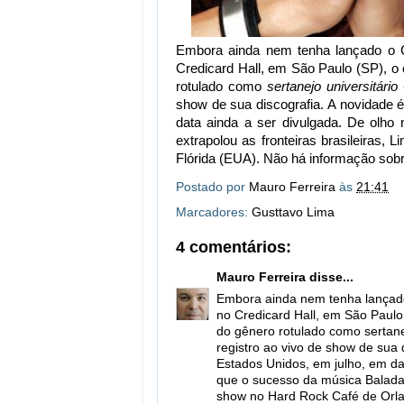
Embora ainda nem tenha lançado o 
Credicard Hall, em São Paulo (SP), o 
rotulado como
sertanejo universitário
-
show de sua discografia. A novidade é
data ainda a ser divulgada. De olho
extrapolou as fronteiras brasileiras,
Flórida (EUA). Não há informação sob
Postado por
Mauro Ferreira
às
21:41
Marcadores:
Gusttavo Lima
4 comentários:
Mauro Ferreira
disse...
Embora ainda nem tenha lançad
no Credicard Hall, em São Paulo 
do gênero rotulado como sertanej
registro ao vivo de show de sua 
Estados Unidos, em julho, em dat
que o sucesso da música Balada e
show no Hard Rock Café de Orla