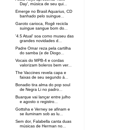
Day', música de seu qui...
Emerge no Brasil Aquarius, CD
banhado pelo suingue...
Garoto carioca, Rogê recicla
suingue sangue bom do...
'4.5 Atual' soa como museu das
grandes novidades d...
Padre Omar reza pela cartilha
do samba (e de Diogo...
Vocais do MPB-4 e cordas
valorizam boleros bem ver...
The Vaccines revela capa e
faixas de seu segundo á...
Bonadio tira alma do pop soul
de Negra Li no padro...
Buarque vai lançar entre julho
e agosto o registro...
Gottsha e Verney se afinam e
se iluminam sob as lu...
Sem dor, Falabella canta duas
músicas de Herman no...