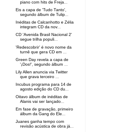
piano com hits de Freja...
Eis a capa de 'Tudo Tanto',
segundo álbum de Tulip...
Inéditas de Calcanhotto e Zélia
integram CD da nov...
CD 'Avenida Brasil Nacional 2'
segue trilha populi...
'Redescobrir' é novo nome da
turnê que gera CD em ...
Green Day revela a capa de
'¡Dos!', segundo álbum ...
Lily Allen anuncia via Twitter
que grava terceiro ...
Incubus programa para 14 de
agosto edição do CD du...
Oitavo álbum de inéditas de
Alanis vai ser lançado...
Em fase de gravação, primeiro
álbum da Gang do Ele...
Juanes ganha tempo com
revisão acústica de obra já...