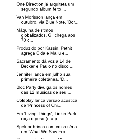
One Direction já arquiteta um
segundo álbum feito ...
Van Morisson lança em
outubro, via Blue Note, 'Bor...
Máquina de ritmos
globalizados, Gil chega aos
70 c...
Produzido por Kassin, Pethit
agrega Cida e Mallu e...
Sacramento dá voz a 14 de
Becker e Paulo no disco ...
Jennifer lança em julho sua
primeira coletânea, 'D...
Bloc Party divulga os nomes
das 12 músicas de seu ...
Coldplay lança versão acústica
de 'Princess of Chi...
Em 'Living Things', Linkin Park
roça o peso (e a p...
Spektor brinca com coisa séria
em 'What We Saw Fro...