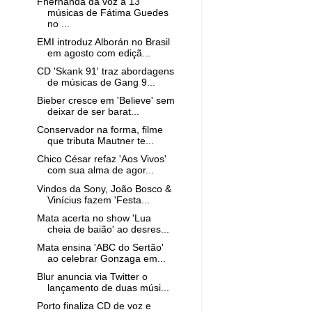
Fhernanda dá voz a 13
músicas de Fátima Guedes
no ...
EMI introduz Alborán no Brasil
em agosto com ediçã...
CD 'Skank 91' traz abordagens
de músicas de Gang 9...
Bieber cresce em 'Believe' sem
deixar de ser barat...
Conservador na forma, filme
que tributa Mautner te...
Chico César refaz 'Aos Vivos'
com sua alma de agor...
Vindos da Sony, João Bosco &
Vinícius fazem 'Festa...
Mata acerta no show 'Lua
cheia de baião' ao desres...
Mata ensina 'ABC do Sertão'
ao celebrar Gonzaga em...
Blur anuncia via Twitter o
lançamento de duas músi...
Porto finaliza CD de voz e