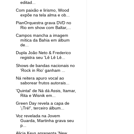
editad...
Com paixão e lirismo, Wood
expõe na tela alma e ob...
PianOrquestra grava DVD no
Rio em show com Baltar,...
Campos mancha a imagem
mítica da Bahia em álbum
de...
Dupla João Neto & Frederico
registra seu 'Lê Lê Lê...
Shows de bandas nacionais no
'Rock in Rio' ganham ...
Ná reitera apuro vocal ao
saborear frutos autorais...
'Quintal' de Ná dá Assis, Itamar,
Rita e Wisnik em...
Green Day revela a capa de
'¡Tré!', terceiro álbum...
Voz revelada na Jovem
Guarda, Martinha grava seu
p...
Alicia Keys apresenta 'New