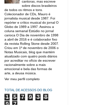
cantoras, mas escreve
sobre discos brasileiros
de todos os ritmos e tons.
Colecionador de CDs, Mauro é
jornalista musical desde 1987. Foi
repórter e crítico musical do jornal O
Globo de 1989 a 1997. Assinou a
coluna semanal Estúdio no jornal
carioca O Dia de novembro de 1998
a abril de 2016 e é colaborador fixo
da revista Rolling Stone desde 2007.
Criou em 1º de novembro de 2006 o
Notas Musicais, blog que mantém
atualizado com quatro posts diários
por acreditar no ofício de escrever
racionalmente sobre a mais
emocional e bela das formas de
arte, a deusa música.
Ver meu perfil completo
TOTAL DE ACESSOS DO BLOG
1
5
7
9
3
8
9
7