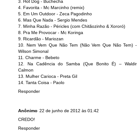
3. Hot Dog - Buchecha
4. Favorita - Mc Marcinho (remix)
5. Em Um Outdoor - Zeca Pagodinho
6. Mas Que Nada - Sergio Mendes
7. Minha Razão - Péricles (com Chitãozinho & Xororó)
8. Pra Me Provocar - Mc Koringa
9. Ricardão - Mariozan
10. Nem Vem Que Não Tem (Não Vem Que Não Tem) -
Wilson Simonal
11. Charme - Bebeto
12. Na Cadência do Samba (Que Bonito É) – Waldir
Calmon
13. Mulher Carioca - Preta Gil
14. Tanta Coisa - Paolo
Responder
Anônimo
22 de junho de 2012 às 01:42
CREDO!
Responder