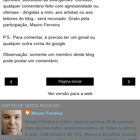
qualquer comentário feito com agressividade ou
ofensas - dirigidas a mim, aos artistas ou aos
leitores do blog - será recusado. Grato pela
participação, Mauro Ferreira
P.S.: Para comentar, é preciso ter um gmail ou
qualquer outra conta do google.
Observação: somente um membro deste blog
pode postar um comentário.
‹
›
Página inicial
Ver versão para a web
EDITOR DE NOTAS MUSICAIS
Mauro Ferreira
Mauro Ferreira é crítico musical carioca, fã de cantoras,
mas escreve sobre discos brasileiros de todos os ritmos
e tons. Colecionador de CDs, Mauro é jornalista musical