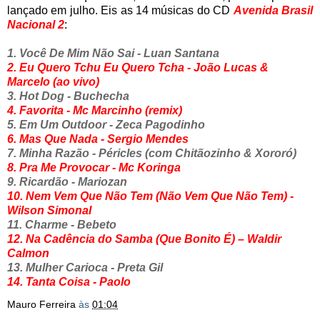
lançado em julho. Eis as 14 músicas do CD
Avenida Brasil
Nacional 2
:
1. Você De Mim Não Sai - Luan Santana
2. Eu Quero Tchu Eu Quero Tcha - João Lucas &
Marcelo (ao vivo)
3. Hot Dog - Buchecha
4. Favorita - Mc Marcinho (remix)
5. Em Um Outdoor - Zeca Pagodinho
6. Mas Que Nada - Sergio Mendes
7. Minha Razão - Péricles (com Chitãozinho & Xororó)
8. Pra Me Provocar - Mc Koringa
9. Ricardão - Mariozan
10. Nem Vem Que Não Tem (Não Vem Que Não Tem) -
Wilson Simonal
11. Charme - Bebeto
12. Na Cadência do Samba (Que Bonito É) – Waldir
Calmon
13. Mulher Carioca - Preta Gil
14. Tanta Coisa - Paolo
Mauro Ferreira
às
01:04