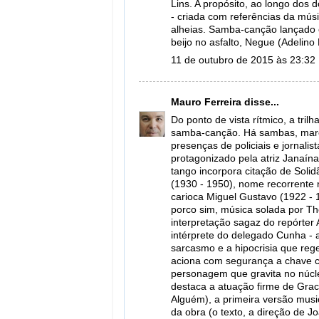
Lins. A propósito, ao longo dos d
- criada com referências da mús
alheias. Samba-canção lançado
beijo no asfalto, Negue (Adelin
11 de outubro de 2015 às 23:32
Mauro Ferreira
disse...
Do ponto de vista rítmico, a tril
samba-canção. Há sambas, march
presenças de policiais e jornalis
protagonizado pela atriz Janaín
tango incorpora citação de Soli
(1930 - 1950), nome recorrente 
carioca Miguel Gustavo (1922 - 
porco sim, música solada por T
interpretação sagaz do repórter 
intérprete do delegado Cunha - 
sarcasmo e a hipocrisia que reg
aciona com segurança a chave cô
personagem que gravita no núcle
destaca a atuação firme de Graci
Alguém), a primeira versão music
da obra (o texto, a direção de J