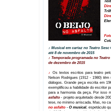
Tex
Dir
Tril
Dir
Ele
Fe
Fot
Cot
♪
Musical em cartaz no Teatro Sesc G
até 8 de novembro de 2015
♪
Temporada programada no Teatro da
de dezembro de 2015
♪
Os textos escritos para teatro pel
Nelson Rodrigues (1912 - 1980) têm u
diálogos. Grande peça escrita em 1
exemplificou a habilidade do escritor 
para a harmonia da peça. Por isso 
asfalto
- projeto arquitetado desde 200
tese, no mínimo arriscada. Mas, no ca
no asfalto
-
O musical
, espetáculo q