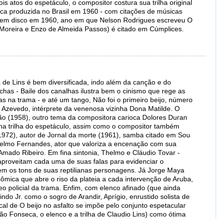
ois atos do espetáculo, o compositor costura sua trilha original
ica produzida no Brasil em 1960 - com citações de músicas
 em disco em 1960, ano em que Nelson Rodrigues escreveu O
o Moreira e Enzo de Almeida Passos) é citado em Cúmplices.
ha de Lins é bem diversificada, indo além da canção e do
as - Baile dos canalhas ilustra bem o cinismo que rege as
tas na trama - e até um tango, Não foi o primeiro beijo, número
a Azevedo, intérprete da venenosa vizinha Dona Matilde. O
dão (1958), outro tema da compositora carioca Dolores Duran
na trilha do espetáculo, assim como o compositor também
1972), autor de Jornal da morte (1961), samba citado em Sou
helmo Fernandes, ator que valoriza a encenação com sua
Amado Ribeiro. Em fina sintonia, Thelmo e Cláudio Tovar -
aproveitam cada uma de suas falas para evidenciar o
em os tons de suas reptilianas personagens. Já Jorge Maya
mica que abre o riso da plateia a cada intervenção de Aruba,
o policial da trama. Enfim, com elenco afinado (que ainda
ndo Jr. como o sogro de Arandir, Aprígio, enrustido solista de
al de O beijo no asfalto se impõe pelo conjunto espetacular
oão Fonseca, o elenco e a trilha de Claudio Lins) como ótima