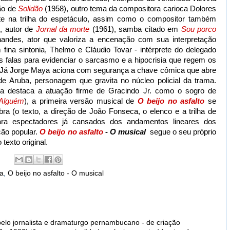
ção de
Solidão
(1958), outro tema da compositora carioca Dolores
te na trilha do espetáculo, assim como o compositor também
, autor de
Jornal da morte
(1961), samba citado em
Sou porco
andes, ator que valoriza a encenação com sua interpretação
fina sintonia, Thelmo e Cláudio Tovar - intérprete do delegado
falas para evidenciar o sarcasmo e a hipocrisia que regem os
. Já Jorge Maya aciona com segurança a chave cômica que abre
 de Aruba, personagem que gravita no núcleo policial da trama.
da destaca a atuação firme de Gracindo Jr. como o sogro de
Alguém
), a primeira versão musical de
O beijo no asfalto
se
ra (o texto, a direção de João Fonseca, o elenco e a trilha de
ra espectadores já cansados dos andamentos lineares dos
ão popular.
O beijo no asfalto
- O musical
segue o seu próprio
texto original.
a
,
O beijo no asfalto - O musical
 pelo jornalista e dramaturgo pernambucano - de criação