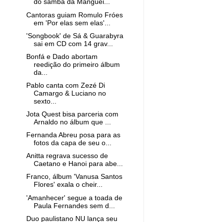
do samba da Manguei...
Cantoras guiam Romulo Fróes
em 'Por elas sem elas'...
'Songbook' de Sá & Guarabyra
sai em CD com 14 grav...
Bonfá e Dado abortam
reedição do primeiro álbum
da...
Pablo canta com Zezé Di
Camargo & Luciano no
sexto...
Jota Quest bisa parceria com
Arnaldo no álbum que ...
Fernanda Abreu posa para as
fotos da capa de seu o...
Anitta regrava sucesso de
Caetano e Hanoi para abe...
Franco, álbum 'Vanusa Santos
Flores' exala o cheir...
'Amanhecer' segue a toada de
Paula Fernandes sem d...
Duo paulistano NU lança seu