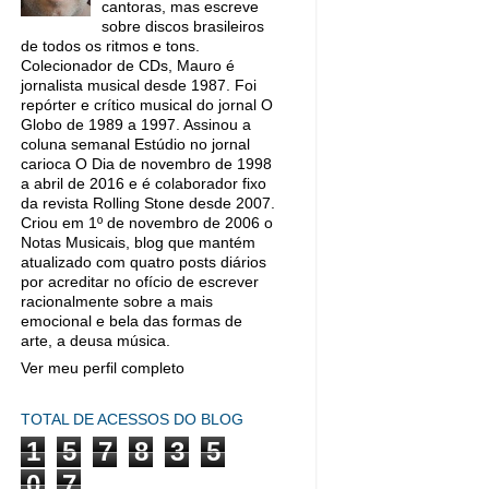
cantoras, mas escreve
sobre discos brasileiros
de todos os ritmos e tons.
Colecionador de CDs, Mauro é
jornalista musical desde 1987. Foi
repórter e crítico musical do jornal O
Globo de 1989 a 1997. Assinou a
coluna semanal Estúdio no jornal
carioca O Dia de novembro de 1998
a abril de 2016 e é colaborador fixo
da revista Rolling Stone desde 2007.
Criou em 1º de novembro de 2006 o
Notas Musicais, blog que mantém
atualizado com quatro posts diários
por acreditar no ofício de escrever
racionalmente sobre a mais
emocional e bela das formas de
arte, a deusa música.
Ver meu perfil completo
TOTAL DE ACESSOS DO BLOG
1
5
7
8
3
5
0
7