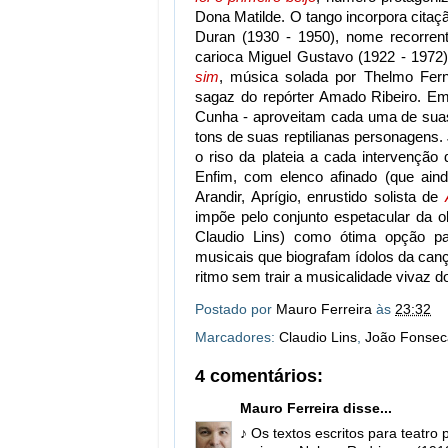
Dona Matilde. O tango incorpora cita
Duran (1930 - 1950), nome recorren
carioca Miguel Gustavo (1922 - 1972)
sim
, música solada por Thelmo Fern
sagaz do repórter Amado Ribeiro. Em 
Cunha - aproveitam cada uma de suas 
tons de suas reptilianas personagens
o riso da plateia a cada intervenção
Enfim, com elenco afinado (que ain
Arandir, Aprígio, enrustido solista de
impõe pelo conjunto espetacular da ob
Claudio Lins) como ótima opção pa
musicais que biografam ídolos da canç
ritmo sem trair a musicalidade vivaz do 
Postado por
Mauro Ferreira
às
23:32
Marcadores:
Claudio Lins
,
João Fonsec
4 comentários:
Mauro Ferreira
disse...
♪ Os textos escritos para teatro