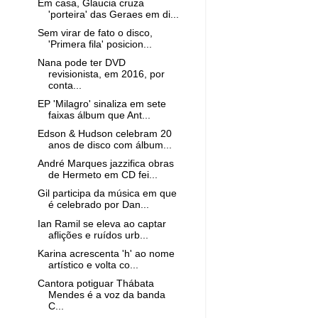
Em casa, Glaucia cruza
'porteira' das Geraes em di...
Sem virar de fato o disco,
'Primera fila' posicion...
Nana pode ter DVD
revisionista, em 2016, por
conta...
EP 'Milagro' sinaliza em sete
faixas álbum que Ant...
Edson & Hudson celebram 20
anos de disco com álbum...
André Marques jazzifica obras
de Hermeto em CD fei...
Gil participa da música em que
é celebrado por Dan...
Ian Ramil se eleva ao captar
aflições e ruídos urb...
Karina acrescenta 'h' ao nome
artístico e volta co...
Cantora potiguar Thábata
Mendes é a voz da banda
C...