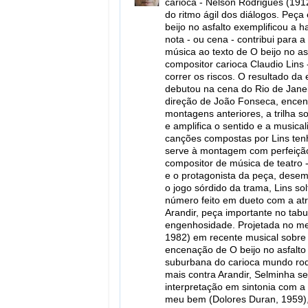
carioca - Nelson Rodrigues (191
do ritmo ágil dos diálogos. Peç
beijo no asfalto exemplificou a 
nota - ou cena - contribui para 
música ao texto de O beijo no asf
compositor carioca Claudio Lins 
correr os riscos. O resultado da
debutou na cena do Rio de Janei
direção de João Fonseca, encen
montagens anteriores, a trilha s
e amplifica o sentido e a musica
canções compostas por Lins tenha
serve à montagem com perfeição
compositor de música de teatro 
e o protagonista da peça, dese
o jogo sórdido da trama, Lins so
número feito em dueto com a atri
Arandir, peça importante no tab
engenhosidade. Projetada no mei
1982) em recente musical sobre 
encenação de O beijo no asfalto 
suburbana do carioca mundo rod
mais contra Arandir, Selminha 
interpretação em sintonia com a
meu bem (Dolores Duran, 1959), 