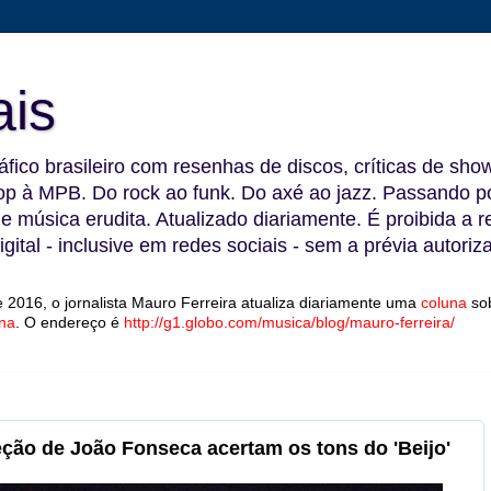
ais
fico brasileiro com resenhas de discos, críticas de show
 à MPB. Do rock ao funk. Do axé ao jazz. Passando por
 e música erudita. Atualizado diariamente. É proibida a 
gital - inclusive em redes sociais - sem a prévia autoriz
 2016, o jornalista Mauro Ferreira atualiza diariamente uma
coluna
so
na
.
O endereço é
http://g1.globo.com/musica/blog/mauro-ferreira/
reção de João Fonseca acertam os tons do 'Beijo'