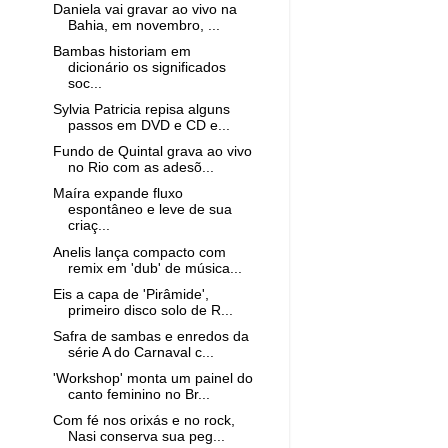
Daniela vai gravar ao vivo na
Bahia, em novembro, ...
Bambas historiam em
dicionário os significados
soc...
Sylvia Patricia repisa alguns
passos em DVD e CD e...
Fundo de Quintal grava ao vivo
no Rio com as adesõ...
Maíra expande fluxo
espontâneo e leve de sua
criaç...
Anelis lança compacto com
remix em 'dub' de música...
Eis a capa de 'Pirâmide',
primeiro disco solo de R...
Safra de sambas e enredos da
série A do Carnaval c...
'Workshop' monta um painel do
canto feminino no Br...
Com fé nos orixás e no rock,
Nasi conserva sua peg...