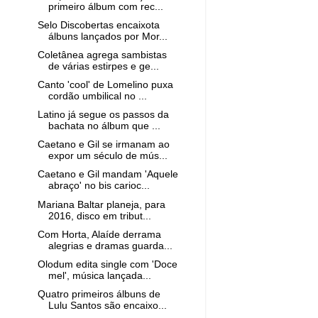
primeiro álbum com rec...
Selo Discobertas encaixota
álbuns lançados por Mor...
Coletânea agrega sambistas
de várias estirpes e ge...
Canto 'cool' de Lomelino puxa
cordão umbilical no ...
Latino já segue os passos da
bachata no álbum que ...
Caetano e Gil se irmanam ao
expor um século de mús...
Caetano e Gil mandam 'Aquele
abraço' no bis carioc...
Mariana Baltar planeja, para
2016, disco em tribut...
Com Horta, Alaíde derrama
alegrias e dramas guarda...
Olodum edita single com 'Doce
mel', música lançada...
Quatro primeiros álbuns de
Lulu Santos são encaixo...