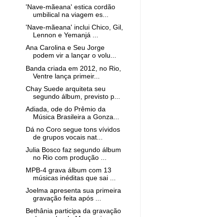
'Nave-mãeana' estica cordão
umbilical na viagem es...
'Nave-mãeana' inclui Chico, Gil,
Lennon e Yemanjá ...
Ana Carolina e Seu Jorge
podem vir a lançar o volu...
Banda criada em 2012, no Rio,
Ventre lança primeir...
Chay Suede arquiteta seu
segundo álbum, previsto p...
Adiada, ode do Prêmio da
Música Brasileira a Gonza...
Dá no Coro segue tons vívidos
de grupos vocais nat...
Julia Bosco faz segundo álbum
no Rio com produção ...
MPB-4 grava álbum com 13
músicas inéditas que sai ...
Joelma apresenta sua primeira
gravação feita após ...
Bethânia participa da gravação