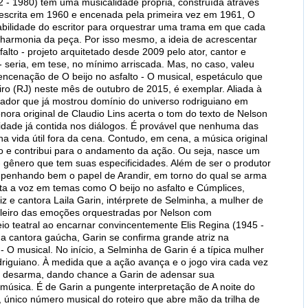
2 - 1980) têm uma musicalidade própria, construída através
a escrita em 1960 e encenada pela primeira vez em 1961, O
habilidade do escritor para orquestrar uma trama em que cada
a harmonia da peça. Por isso mesmo, a ideia de acrescentar
alto - projeto arquitetado desde 2009 pelo ator, cantor e
- seria, em tese, no mínimo arriscada. Mas, no caso, valeu
 encenação de O beijo no asfalto - O musical, espetáculo que
ro (RJ) neste mês de outubro de 2015, é exemplar. Aliada à
ador que já mostrou domínio do universo rodriguiano em
onora original de Claudio Lins acerta o tom do texto de Nelson
lidade já contida nos diálogos. É provável que nenhuma das
 vida útil fora da cena. Contudo, em cena, a música original
 e contribui para o andamento da ação. Ou seja, nasce um
- gênero que tem suas especificidades. Além de ser o produtor
mpenhando bem o papel de Arandir, em torno do qual se arma
lta a voz em temas como O beijo no asfalto e Cúmplices,
z e cantora Laila Garin, intérprete de Selminha, a mulher de
uleiro das emoções orquestradas por Nelson com
o teatral ao encarnar convincentemente Elis Regina (1945 -
a cantora gaúcha, Garin se confirma grande atriz na
- O musical. No início, a Selminha de Garin é a típica mulher
riguiano. À medida que a ação avança e o jogo vira cada vez
se desarma, dando chance a Garin de adensar sua
 música. É de Garin a pungente interpretação de A noite do
único número musical do roteiro que abre mão da trilha de