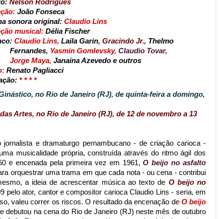
to:
Nelson Rodrigues
eção:
João Fonseca
ha sonora original:
Claudio Lins
eção musical:
Délia Fischer
nco:
Claudio Lins,
Laila Garin,
Gracindo Jr.,
Thelmo
rnandes,
Yasmin Gomlevsky,
Claudio Tovar,
Jorge Maya,
Janaína Azevedo e outros
o:
Renato Pagliacci
ação:
* * * *
inástico, no Rio de Janeiro (RJ), de quinta-feira a domingo,
s Artes, no Rio de Janeiro (RJ), de 12 de novembro a 13
o jornalista e dramaturgo pernambucano - de criação carioca -
ma musicalidade própria, construída através do ritmo ágil dos
960 e encenada pela primeira vez em 1961,
O beijo no asfalto
para orquestrar uma trama em que cada nota - ou cena - contribui
mesmo, a ideia de acrescentar música ao texto de
O beijo no
9 pelo ator, cantor e compositor carioca Claudio Lins - seria, em
so, valeu correr os riscos. O resultado da encenação de
O beijo
ue debutou na cena do Rio de Janeiro (RJ) neste mês de outubro