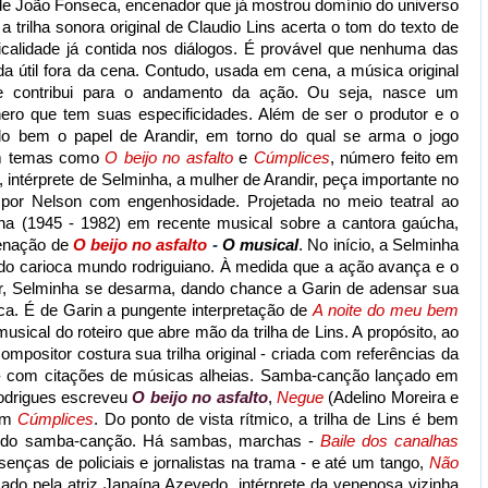
 de João Fonseca, encenador que já mostrou domínio do universo
 trilha sonora original de Claudio Lins acerta o tom do texto de
icalidade já contida nos diálogos. É provável que nenhuma das
a útil fora da cena. Contudo, usada em cena, a música original
 contribui para o andamento da ação. Ou seja, nasce um
ero que tem suas especificidades. Além de ser o produtor e o
o bem o papel de Arandir, em torno do qual se arma o jogo
 em temas como
O beijo no asfalto
e
Cúmplices
, número feito em
, intérprete de Selminha, a mulher de Arandir, peça importante no
 por Nelson com engenhosidade. Projetada no meio teatral ao
na (1945 - 1982) em recente musical sobre a cantora gaúcha,
cenação de
O beijo no asfalto
-
O musical
. No início, a Selminha
 do carioca mundo rodriguiano. À medida que a ação avança e o
ir, Selminha se desarma, dando chance a Garin de adensar sua
ca. É de Garin a pungente interpretação de
A noite do meu bem
sical do roteiro que abre mão da trilha de Lins. A propósito, ao
ompositor costura sua trilha original - criada com referências da
 - com citações de músicas alheias. Samba-canção lançado em
odrigues escreveu
O beijo no asfalto
,
Negue
(Adelino Moreira e
 em
Cúmplices
. Do ponto de vista rítmico, a trilha de Lins é bem
 e do samba-canção. Há sambas, marchas -
Baile dos canalhas
senças de policiais e jornalistas na trama - e até um tango,
Não
ado pela atriz Janaína Azevedo, intérprete da venenosa vizinha