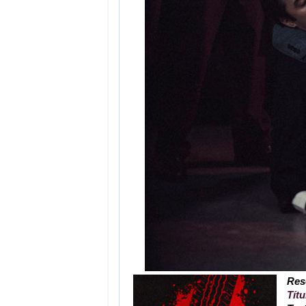
Res
Títu