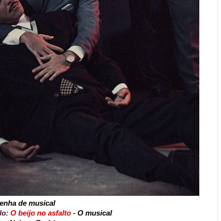
enha de musical
lo:
O beijo no asfalto
-
O musical