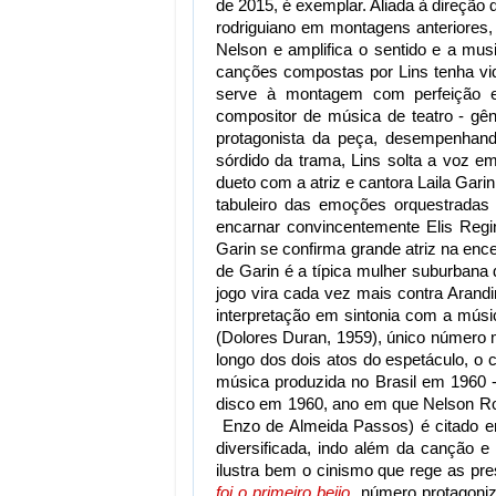
de 2015, é exemplar. Aliada à direção
rodriguiano em montagens anteriores, a
Nelson e amplifica o sentido e a mus
canções compostas por Lins tenha vid
serve à montagem com perfeição e
compositor de música de teatro - gên
protagonista da peça, desempenhand
sórdido da trama, Lins solta a voz
dueto com a atriz e cantora Laila Garin
tabuleiro das emoções orquestradas
encarnar convincentemente Elis Regi
Garin se confirma grande atriz na en
de Garin é a típica mulher suburbana
jogo vira cada vez mais contra Arand
interpretação em sintonia com a músi
(Dolores Duran, 1959), único número mu
longo dos dois atos do espetáculo, o c
música produzida no Brasil em 1960
disco em 1960, ano em que Nelson R
Enzo de Almeida Passos) é citado
diversificada, indo além da canção
ilustra bem o cinismo que rege as pre
foi o primeiro beijo
, número protagoniz