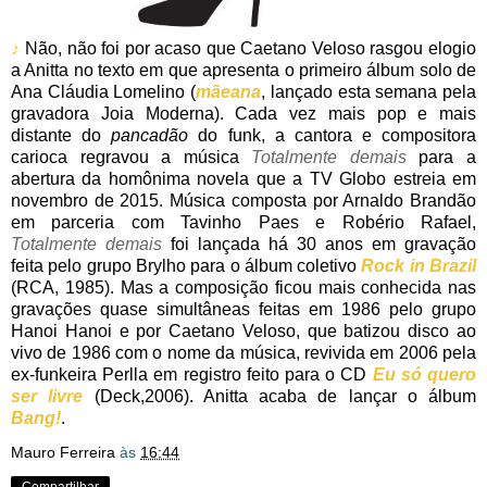
♪
Não, não foi por acaso que Caetano Veloso rasgou elogio
a Anitta no texto em que apresenta o primeiro álbum solo de
Ana Cláudia Lomelino (
mãeana
, lançado esta semana pela
gravadora Joia Moderna). Cada vez mais pop e mais
distante do
pancadão
do funk, a cantora e compositora
carioca regravou a música
Totalmente demais
para a
abertura da homônima novela que a TV Globo estreia em
novembro de 2015. Música composta por Arnaldo Brandão
em parceria com Tavinho Paes e Robério Rafael,
Totalmente demais
foi lançada há 30 anos em gravação
feita pelo grupo Brylho para o álbum coletivo
Rock in Brazil
(RCA, 1985). Mas a composição ficou mais conhecida nas
gravações quase simultâneas feitas em 1986 pelo grupo
Hanoi Hanoi e por Caetano Veloso, que batizou disco ao
vivo de 1986 com o nome da música, revivida em 2006 pela
ex-funkeira Perlla em registro feito para o CD
Eu só quero
ser livre
(Deck,2006). Anitta acaba de lançar o álbum
Bang!
.
Mauro Ferreira
às
16:44