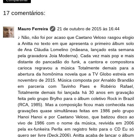
Compartilhar
17 comentários:
Mauro Ferreira
21 de outubro de 2015 às 16:44
♪ Não, não foi por acaso que Caetano Veloso rasgou elogio
a Anitta no texto em que apresenta o primeiro álbum solo
de Ana Cláudia Lomelino (mãeana, lançado esta semana
pela gravadora Joia Moderna). Cada vez mais pop e mais
distante do pancadão do funk, a cantora e compositora
carioca regravou a música Totalmente demais para a
abertura da homônima novela que a TV Globo estreia em
novembro de 2015. Música composta por Arnaldo Brandão
em parceria com Tavinho Paes e Robério Rafael,
Totalmente demais foi lançada há 30 anos em gravação
feita pelo grupo Brylho para o álbum coletivo Rock in Brazil
(RCA, 1985). Mas a composição ficou mais conhecida nas
gravações quase simultâneas feitas em 1986 pelo grupo
Hanoi Hanoi e por Caetano Veloso, que batizou disco ao
vivo de 1986 com o nome da música, revivida em 2006
pela ex-funkeira Perlla em registro feito para o CD Eu só
quero ser livre (Deck,2006). Anitta acaba de lançar o álbum