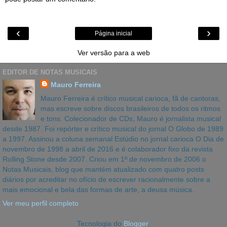
‹
›
Página inicial
Ver versão para a web
EDITOR DE NOTAS MUSICAIS
Mauro Ferreira
Mauro Ferreira é crítico musical carioca, fã de cantoras,
mas escreve sobre discos brasileiros de todos os ritmos
e tons. Colecionador de CDs, Mauro é jornalista musical
desde 1987. Foi repórter e crítico musical do jornal O Globo de 1989
a 1997. Assinou a coluna semanal Estúdio no jornal carioca O Dia de
novembro de 1998 a abril de 2016 e é colaborador fixo da revista
Rolling Stone desde 2007. Criou em 1º de novembro de 2006 o
Notas Musicais, blog que mantém atualizado com quatro posts
diários por acreditar no ofício de escrever racionalmente sobre a
mais emocional e bela das formas de arte, a deusa música.
Ver meu perfil completo
Tecnologia do
Blogger
.