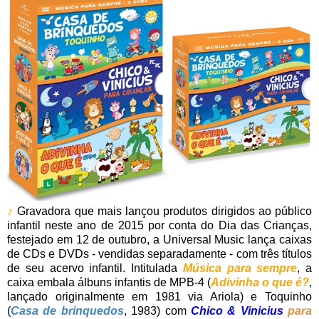
♪
Gravadora que mais lançou produtos dirigidos ao público
infantil neste ano de 2015 por conta do Dia das Crianças,
festejado em 12 de outubro, a Universal Music lança caixas
de CDs e DVDs - vendidas separadamente - com três títulos
de seu acervo infantil. Intitulada
Música para sempre
, a
caixa embala álbuns infantis de MPB-4 (
Adivinha o que é?
,
lançado originalmente em 1981 via Ariola) e Toquinho
(
Casa de brinquedos
, 1983) com
Chico & Vinicius
para