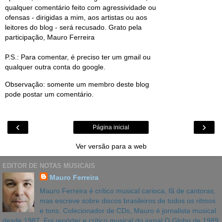
qualquer comentário feito com agressividade ou
ofensas - dirigidas a mim, aos artistas ou aos
leitores do blog - será recusado. Grato pela
participação, Mauro Ferreira
P.S.: Para comentar, é preciso ter um gmail ou
qualquer outra conta do google.
Observação: somente um membro deste blog
pode postar um comentário.
‹
›
Página inicial
Ver versão para a web
EDITOR DE NOTAS MUSICAIS
Mauro Ferreira
Mauro Ferreira é crítico musical carioca, fã de cantoras,
mas escreve sobre discos brasileiros de todos os ritmos
e tons. Colecionador de CDs, Mauro é jornalista musical
desde 1987. Foi repórter e crítico musical do jornal O Globo de 1989