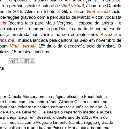
 o repertório inédito e autoral de
Vinil virtual
, álbum que Daniela
no de 2015. Além do tributo a Gil, o disco
Vinil virtual
inclui
a-reggae gravado com a percussão de Márcio Victor, vocalista
ria
(poema feito para Malu Verçosa - esposa da artista - e
to
(outra música composta por Daniela a partir de poema escrito
ca já mostrada por Daniela no seu corrente show
A voz e o
inha má)
, música lançada pela cantora na
web
em novembro de
álbum
Vinil virtual
, 15º título da discografia solo da artista. O
otaliza 15 músicas inéditas.
Gil
r Daniela Mercury em sua página oficial no Facebook, a
ora baiana com seu conterrâneo Gilberto Gil em estúdio, na
tista para celebrar o cantor, compositor e músico baiano. A
Alah, de Gilberto Gil e integra o repertório inédito e autoral
iela planeja lançar em dezembro deste ano de 2015. Além do
ual inclui músicas como Alegria e lamento (samba-reggae gravado
, vocalista do grupo baiano Psirico), Maria, casaria (poema