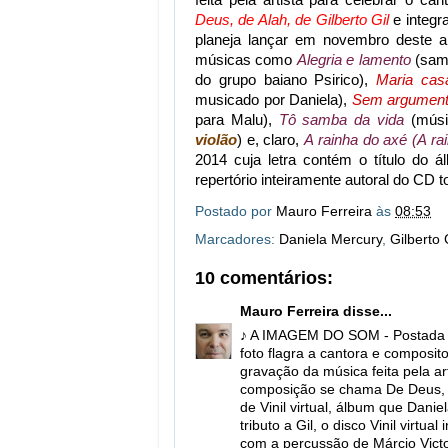
Deus, de Alah, de Gilberto Gil
e integra
planeja lançar em novembro deste a
músicas como
Alegria e lamento
(samb
do grupo baiano Psirico),
Maria casa
musicado por Daniela),
Sem argumen
para Malu),
Tô samba da vida
(músi
violão
) e, claro,
A rainha do axé (A ra
2014 cuja letra contém o título do 
repertório inteiramente autoral do CD t
Postado por
Mauro Ferreira
às
08:53
Marcadores:
Daniela Mercury
,
Gilberto 
10 comentários:
Mauro Ferreira
disse...
♪ A IMAGEM DO SOM - Postada po
foto flagra a cantora e composit
gravação da música feita pela ar
composição se chama De Deus, de 
de Vinil virtual, álbum que Dan
tributo a Gil, o disco Vinil virt
com a percussão de Márcio Victor