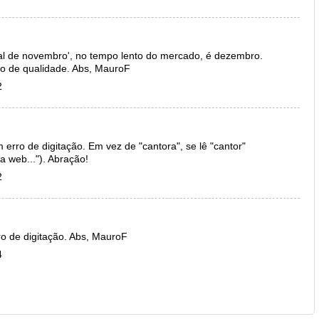
nal de novembro', no tempo lento do mercado, é dezembro.
o de qualidade. Abs, MauroF
2
 erro de digitação. Em vez de "cantora", se lê "cantor"
a web..."). Abração!
2
ro de digitação. Abs, MauroF
4