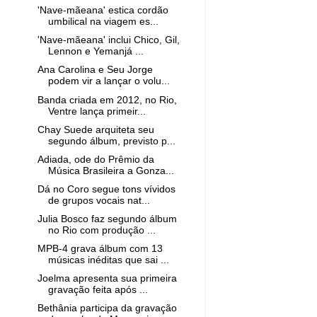
'Nave-mãeana' estica cordão
umbilical na viagem es...
'Nave-mãeana' inclui Chico, Gil,
Lennon e Yemanjá ...
Ana Carolina e Seu Jorge
podem vir a lançar o volu...
Banda criada em 2012, no Rio,
Ventre lança primeir...
Chay Suede arquiteta seu
segundo álbum, previsto p...
Adiada, ode do Prêmio da
Música Brasileira a Gonza...
Dá no Coro segue tons vívidos
de grupos vocais nat...
Julia Bosco faz segundo álbum
no Rio com produção ...
MPB-4 grava álbum com 13
músicas inéditas que sai ...
Joelma apresenta sua primeira
gravação feita após ...
Bethânia participa da gravação