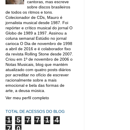
cantoras, mas escreve
sobre discos brasileiros
de todos os ritmos e tons.
Colecionador de CDs, Mauro é
jornalista musical desde 1987. Foi
repórter e crítico musical do jornal O
Globo de 1989 a 1997. Assinou a
coluna semanal Estúdio no jornal
carioca O Dia de novembro de 1998
a abril de 2016 e é colaborador fixo
da revista Rolling Stone desde 2007.
Criou em 1º de novembro de 2006 o
Notas Musicais, blog que mantém
atualizado com quatro posts diários
por acreditar no ofício de escrever
racionalmente sobre a mais
emocional e bela das formas de
arte, a deusa música.
Ver meu perfil completo
TOTAL DE ACESSOS DO BLOG
1
5
7
7
1
4
7
0