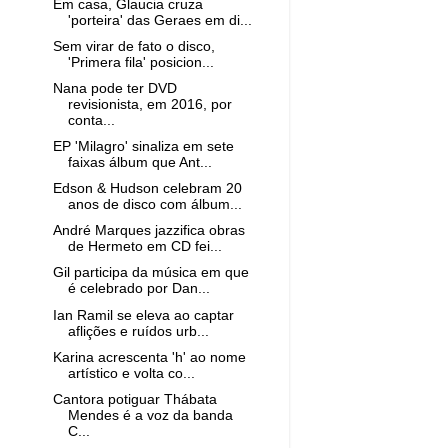
Em casa, Glaucia cruza
'porteira' das Geraes em di...
Sem virar de fato o disco,
'Primera fila' posicion...
Nana pode ter DVD
revisionista, em 2016, por
conta...
EP 'Milagro' sinaliza em sete
faixas álbum que Ant...
Edson & Hudson celebram 20
anos de disco com álbum...
André Marques jazzifica obras
de Hermeto em CD fei...
Gil participa da música em que
é celebrado por Dan...
Ian Ramil se eleva ao captar
aflições e ruídos urb...
Karina acrescenta 'h' ao nome
artístico e volta co...
Cantora potiguar Thábata
Mendes é a voz da banda
C...