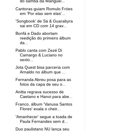
do samba da Manguei...
Cantoras guiam Romulo Fróes
em 'Por elas sem elas'...
'Songbook' de Sá & Guarabyra
sai em CD com 14 grav...
Bonfá e Dado abortam
reedição do primeiro álbum
da...
Pablo canta com Zezé Di
Camargo & Luciano no
sexto...
Jota Quest bisa parceria com
Arnaldo no álbum que ...
Fernanda Abreu posa para as
fotos da capa de seu o...
Anitta regrava sucesso de
Caetano e Hanoi para abe...
Franco, álbum 'Vanusa Santos
Flores' exala o cheir...
'Amanhecer' segue a toada de
Paula Fernandes sem d...
Duo paulistano NU lança seu