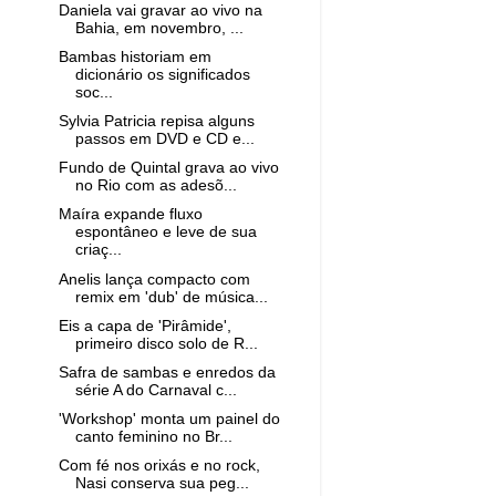
Daniela vai gravar ao vivo na
Bahia, em novembro, ...
Bambas historiam em
dicionário os significados
soc...
Sylvia Patricia repisa alguns
passos em DVD e CD e...
Fundo de Quintal grava ao vivo
no Rio com as adesõ...
Maíra expande fluxo
espontâneo e leve de sua
criaç...
Anelis lança compacto com
remix em 'dub' de música...
Eis a capa de 'Pirâmide',
primeiro disco solo de R...
Safra de sambas e enredos da
série A do Carnaval c...
'Workshop' monta um painel do
canto feminino no Br...
Com fé nos orixás e no rock,
Nasi conserva sua peg...