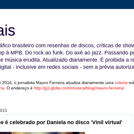
ais
fico brasileiro com resenhas de discos, críticas de show
 à MPB. Do rock ao funk. Do axé ao jazz. Passando por
 e música erudita. Atualizado diariamente. É proibida a 
gital - inclusive em redes sociais - sem a prévia autoriz
 2016, o jornalista Mauro Ferreira atualiza diariamente uma
coluna
so
na
.
O endereço é
http://g1.globo.com/musica/blog/mauro-ferreira/
2015
 é celebrado por Daniela no disco 'Vinil virtual'