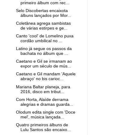
primeiro álbum com rec...
Selo Discobertas encaixota
álbuns lançados por Mor...
Coletânea agrega sambistas
de várias estirpes e ge...
Canto 'cool' de Lomelino puxa
cordão umbilical no ...
Latino já segue os passos da
bachata no álbum que ...
Caetano e Gil se irmanam ao
expor um século de mús...
Caetano e Gil mandam 'Aquele
abraço' no bis carioc...
Mariana Baltar planeja, para
2016, disco em tribut...
Com Horta, Alaíde derrama
alegrias e dramas guarda...
Olodum edita single com 'Doce
mel', música lançada...
Quatro primeiros álbuns de
Lulu Santos são encaixo...