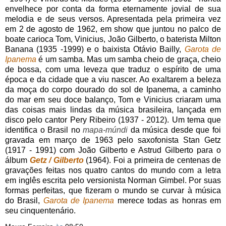
envelhece por conta da forma eternamente jovial de sua
melodia e de seus versos. Apresentada pela primeira vez
em 2 de agosto de 1962, em show que juntou no palco de
boate carioca Tom, Vinicius, João Gilberto, o baterista Milton
Banana (1935 -1999) e o baixista Otávio Bailly,
Garota de
Ipanema
é um samba. Mas um samba cheio de graça, cheio
de bossa, com uma leveza que traduz o espírito de uma
época e da cidade que a viu nascer. Ao exaltarem a beleza
da moça do corpo dourado do sol de Ipanema, a caminho
do mar em seu doce balanço, Tom e Vinicius criaram uma
das coisas mais lindas da música brasileira, lançada em
disco pelo cantor Pery Ribeiro (1937 - 2012). Um tema que
identifica o Brasil no
mapa-múndi
da música desde que foi
gravada em março de 1963 pelo saxofonista Stan Getz
(1917 - 1991) com João Gilberto e Astrud Gilberto para o
álbum
Getz / Gilberto
(1964). Foi a primeira de centenas de
gravações feitas nos quatro cantos do mundo com a letra
em inglês escrita pelo versionista Norman Gimbel. Por suas
formas perfeitas, que fizeram o mundo se curvar à música
do Brasil,
Garota de Ipanema
merece todas as honras em
seu cinquentenário.