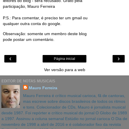
leitores do blog - será recusado. Grato pela
participação, Mauro Ferreira
P.S.: Para comentar, é preciso ter um gmail ou
qualquer outra conta do google.
Observação: somente um membro deste blog
pode postar um comentário.
‹
›
Página inicial
Ver versão para a web
EDITOR DE NOTAS MUSICAIS
Mauro Ferreira
Mauro Ferreira é crítico musical carioca, fã de cantoras,
mas escreve sobre discos brasileiros de todos os ritmos
e tons. Colecionador de CDs, Mauro é jornalista musical
desde 1987. Foi repórter e crítico musical do jornal O Globo de 1989
a 1997. Assinou a coluna semanal Estúdio no jornal carioca O Dia de
novembro de 1998 a abril de 2016 e é colaborador fixo da revista