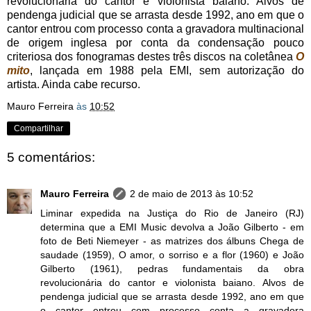
revolucionária do cantor e violonista baiano. Alvos de
pendenga judicial que se arrasta desde 1992, ano em que o
cantor entrou com processo conta a gravadora multinacional
de origem inglesa por conta da condensação pouco
criteriosa dos fonogramas destes três discos na coletânea
O
mito
, lançada em 1988 pela EMI, sem autorização do
artista. Ainda cabe recurso.
Mauro Ferreira
às
10:52
Compartilhar
5 comentários:
Mauro Ferreira
2 de maio de 2013 às 10:52
Liminar expedida na Justiça do Rio de Janeiro (RJ)
determina que a EMI Music devolva a João Gilberto - em
foto de Beti Niemeyer - as matrizes dos álbuns Chega de
saudade (1959), O amor, o sorriso e a flor (1960) e João
Gilberto (1961), pedras fundamentais da obra
revolucionária do cantor e violonista baiano. Alvos de
pendenga judicial que se arrasta desde 1992, ano em que
o cantor entrou com processo conta a gravadora