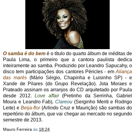
O samba é do bem
é o título do quarto álbum de inéditas de
Paula Lima, o primeiro que a cantora paulista dedica
inteiramente ao samba. Produzido por Leandro Sapucahy, o
disco tem participações dos cantores Péricles - em
Aliança
das marés
(Mário Sérgio, Chapinha e Luisinho SP) - e
Xande de Pilares (do Grupo Revelação). Jota Moraes e
Prateado assinam os arranjos do CD arquitetado por Paula
desde 2012.
Love affair
(Pretinho da Serrinha, Gabriel
Moura e Leandro Fab),
Clareou
(Serginho Meriti e Rodrigo
Leite) e
Beija-flor
(Arlindo Cruz e Maurição) são sambas do
repertório do álbum, que vai chegar ao mercado no segundo
semestre de 2013.
Mauro Ferreira
às
18:24