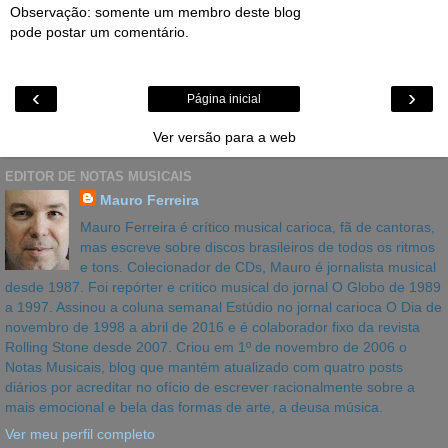
Observação: somente um membro deste blog
pode postar um comentário.
‹
›
Página inicial
Ver versão para a web
EDITOR DE NOTAS MUSICAIS
Mauro Ferreira
Mauro Ferreira é crítico musical carioca, fã de cantoras,
mas escreve sobre discos brasileiros de todos os ritmos
e tons. Colecionador de CDs, Mauro é jornalista musical
desde 1987. Foi repórter e crítico musical do jornal O Globo de 1989
a 1997. Assinou a coluna semanal Estúdio no jornal carioca O Dia de
novembro de 1998 a abril de 2016 e é colaborador fixo da revista
Rolling Stone desde 2007. Criou em 1º de novembro de 2006 o
Notas Musicais, blog que mantém atualizado com quatro posts
diários por acreditar no ofício de escrever racionalmente sobre a
mais emocional e bela das formas de arte, a deusa música.
Ver meu perfil completo