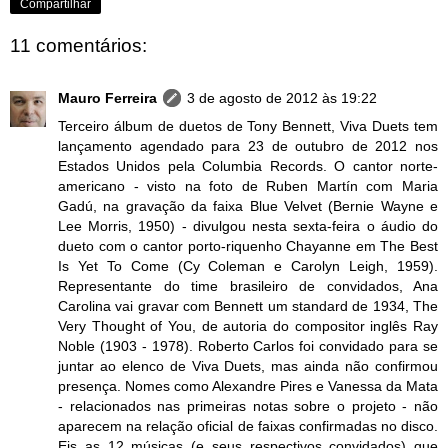
Compartilhar
11 comentários:
Mauro Ferreira
3 de agosto de 2012 às 19:22
Terceiro álbum de duetos de Tony Bennett, Viva Duets tem
lançamento agendado para 23 de outubro de 2012 nos
Estados Unidos pela Columbia Records. O cantor norte-
americano - visto na foto de Ruben Martín com Maria
Gadú, na gravação da faixa Blue Velvet (Bernie Wayne e
Lee Morris, 1950) - divulgou nesta sexta-feira o áudio do
dueto com o cantor porto-riquenho Chayanne em The Best
Is Yet To Come (Cy Coleman e Carolyn Leigh, 1959).
Representante do time brasileiro de convidados, Ana
Carolina vai gravar com Bennett um standard de 1934, The
Very Thought of You, de autoria do compositor inglês Ray
Noble (1903 - 1978). Roberto Carlos foi convidado para se
juntar ao elenco de Viva Duets, mas ainda não confirmou
presença. Nomes como Alexandre Pires e Vanessa da Mata
- relacionados nas primeiras notas sobre o projeto - não
aparecem na relação oficial de faixas confirmadas no disco.
Eis as 12 músicas (e seus respectivos convidados) que