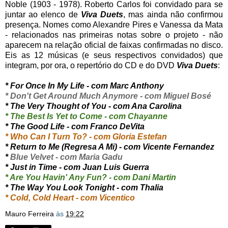
Noble (1903 - 1978). Roberto Carlos foi convidado para se
juntar ao elenco de
Viva Duets
, mas ainda não confirmou
presença. Nomes como Alexandre Pires e Vanessa da Mata
- relacionados nas primeiras notas sobre o projeto - não
aparecem na relação oficial de faixas confirmadas no disco.
Eis as 12 músicas (e seus respectivos convidados) que
integram, por ora, o repertório do CD e do DVD
Viva Duets
:
* For Once In My Life - com Marc Anthony
* Don't Get Around Much Anymore - com Miguel Bosé
* The Very Thought of You - com Ana Carolina
* The Best Is Yet to Come - com Chayanne
* The Good Life - com Franco DeVita
* Who Can I Turn To? - com Gloria Estefan
* Return to Me (Regresa A Mi) - com Vicente Fernandez
*
Blue Velvet - com Maria Gadu
* Just in Time - com Juan Luis Guerra
* Are You Havin' Any Fun? - com Dani Martin
* The Way You Look Tonight - com Thalia
* Cold, Cold Heart - com Vicentico
Mauro Ferreira
às
19:22