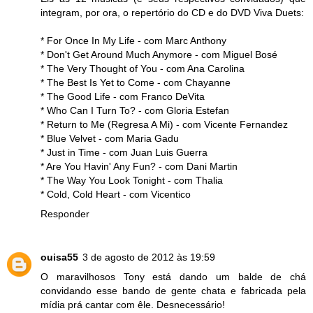
integram, por ora, o repertório do CD e do DVD Viva Duets:
* For Once In My Life - com Marc Anthony
* Don't Get Around Much Anymore - com Miguel Bosé
* The Very Thought of You - com Ana Carolina
* The Best Is Yet to Come - com Chayanne
* The Good Life - com Franco DeVita
* Who Can I Turn To? - com Gloria Estefan
* Return to Me (Regresa A Mi) - com Vicente Fernandez
* Blue Velvet - com Maria Gadu
* Just in Time - com Juan Luis Guerra
* Are You Havin' Any Fun? - com Dani Martin
* The Way You Look Tonight - com Thalia
* Cold, Cold Heart - com Vicentico
Responder
ouisa55
3 de agosto de 2012 às 19:59
O maravilhosos Tony está dando um balde de chá
convidando esse bando de gente chata e fabricada pela
mídia prá cantar com êle. Desnecessário!