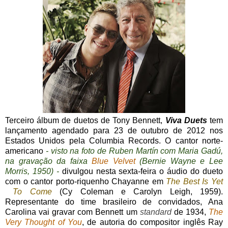
Terceiro álbum de duetos de Tony Bennett,
Viva Duets
tem
lançamento agendado para 23 de outubro de 2012 nos
Estados Unidos pela Columbia Records. O cantor norte-
americano
- visto na foto de Ruben Martín com Maria Gadú,
na gravação da faixa
Blue Velvet
(Bernie Wayne e Lee
Morris, 1950) -
divulgou nesta sexta-feira o áudio do dueto
com o cantor porto-riquenho Chayanne em
The Best Is Yet
To Come
(Cy Coleman e Carolyn Leigh, 1959).
Representante do time brasileiro de convidados, Ana
Carolina vai gravar com Bennett um
standard
de 1934,
The
Very Thought of You
, de autoria do compositor inglês Ray