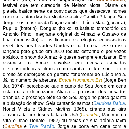
festival que tem curadoria de Nelson Motta. Diante de
plateia basicamente de convidados que destacava nomes
como a cantora Marisa Monte e a atriz Camila Pitanga, Seu
Jorge e os músicos da Nação Zumbi - Lúcio Maia (guitarra),
Pupillo (bateria), Dengue (baixo, substituto temporário de
Antonio Pinto, integrante original do Almaz) e Gustavo da
Lua (percussão) - justificaram os elogios entusiásticos
recebidos nos Estados Unidos e na Europa. Se o disco
lançado pelo grupo em 2010 resulta estranho e por vezes
apático, o show do Almaz é quase sempre eletrizante. Em
essência, o Almaz envolve em densas camadas
eletropsicodélicas ritmos como samba, rock e soul - com
direito às distorções da guitarra fenomenal de Lúcio Maia.
Já no número de abertura,
Errare Humanum Est
(Jorge Ben
Jor, 1974), percebe-se que o canto de Seu Jorge em cena
está mais exteriorizado. Aliada à precisão dos ousados
arranjos, a presença elétrica de Seu Jorge no palco garante
a pulsação do show. Seja cantando samba (
Saudosa Bahia
,
Noriel Vilela e Sidney Martins, 1968), ciranda que gira
alavancada por doses fartas de
dub
(
Cirandar
, Martinho da
Vila e João Donato, 1982) ou temas de sua própria lavra
(
Carolina
e
Tive Razão
, Jorge se porta em cena com a