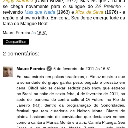
Ziggy Stardu
s
t
(David Bowie, 1972). Mas eis que a banda
se chega novamente para o suingue do
Zé Pretinho
-
revivendo
Mas que Nada
(1963) e
Xica da Silva
(1976) - e
repõe o show no trilho. Em cena, Seu Jorge emerge forte da
lama do Mangue Beat.
Mauro Ferreira
às
16:51
Compartilhar
2 comentários:
Mauro Ferreira
5 de fevereiro de 2011 às 16:51
Em sua estreia em palcos brasileiros, o Almaz mostrou que
a sonoridade do grupo ganha peso, pegada e pressão em
cena. Difícil não se deixar seduzir pelo show que estreou
no Brasil na noite de sexta-feira, 4 de fevereiro de 2011, na
sede de Ipanema do centro cultural Oi Futuro, no Rio de
Janeiro (RJ), dentro da programação do Sonoridades,
festival que tem curadoria de Nelson Motta. Diante de
plateia basicamente de convidados que destacava nomes
como a cantora Marisa Monte e a atriz Camila Pitanga, Seu
Jorge e os músicos da Nação Zumbi - Lúcio Maia