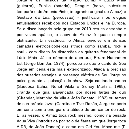
(guitarra), Pupillo (bateria), Dengue (baixo, substituto
temporário de Antonio Pinto, integrante original do Almaz) e
Gustavo da Lua (percussão) - justificaram os elogios
entusiásticos recebidos nos Estados Unidos e na Europa.
Se o disco lançado pelo grupo em 2010 resulta estranho e
por vezes apático, o show do Almaz é quase sempre
eletrizante. Em essência, o Almaz envolve em densas
camadas eletropsicodélicas ritmos como samba, rock e
soul - com direito às distorções da guitarra fenomenal de
Lúcio Maia. Já no número de abertura, Errare Humanum
Est (Jorge Ben Jor, 1974), percebe-se que o canto de Seu
Jorge em cena está mais exteriorizado. Aliada à precisão
dos ousados arranjos, a presença elétrica de Seu Jorge no
palco garante a pulsação do show. Seja cantando samba
(Saudosa Bahia, Noriel Vilela e Sidney Martins, 1968),
ciranda que gira alavancada por doses fartas de dub
(Cirandar, Martinho da Vila e João Donato, 1982) ou temas
de sua própria lavra (Carolina e Tive Razão, Jorge se porta
em cena com a energia e a atitude de um cantor de rock.
E, às vezes, o Almaz toca rock mesmo, como na pesada
Água Viva (introduzida por solo de flauta em que Jorge toca
A Rã, de João Donato) e como em Girl You Move me (F.