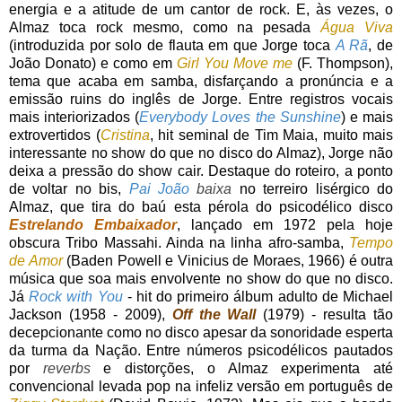
energia e a atitude de um cantor de rock. E, às vezes, o
Almaz toca rock mesmo, como na pesada
Água Viva
(introduzida por solo de flauta em que Jorge toca
A Rã
, de
João Donato) e como em
Girl You Move me
(F. Thompson),
tema que acaba em samba, disfarçando a pronúncia e a
emissão ruins do inglês de Jorge. Entre registros vocais
mais interiorizados (
Everybody Loves the Sunshine
) e mais
extrovertidos (
Cristina
, hit seminal de Tim Maia, muito mais
interessante no show do que no disco do Almaz), Jorge não
deixa a pressão do show cair. Destaque do roteiro, a ponto
de voltar no bis,
Pai João
baixa
no terreiro lisérgico do
Almaz, que tira do baú esta pérola do psicodélico disco
Estrelando Embaixador
, lançado em 1972 pela hoje
obscura Tribo Massahi. Ainda na linha afro-samba,
Tempo
de Amor
(Baden Powell e Vinicius de Moraes, 1966) é outra
música que soa mais envolvente no show do que no disco.
Já
Rock with You
- hit do primeiro álbum adulto de Michael
Jackson (1958 - 2009),
Off the Wall
(1979) - resulta tão
decepcionante como no disco apesar da sonoridade esperta
da turma da Nação. Entre números psicodélicos pautados
por
reverbs
e distorções, o Almaz experimenta até
convencional levada pop na infeliz versão em português de