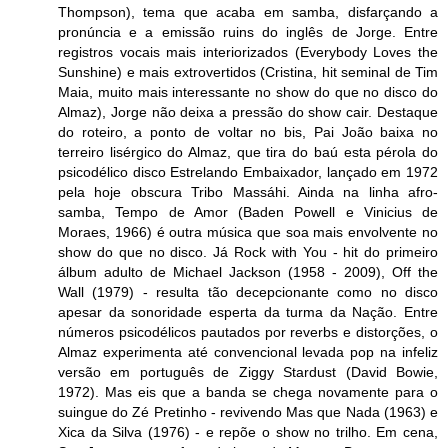
Thompson), tema que acaba em samba, disfarçando a
pronúncia e a emissão ruins do inglês de Jorge. Entre
registros vocais mais interiorizados (Everybody Loves the
Sunshine) e mais extrovertidos (Cristina, hit seminal de Tim
Maia, muito mais interessante no show do que no disco do
Almaz), Jorge não deixa a pressão do show cair. Destaque
do roteiro, a ponto de voltar no bis, Pai João baixa no
terreiro lisérgico do Almaz, que tira do baú esta pérola do
psicodélico disco Estrelando Embaixador, lançado em 1972
pela hoje obscura Tribo Massáhi. Ainda na linha afro-
samba, Tempo de Amor (Baden Powell e Vinicius de
Moraes, 1966) é outra música que soa mais envolvente no
show do que no disco. Já Rock with You - hit do primeiro
álbum adulto de Michael Jackson (1958 - 2009), Off the
Wall (1979) - resulta tão decepcionante como no disco
apesar da sonoridade esperta da turma da Nação. Entre
números psicodélicos pautados por reverbs e distorções, o
Almaz experimenta até convencional levada pop na infeliz
versão em português de Ziggy Stardust (David Bowie,
1972). Mas eis que a banda se chega novamente para o
suingue do Zé Pretinho - revivendo Mas que Nada (1963) e
Xica da Silva (1976) - e repõe o show no trilho. Em cena,