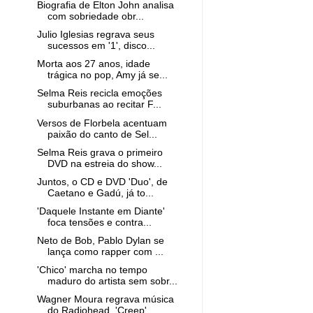
Biografia de Elton John analisa
com sobriedade obr...
Julio Iglesias regrava seus
sucessos em '1', disco...
Morta aos 27 anos, idade
trágica no pop, Amy já se...
Selma Reis recicla emoções
suburbanas ao recitar F...
Versos de Florbela acentuam
paixão do canto de Sel...
Selma Reis grava o primeiro
DVD na estreia do show...
Juntos, o CD e DVD 'Duo', de
Caetano e Gadú, já to...
'Daquele Instante em Diante'
foca tensões e contra...
Neto de Bob, Pablo Dylan se
lança como rapper com ...
'Chico' marcha no tempo
maduro do artista sem sobr...
Wagner Moura regrava música
do Radiohead, 'Creep',...