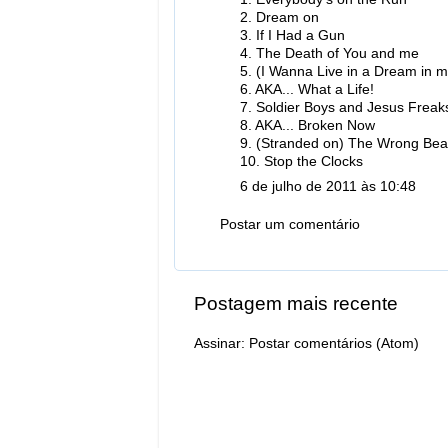
2. Dream on
3. If I Had a Gun
4. The Death of You and me
5. (I Wanna Live in a Dream in 
6. AKA... What a Life!
7. Soldier Boys and Jesus Freak
8. AKA... Broken Now
9. (Stranded on) The Wrong Be
10. Stop the Clocks
6 de julho de 2011 às 10:48
Postar um comentário
Postagem mais recente
Assinar:
Postar comentários (Atom)