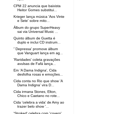
CPM 22 anuncia que baixista
Heitor Gomes substitui...
Krieger lança música 'Aos Vinte
e Sete' sobre mito...
Álbum do grupo SuperHeavy
sai via Universal Music ...
Quinto álbum de Guetta é
duplo e inclui CD instrum...
'´Depressa' promove álbum
que Vanguart lança em ag...
'Raridades' coleta gravações
avulsas de Fafá lança...
Em 'A Dama Indigna', Cida
desfolha rosas e emoções...
Cida conta no Rio que show 'A
Dama Indigna' vira D...
Cida irmana Stones, Elton,
Chico e Caetano no rote...
Cida 'celebra a vida' de Amy ao
trazer belo show '...
'Stroked' celebra com 'covers'