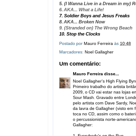
5. (I Wanna Live in a Dream in my) 
6. AKA... What a Life!
7. Soldier Boys and Jesus Freaks
8. AKA... Broken Now
9. (Stranded on) The Wrong Beach
10. Stop the Clocks
Postado por
Mauro Ferreira
às
10:48
Marcadores:
Noel Gallagher
Um comentário:
Mauro Ferreira
disse...
Noel Gallagher's High Flying Byr
Primeiro trabalho do artista bri
2009, o CD vai estar nas lojas 
Sour Mash. Gravado entre Londre
pelo artista com Dave Sardy, Noe
da lavra de Gallagher (visto em 
toca no CD, assim como o bater
o percussionista norte-american
Gallagher:
1. Everybody's on the Run