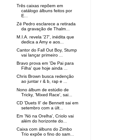
Três caixas repõem em
catálogo álbuns feitos por
E...
Zé Pedro esclarece a retirada
da gravação de Thalm...
M.I.A. revela '27', inédita que
dedica a Amy e aos...
Cantor do Fall Out Boy, Stump
vai lançar primeiro ...
Bravo prova em 'De Pai para
Filha' que hoje ainda ...
Chris Brown busca redenção
ao juntar r & b, rap e ...
Nono álbum de estúdio de
Tricky, 'Mixed Race', sai...
CD 'Duets II' de Bennett sai em
setembro com a últ...
Em 'Nó na Orelha', Criolo vai
além do horizonte do...
Caixa com álbuns do Zimbo
Trio expõe o fino do sam...