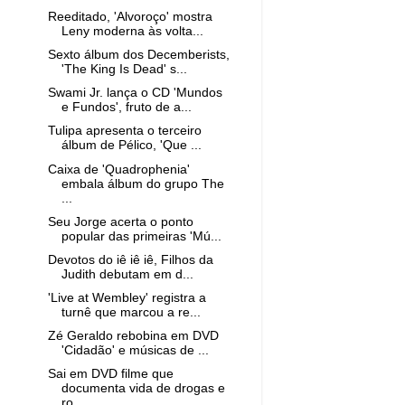
Reeditado, 'Alvoroço' mostra
Leny moderna às volta...
Sexto álbum dos Decemberists,
'The King Is Dead' s...
Swami Jr. lança o CD 'Mundos
e Fundos', fruto de a...
Tulipa apresenta o terceiro
álbum de Pélico, 'Que ...
Caixa de 'Quadrophenia'
embala álbum do grupo The
...
Seu Jorge acerta o ponto
popular das primeiras 'Mú...
Devotos do iê iê iê, Filhos da
Judith debutam em d...
'Live at Wembley' registra a
turnê que marcou a re...
Zé Geraldo rebobina em DVD
'Cidadão' e músicas de ...
Sai em DVD filme que
documenta vida de drogas e
ro...