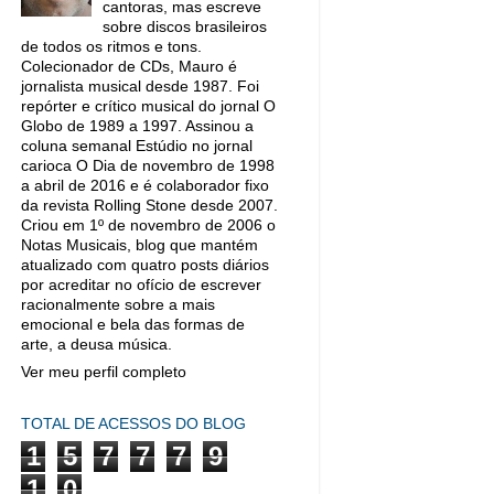
cantoras, mas escreve
sobre discos brasileiros
de todos os ritmos e tons.
Colecionador de CDs, Mauro é
jornalista musical desde 1987. Foi
repórter e crítico musical do jornal O
Globo de 1989 a 1997. Assinou a
coluna semanal Estúdio no jornal
carioca O Dia de novembro de 1998
a abril de 2016 e é colaborador fixo
da revista Rolling Stone desde 2007.
Criou em 1º de novembro de 2006 o
Notas Musicais, blog que mantém
atualizado com quatro posts diários
por acreditar no ofício de escrever
racionalmente sobre a mais
emocional e bela das formas de
arte, a deusa música.
Ver meu perfil completo
TOTAL DE ACESSOS DO BLOG
1
5
7
7
7
9
1
0