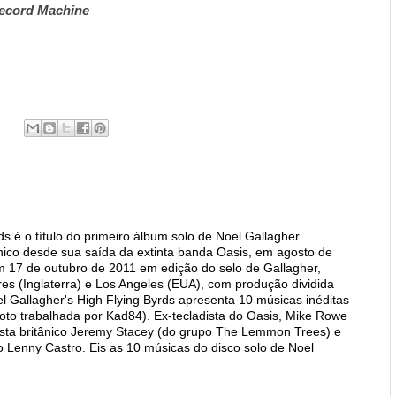
Record Machine
ds é o título do primeiro álbum solo de Noel Gallagher.
tânico desde sua saída da extinta banda Oasis, em agosto de
em 17 de outubro de 2011 em edição do selo de Gallagher,
s (Inglaterra) e Los Angeles (EUA), com produção dividida
l Gallagher's High Flying Byrds apresenta 10 músicas inéditas
foto trabalhada por Kad84). Ex-tecladista do Oasis, Mike Rowe
ista britânico Jeremy Stacey (do grupo The Lemmon Trees) e
o Lenny Castro. Eis as 10 músicas do disco solo de Noel