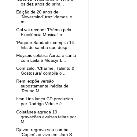
os dez anos do prim...
Edição de 20 anos de
'Nevermind' traz 'demos' e
mi...
Gal vai receber 'Prêmio pela
Excelência Musical' n...
'Pagode Saudade' compila 14
hits do samba que desp...
Moyseis celebra Áurea e canta
com Leila e Moacyr L...
Com zelo, 'Charme, Talento &
Gostosura' compila o ...
Remi expõe versão
supostamente inédita de
'Round M...
Ivan Lins lança CD produzido
por Rodrigo Vidal e é...
Coletânea agrega 19
gravações avulsas feitas por
M...
Djavan regrava seu samba
'Capim' ao vivo em 'Jam S...