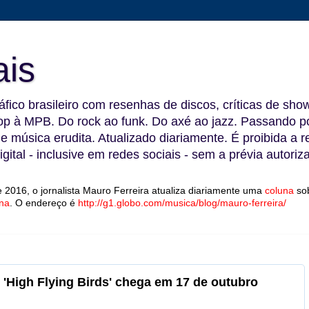
ais
fico brasileiro com resenhas de discos, críticas de show
 à MPB. Do rock ao funk. Do axé ao jazz. Passando por
 e música erudita. Atualizado diariamente. É proibida a 
gital - inclusive em redes sociais - sem a prévia autoriz
 2016, o jornalista Mauro Ferreira atualiza diariamente uma
coluna
so
na
.
O endereço é
http://g1.globo.com/musica/blog/mauro-ferreira/
 'High Flying Birds' chega em 17 de outubro