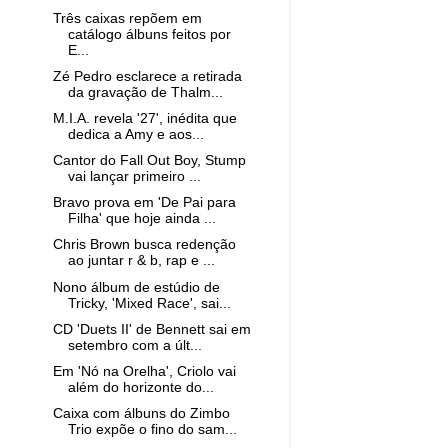
Três caixas repõem em
catálogo álbuns feitos por
E...
Zé Pedro esclarece a retirada
da gravação de Thalm...
M.I.A. revela '27', inédita que
dedica a Amy e aos...
Cantor do Fall Out Boy, Stump
vai lançar primeiro ...
Bravo prova em 'De Pai para
Filha' que hoje ainda ...
Chris Brown busca redenção
ao juntar r & b, rap e ...
Nono álbum de estúdio de
Tricky, 'Mixed Race', sai...
CD 'Duets II' de Bennett sai em
setembro com a últ...
Em 'Nó na Orelha', Criolo vai
além do horizonte do...
Caixa com álbuns do Zimbo
Trio expõe o fino do sam...