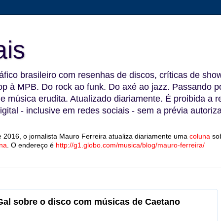
ais
fico brasileiro com resenhas de discos, críticas de show
 à MPB. Do rock ao funk. Do axé ao jazz. Passando por
 e música erudita. Atualizado diariamente. É proibida a 
gital - inclusive em redes sociais - sem a prévia autoriz
 2016, o jornalista Mauro Ferreira atualiza diariamente uma
coluna
so
na
.
O endereço é
http://g1.globo.com/musica/blog/mauro-ferreira/
z Gal sobre o disco com músicas de Caetano