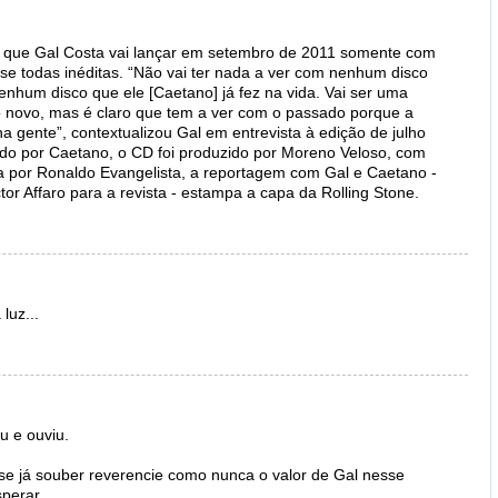
co que Gal Costa vai lançar em setembro de 2011 somente com
e todas inéditas. “Não vai ter nada a ver com nenhum disco
enhum disco que ele [Caetano] já fez na vida. Vai ser uma
do novo, mas é claro que tem a ver com o passado porque a
a gente”, contextualizou Gal em entrevista à edição de julho
zado por Caetano, o CD foi produzido por Moreno Veloso, com
a por Ronaldo Evangelista, a reportagem com Gal e Caetano -
ictor Affaro para a revista - estampa a capa da Rolling Stone.
luz...
iu e ouviu.
se já souber reverencie como nunca o valor de Gal nesse
perar.