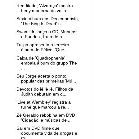
Reeditado, 'Alvoroço' mostra
Leny moderna às volta...
Sexto álbum dos Decemberists,
'The King Is Dead' s...
Swami Jr. lança o CD 'Mundos
e Fundos', fruto de a...
Tulipa apresenta o terceiro
álbum de Pélico, 'Que ...
Caixa de 'Quadrophenia'
embala álbum do grupo The
...
Seu Jorge acerta o ponto
popular das primeiras 'Mú...
Devotos do iê iê iê, Filhos da
Judith debutam em d...
'Live at Wembley' registra a
turnê que marcou a re...
Zé Geraldo rebobina em DVD
'Cidadão' e músicas de ...
Sai em DVD filme que
documenta vida de drogas e
ro...