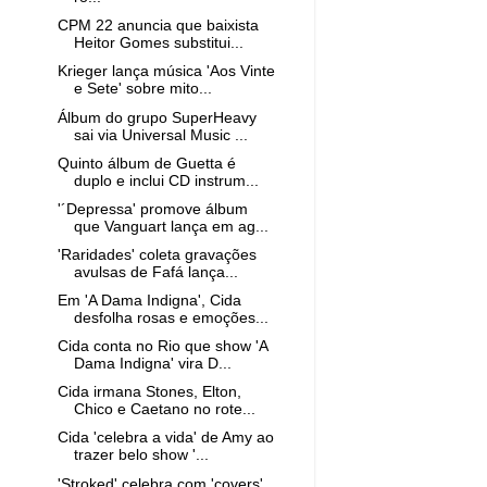
CPM 22 anuncia que baixista
Heitor Gomes substitui...
Krieger lança música 'Aos Vinte
e Sete' sobre mito...
Álbum do grupo SuperHeavy
sai via Universal Music ...
Quinto álbum de Guetta é
duplo e inclui CD instrum...
'´Depressa' promove álbum
que Vanguart lança em ag...
'Raridades' coleta gravações
avulsas de Fafá lança...
Em 'A Dama Indigna', Cida
desfolha rosas e emoções...
Cida conta no Rio que show 'A
Dama Indigna' vira D...
Cida irmana Stones, Elton,
Chico e Caetano no rote...
Cida 'celebra a vida' de Amy ao
trazer belo show '...
'Stroked' celebra com 'covers'