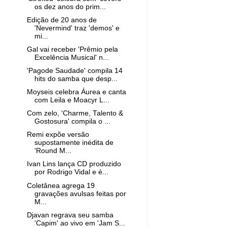
os dez anos do prim...
Edição de 20 anos de
'Nevermind' traz 'demos' e
mi...
Gal vai receber 'Prêmio pela
Excelência Musical' n...
'Pagode Saudade' compila 14
hits do samba que desp...
Moyseis celebra Áurea e canta
com Leila e Moacyr L...
Com zelo, 'Charme, Talento &
Gostosura' compila o ...
Remi expõe versão
supostamente inédita de
'Round M...
Ivan Lins lança CD produzido
por Rodrigo Vidal e é...
Coletânea agrega 19
gravações avulsas feitas por
M...
Djavan regrava seu samba
'Capim' ao vivo em 'Jam S...