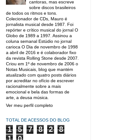
cantoras, mas escreve
sobre discos brasileiros
de todos os ritmos e tons.
Colecionador de CDs, Mauro é
jornalista musical desde 1987. Foi
repórter e crítico musical do jornal O
Globo de 1989 a 1997. Assinou a
coluna semanal Estúdio no jornal
carioca O Dia de novembro de 1998
a abril de 2016 e é colaborador fixo
da revista Rolling Stone desde 2007.
Criou em 1º de novembro de 2006 o
Notas Musicais, blog que mantém
atualizado com quatro posts diários
por acreditar no ofício de escrever
racionalmente sobre a mais
emocional e bela das formas de
arte, a deusa música.
Ver meu perfil completo
TOTAL DE ACESSOS DO BLOG
1
5
7
8
2
8
1
0