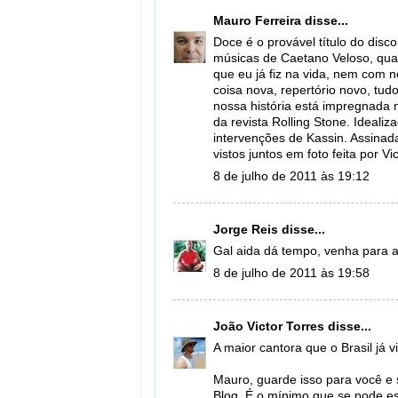
Mauro Ferreira
disse...
Doce é o provável título do dis
músicas de Caetano Veloso, quas
que eu já fiz na vida, nem com n
coisa nova, repertório novo, tu
nossa história está impregnada n
da revista Rolling Stone. Ideali
intervenções de Kassin. Assinad
vistos juntos em foto feita por V
8 de julho de 2011 às 19:12
Jorge Reis
disse...
Gal aida dá tempo, venha para a 
8 de julho de 2011 às 19:58
João Victor Torres
disse...
A maior cantora que o Brasil já v
Mauro, guarde isso para você e 
Blog. É o mínimo que se pode es