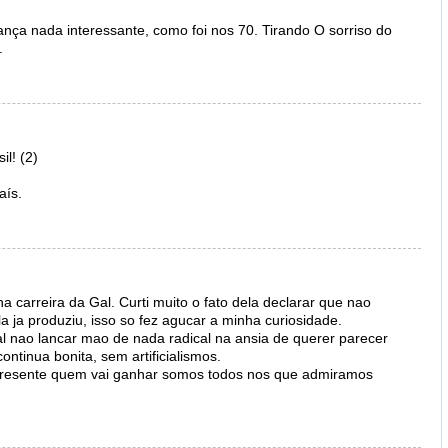
nça nada interessante, como foi nos 70. Tirando O sorriso do
.
l! (2)
aís.
 carreira da Gal. Curti muito o fato dela declarar que nao
 ja produziu, isso so fez agucar a minha curiosidade.
nao lancar mao de nada radical na ansia de querer parecer
ontinua bonita, sem artificialismos.
 presente quem vai ganhar somos todos nos que admiramos