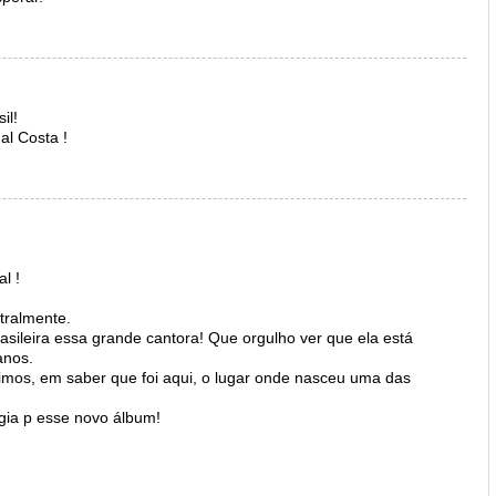
il!
al Costa !
l !
tralmente.
asileira essa grande cantora! Que orgulho ver que ela está
anos.
timos, em saber que foi aqui, o lugar onde nasceu uma das
rgia p esse novo álbum!