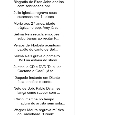
Biografia de Elton John analisa
com sobriedade obr...
Julio Iglesias regrava seus
sucessos em '1', disco...
Morta aos 27 anos, idade
trágica no pop, Amy já se...
Selma Reis recicla emoções
suburbanas ao recitar F...
Versos de Florbela acentuam
paixão do canto de Sel...
Selma Reis grava o primeiro
DVD na estreia do show...
Juntos, o CD e DVD 'Duo', de
Caetano e Gadú, já to...
'Daquele Instante em Diante'
foca tensões e contra...
Neto de Bob, Pablo Dylan se
lança como rapper com ...
'Chico' marcha no tempo
maduro do artista sem sobr...
Wagner Moura regrava música
do Radiohead, 'Creep',...