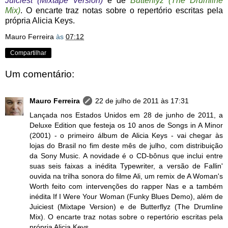
Juiciest (Mixtape Version)
e de
Butterflyz (The Drumline
Mix)
. O encarte traz notas sobre o repertório escritas pela
própria Alicia Keys.
Mauro Ferreira
às
07:12
Compartilhar
Um comentário:
Mauro Ferreira
22 de julho de 2011 às 17:31
Lançada nos Estados Unidos em 28 de junho de 2011, a
Deluxe Edition que festeja os 10 anos de Songs in A Minor
(2001) - o primeiro álbum de Alicia Keys - vai chegar às
lojas do Brasil no fim deste mês de julho, com distribuição
da Sony Music. A novidade é o CD-bônus que inclui entre
suas seis faixas a inédita Typewriter, a versão de Fallin'
ouvida na trilha sonora do filme Ali, um remix de A Woman's
Worth feito com intervenções do rapper Nas e a também
inédita If I Were Your Woman (Funky Blues Demo), além de
Juiciest (Mixtape Version) e de Butterflyz (The Drumline
Mix). O encarte traz notas sobre o repertório escritas pela
própria Alicia Keys.