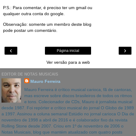
P.S.: Para comentar, é preciso ter um gmail ou
qualquer outra conta do google.
Observação: somente um membro deste blog
pode postar um comentário.
‹
›
Página inicial
Ver versão para a web
EDITOR DE NOTAS MUSICAIS
Mauro Ferreira
Mauro Ferreira é crítico musical carioca, fã de cantoras,
mas escreve sobre discos brasileiros de todos os ritmos
e tons. Colecionador de CDs, Mauro é jornalista musical
desde 1987. Foi repórter e crítico musical do jornal O Globo de 1989
a 1997. Assinou a coluna semanal Estúdio no jornal carioca O Dia de
novembro de 1998 a abril de 2016 e é colaborador fixo da revista
Rolling Stone desde 2007. Criou em 1º de novembro de 2006 o
Notas Musicais, blog que mantém atualizado com quatro posts