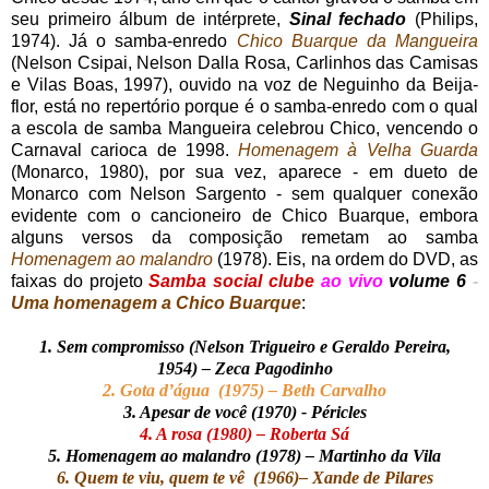
seu primeiro álbum de intérprete,
Sinal fechado
(Philips,
1974). Já o samba-enredo
Chico Buarque da Mangueira
(Nelson Csipai, Nelson Dalla Rosa, Carlinhos das Camisas
e Vilas Boas, 1997), ouvido na voz de Neguinho da Beija-
flor, está no repertório porque é o samba-enredo com o qual
a escola de samba Mangueira celebrou Chico, vencendo o
Carnaval carioca de 1998.
Homenagem à Velha Guarda
(Monarco, 1980), por sua vez,
aparece - em dueto de
Monarco com Nelson Sargento - sem qualquer conexão
evidente com o cancioneiro de Chico Buarque, embora
alguns versos da composição remetam ao samba
Homenagem ao malandro
(1978). Eis, na ordem do DVD, as
faixas do projeto
Samba social clube
ao vivo
volume 6
-
Uma homenagem a Chico Buarque
:
1. Sem compromisso (Nelson Trigueiro e Geraldo Pereira,
1954) – Zeca Pagodinho
2. Gota d’água (1975) – Beth Carvalho
3. Apesar de você (1970) - Péricles
4. A rosa (1980) – Roberta Sá
5. Homenagem ao malandro (1978) – Martinho da Vila
6. Quem te viu, quem te vê (1966)– Xande de Pilares