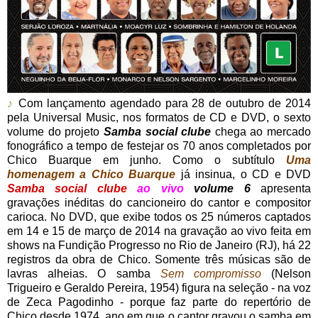
♪
Com lançamento agendado para 28 de outubro de 2014
pela Universal Music, nos formatos de CD e DVD, o sexto
volume do projeto
Samba social clube
chega ao mercado
fonográfico a tempo de festejar os 70 anos completados por
Chico Buarque em junho. Como o subtítulo
Uma
homenagem a Chico Buarque
já insinua, o CD e DVD
Samba social clube
ao vivo
volume 6
apresenta
gravações inéditas do cancioneiro do cantor e compositor
carioca. No DVD, que exibe todos os 25 números captados
em 14 e 15 de março de 2014 na gravação ao vivo feita em
shows na Fundição Progresso no Rio de Janeiro (RJ), há 22
registros da obra de Chico. Somente três músicas são de
lavras alheias. O samba
Sem compromisso
(Nelson
Trigueiro e Geraldo Pereira, 1954) figura na seleção - na voz
de Zeca Pagodinho - porque faz parte do repertório de
Chico desde 1974, ano em que o cantor gravou o samba em