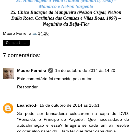
24. Homenagem à Velha Guarda (Monarco, 1980) –
Monarco e Nelson Sargento
25. Chico Buarque da Mangueira (Nelson Csipai, Nelson
Dalla Rosa, Carlinhos das Camisas e Vilas Boas, 1997) –
Neguinho da Beija-Flor
Mauro Ferreira
às
14:20
Compartilhar
7 comentários:
Mauro Ferreira
15 de outubro de 2014 às 14:20
Este comentário foi removido pelo autor.
Responder
Leandro.F
15 de outubro de 2014 às 15:51
Só pode ser brincadeira colocarem na capa do DVD:
"Reinaldo, o Príncipe do Pagode". Que necessidade de
autoafirmação é essa? Imagina se cada um ali resolve
colocar algo parecido... Iam ter que fazer capa dupla.