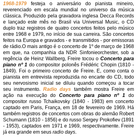
1968-1979
festeja o aniversário do pianista mineiro,
reverenciado em escala mundial no universo da música
clássica. Produzido pela gravadora inglesa Decca Records
e lançado este mês no Brasil via Universal Music, o CD
duplo traz registros de quatro concertos feitos pelo músico
entre 1968 e 1979, no início de sua carreira. São concertos
feitos na Europa e gravados - e transmitidos - por emissoras
de rádio.O mais antigo é o concerto de 1º de março de 1968
em que, na companhia da NDR Sinfonieorchester, sob a
regência de Heinz Wallberg, Freire tocou o
Concerto para
piano nº 1
do compositor polonês Frédéric Chopin (1810 -
1849). Foi o primeiro concerto de Freire. E, como conta o
pianista em entrevista reproduzida no encarte do CD, todo
seu nervosismo inicial se diluiu quando começou a tocar
seu instrumento.
Radio days
também mostra Freire em
ação na execução do
Concerto para piano nº 1
do
compositor russo Tchaikovsky (1840 - 1983) em concerto
captado em Paris, França, em 18 de fevereiro de 1969. Há
também registros de concertos com obras do alemão Robert
Schumann (1810 - 1856) e do russo Sergey Prokofiev (1891
- 1953), captados em 1971 e 1969, respectivamente. Freire
já era grande em seus
radio days
.