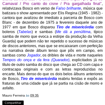
Carnaval / Pro canto do cisne / Pra gargalhada final"
,
relativizava Bosco em verso de
Falso brilhante
, música que
batizara o show apresentado por Elis Regina (1945 - 1982) -
cantora que avalizou de imediato a parceria de Bosco com
Blanc - de dezembro de 1975 a fevereiro daquele ano de
1977 em que Bosco disparou
Tiro de misericórdia
com
boleros (
Tabelas
) e sambas (
Me dá a penúltima
, típico
samba de morro que evoca a estirpe da produção da Velha
Guarda) que podem não ter repetido o sucesso de músicas
de discos anteriores, mas que se encaixaram com perfeição
na narrativa deste álbum tenso que pôs em campo, em
sambas como
Jogador
, os dribles de vida e morte naqueles
Tempos do onça e da fera (Quarador)
, explicitados já no
título de outro samba do disco que chega ao CD com capa e
contracapa originais e com as letras reproduzidas no
encarte. Mais denso do que os dois belos álbuns anteriores
de Bosco,
Tiro de misericórdia
reabriu feridas e expôs as
fraturas de uma cidade que já se partia na cisão de morro e
asfalto.
Mauro Ferreira
às
09:35
Compartilhar