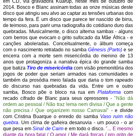
em CD, via gravadora Kuarup, neste mês de outubro de
2014. Bosco e Blanc assinam todas as onze músicas deste
disco que atingiu seu alvo ao captar as tensões urbanas dos
tempo da fera. É um disco que parece ter nascido de birra,
de teimoso, para parir uma radiografia do cotidiano duro das
quebradas. Musicalmente, o disco alterna sambas - alguns
com berros que evocam o grito sufocado da Mãe África - e
canções aboleradas. Conceitualmente, o álbum começa
com o nascimento retratado no samba
Gênesis (Parto)
e se
encerra com a morte sem misericórdia do menino de 13
anos que protagoniza a narrativa épica do grande samba
que batiza
Tiro de misericórdia
com visão premonitória dos
jogos de poder que seriam armados nas comunidades e
também da prosódia meio falada que daria o tom
rapeado
do discurso nas quebradas da vida. Entre um e outro
samba, Bosco põe o bloco na rua em
Plataforma
com
recado cifrado de Blanc para seus opressores -
"Não dá
ordem ao pessoal / Não traz lema nem divisa / Que a gente
não precisa / Que organizem nosso Carnaval"
- e divide
com Cristina Buarque o enredo do samba
Vaso ruim não
quebra
. Um clima de gafieira desanuvia - um pouco - o ar
que pesa em
Sinal de Caim
e em todo o disco.
"... E mesmo
diante da hora fatal / O amor / Me dará forças / pro grito de