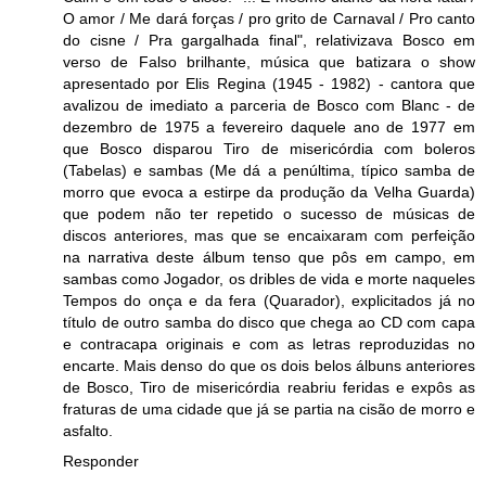
O amor / Me dará forças / pro grito de Carnaval / Pro canto
do cisne / Pra gargalhada final", relativizava Bosco em
verso de Falso brilhante, música que batizara o show
apresentado por Elis Regina (1945 - 1982) - cantora que
avalizou de imediato a parceria de Bosco com Blanc - de
dezembro de 1975 a fevereiro daquele ano de 1977 em
que Bosco disparou Tiro de misericórdia com boleros
(Tabelas) e sambas (Me dá a penúltima, típico samba de
morro que evoca a estirpe da produção da Velha Guarda)
que podem não ter repetido o sucesso de músicas de
discos anteriores, mas que se encaixaram com perfeição
na narrativa deste álbum tenso que pôs em campo, em
sambas como Jogador, os dribles de vida e morte naqueles
Tempos do onça e da fera (Quarador), explicitados já no
título de outro samba do disco que chega ao CD com capa
e contracapa originais e com as letras reproduzidas no
encarte. Mais denso do que os dois belos álbuns anteriores
de Bosco, Tiro de misericórdia reabriu feridas e expôs as
fraturas de uma cidade que já se partia na cisão de morro e
asfalto.
Responder