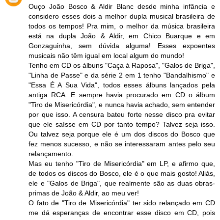
Ouço João Bosco & Aldir Blanc desde minha infância e
considero esses dois a melhor dupla musical brasileira de
todos os tempos! Pra mim, o melhor da música brasileira
está na dupla João & Aldir, em Chico Buarque e em
Gonzaguinha, sem dúvida alguma! Esses expoentes
musicais não têm igual em local algum do mundo!
Tenho em CD os álbuns "Caça à Raposa", "Galos de Briga",
"Linha de Passe" e da série 2 em 1 tenho "Bandalhismo" e
"Essa É A Sua Vida", todos esses álbuns lançados pela
antiga RCA. E sempre havia procurado em CD o álbum
"Tiro de Misericórdia", e nunca havia achado, sem entender
por que isso. A censura bateu forte nesse disco pra evitar
que ele saísse em CD por tanto tempo? Talvez seja isso.
Ou talvez seja porque ele é um dos discos do Bosco que
fez menos sucesso, e não se interessaram antes pelo seu
relançamento.
Mas eu tenho "Tiro de Misericórdia" em LP, e afirmo que,
de todos os discos do Bosco, ele é o que mais gosto! Aliás,
ele e "Galos de Briga", que realmente são as duas obras-
primas de João & Aldir, ao meu ver!
O fato de "Tiro de Misericórdia" ter sido relançado em CD
me dá esperanças de encontrar esse disco em CD, pois