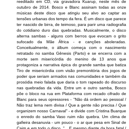
reeditado em CD, via gravadora Kuarup, neste mês de
outubro de 2014. Bosco e Blanc assinam todas as onze
músicas deste disco que atingiu seu alvo ao captar as
tensões urbanas dos tempo da fera. É um disco que parece
ter nascido de birra, de teimoso, para parir uma radiografia
do cotidiano duro das quebradas. Musicalmente, o disco
alterna sambas - alguns com berros que evocam o grito
sufocado da Mãe África - e canções aboleradas.
Conceitualmente, o álbum começa com o nascimento
retratado no samba Gênesis (Parto) e se encerra com a
morte sem misericórdia do menino de 13 anos que
protagoniza a narrativa épica do grande samba que batiza
Tiro de misericórdia com visão premonitória dos jogos de
poder que seriam armados nas comunidades e também da
prosódia meio falada que daria o tom rapeado do discurso
nas quebradas da vida. Entre um e outro samba, Bosco
põe o bloco na rua em Plataforma com recado cifrado de
Blanc para seus opressores - "Não dá ordem ao pessoal /
Não traz lema nem divisa / Que a gente não precisa / Que
organizem nosso Carnaval" - e divide com Cristina Buarque
o enredo do samba Vaso ruim não quebra. Um clima de
gafieira desanuvia - um pouco - o ar que pesa em Sinal de
Caim e em todo o disco. "... E mesmo diante da hora fatal /