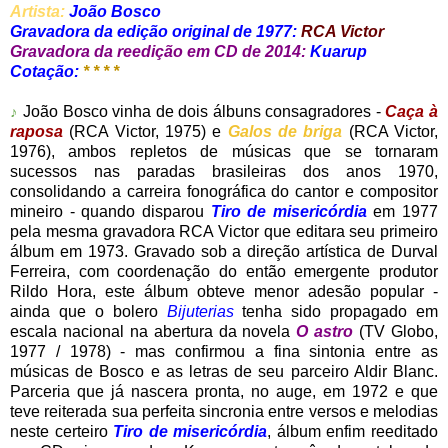
Artista:
João Bosco
Gravadora da edição original de 1977:
RCA Victor
Gravadora da reedição em CD de 2014:
Kuarup
Cotação:
* * * *
♪
João Bosco vinha de dois álbuns consagradores -
Caça à
raposa
(RCA Victor, 1975) e
Galos de briga
(RCA Victor,
1976), ambos repletos de músicas que se tornaram
sucessos nas paradas brasileiras dos anos 1970,
consolidando a carreira fonográfica do cantor e compositor
mineiro - quando disparou
Tiro de misericórdia
em 1977
pela mesma gravadora RCA Victor que editara seu primeiro
álbum em 1973. Gravado sob a direção artística de Durval
Ferreira, com coordenação do então emergente produtor
Rildo Hora, este álbum obteve menor adesão popular -
ainda que o bolero
Bijuterias
tenha sido propagado em
escala nacional na abertura da novela
O astro
(TV Globo,
1977 / 1978) - mas confirmou a fina sintonia entre as
músicas de Bosco e as letras de seu parceiro Aldir Blanc.
Parceria que já nascera pronta, no auge, em 1972 e que
teve reiterada sua perfeita sincronia entre versos e melodias
neste certeiro
Tiro de misericórdia
, álbum enfim reeditado