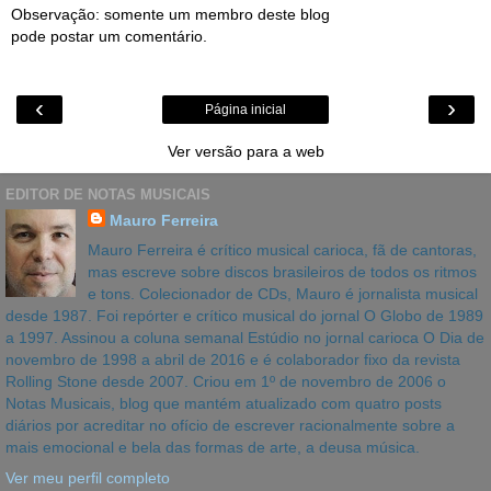
Observação: somente um membro deste blog
pode postar um comentário.
‹
›
Página inicial
Ver versão para a web
EDITOR DE NOTAS MUSICAIS
Mauro Ferreira
Mauro Ferreira é crítico musical carioca, fã de cantoras,
mas escreve sobre discos brasileiros de todos os ritmos
e tons. Colecionador de CDs, Mauro é jornalista musical
desde 1987. Foi repórter e crítico musical do jornal O Globo de 1989
a 1997. Assinou a coluna semanal Estúdio no jornal carioca O Dia de
novembro de 1998 a abril de 2016 e é colaborador fixo da revista
Rolling Stone desde 2007. Criou em 1º de novembro de 2006 o
Notas Musicais, blog que mantém atualizado com quatro posts
diários por acreditar no ofício de escrever racionalmente sobre a
mais emocional e bela das formas de arte, a deusa música.
Ver meu perfil completo