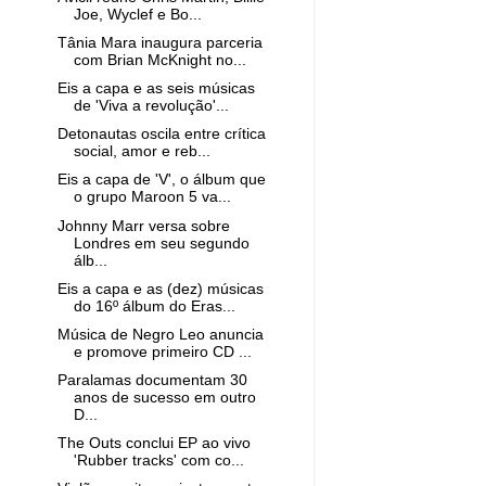
Joe, Wyclef e Bo...
Tânia Mara inaugura parceria
com Brian McKnight no...
Eis a capa e as seis músicas
de 'Viva a revolução'...
Detonautas oscila entre crítica
social, amor e reb...
Eis a capa de 'V', o álbum que
o grupo Maroon 5 va...
Johnny Marr versa sobre
Londres em seu segundo
álb...
Eis a capa e as (dez) músicas
do 16º álbum do Eras...
Música de Negro Leo anuncia
e promove primeiro CD ...
Paralamas documentam 30
anos de sucesso em outro
D...
The Outs conclui EP ao vivo
'Rubber tracks' com co...