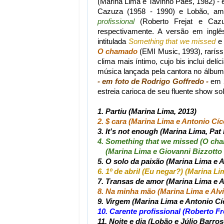
(Marina Lima e Tavinho Paes, 1982) - 
Cazuza (1958 - 1990) e Lobão, am
profissional
(Roberto Frejat e Caz
respectivamente. A versão em ingl
intitulada
Something that we missed
e 
O chamado
(EMI Music, 1993), raríss
clima mais íntimo, cujo bis inclui del
música lançada pela cantora no álbu
- em foto de Rodrigo Goffredo -
em 2
estreia carioca de seu fluente show so
1. Partiu (Marina Lima, 2013)
2. $ cara (Marina Lima e Antonio Cíc
3. It's not enough (Marina Lima, Pa
4. Something that we missed (O ch
(Marina Lima e Giovanni Bizzotto
5. O solo da paixão (Marina Lima e 
6. 1º de abril (Eu negar?) (Marina Li
7. Transas de amor (Marina Lima e A
8. Na minha mão (Marina Lima e Alvi
9. Virgem (Marina Lima e Antonio Cí
10. Carente profissional (Roberto F
11. Noite e dia (Lobão e Júlio Barros