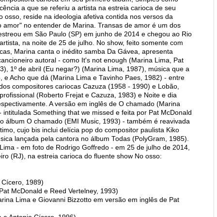
ência a que se referiu a artista na estreia carioca de seu
o osso, reside na ideologia afetiva contida nos versos da
do amor" no entender de Marina. Transas de amor é um dos
e estreou em São Paulo (SP) em junho de 2014 e chegou ao Rio
artista, na noite de 25 de julho. No show, feito somente com
nicas, Marina canta o inédito samba Da Gávea, apresenta
ncioneiro autoral - como It's not enough (Marina Lima, Pat
), 1º de abril (Eu negar?) (Marina Lima, 1987), música que a
o, e Acho que dá (Marina Lima e Tavinho Paes, 1982) - entre
s dos compositores cariocas Cazuza (1958 - 1990) e Lobão,
rofissional (Roberto Frejat e Cazuza, 1983) e Noite e dia
respectivamente. A versão em inglês de O chamado (Marina
- intitulada Something that we missed e feita por Pat McDonald
do álbum O chamado (EMI Music, 1993) - também é reavivada
imo, cujo bis inclui delícia pop do compositor paulista Kiko
sica lançada pela cantora no álbum Todas (PolyGram, 1985).
 Lima - em foto de Rodrigo Goffredo - em 25 de julho de 2014,
ro (RJ), na estreia carioca do fluente show No osso:
 Cícero, 1989)
, Pat McDonald e Reed Vertelney, 1993)
rina Lima e Giovanni Bizzotto em versão em inglês de Pat