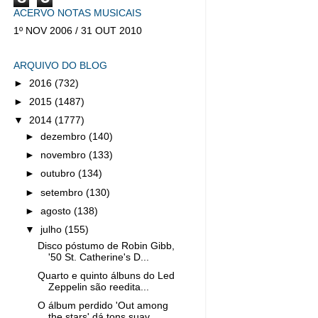
ACERVO NOTAS MUSICAIS
1º NOV 2006 / 31 OUT 2010
ARQUIVO DO BLOG
►
2016
(732)
►
2015
(1487)
▼
2014
(1777)
►
dezembro
(140)
►
novembro
(133)
►
outubro
(134)
►
setembro
(130)
►
agosto
(138)
▼
julho
(155)
Disco póstumo de Robin Gibb,
'50 St. Catherine's D...
Quarto e quinto álbuns do Led
Zeppelin são reedita...
O álbum perdido 'Out among
the stars' dá tons suav...