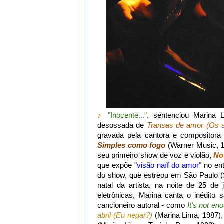
♪
"Inocente..."
, sentenciou Marina 
desossada de
Transas de amor (Os 
gravada pela cantora e compositora
Simples como fogo
(Warner Music, 19
seu primeiro show de voz e violão,
No
que expõe
"visão naïf do amor"
no ent
do show, que estreou em São Paulo (
natal da artista, na noite de 25 de
eletrônicas, Marina canta o inédit
cancioneiro autoral - como
It's not en
abril (Eu negar?)
(Marina Lima, 1987),