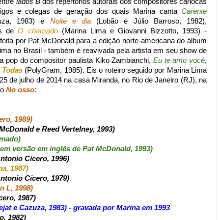
entre
lados B
dos repertórios autorais dos compositores cariocas
igos e colegas de geração dos quais Marina canta
Carente
uza, 1983) e
Noite e dia
(Lobão e Júlio Barroso, 1982),
ês de
O chamado
(Marina Lima e Giovanni Bizzotto, 1993) -
feita por Pat McDonald para a edição norte-americana do álbum
ima no Brasil - também é reavivada pela artista em seu show de
ícia pop do compositor paulista Kiko Zambianchi,
Eu te amo você
,
m
Todas
(PolyGram, 1985). Eis o roteiro seguido por Marina Lima
5 de julho de 2014 na casa Miranda, no Rio de Janeiro (RJ), na
lo
No osso
:
ero, 1989)
t McDonald e Reed Vertelney, 1993)
amado)
 em versão em inglês de Pat McDonald, 1993)
Antonio Cícero, 1996)
ma, 1987)
ntonio Cícero, 1979)
n L, 1998)
cero, 1987)
rejat e Cazuza, 1983) - gravada por Marina em 1993
o, 1982)