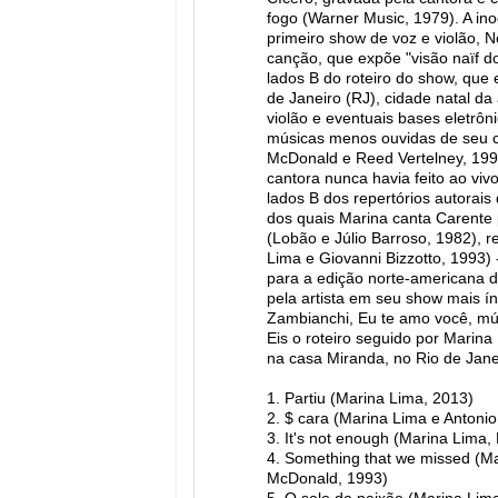
fogo (Warner Music, 1979). A inoc
primeiro show de voz e violão, N
canção, que expõe "visão naïf 
lados B do roteiro do show, qu
de Janeiro (RJ), cidade natal da 
violão e eventuais bases eletrô
músicas menos ouvidas de seu ca
McDonald e Reed Vertelney, 1993
cantora nunca havia feito ao viv
lados B dos repertórios autorai
dos quais Marina canta Carente p
(Lobão e Júlio Barroso, 1982), 
Lima e Giovanni Bizzotto, 1993) 
para a edição norte-americana 
pela artista em seu show mais ínt
Zambianchi, Eu te amo você, mú
Eis o roteiro seguido por Marina
na casa Miranda, no Rio de Janei
1. Partiu (Marina Lima, 2013)
2. $ cara (Marina Lima e Antonio
3. It's not enough (Marina Lima
4. Something that we missed (Ma
McDonald, 1993)