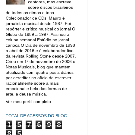
cantoras, mas escreve
sobre discos brasileiros
de todos os ritmos e tons.
Colecionador de CDs, Mauro é
jornalista musical desde 1987. Foi
repórter e crítico musical do jornal O
Globo de 1989 a 1997. Assinou a
coluna semanal Estúdio no jornal
carioca O Dia de novembro de 1998
a abril de 2016 e é colaborador fixo
da revista Rolling Stone desde 2007.
Criou em 1º de novembro de 2006 o
Notas Musicais, blog que mantém
atualizado com quatro posts diários
por acreditar no ofício de escrever
racionalmente sobre a mais
emocional e bela das formas de
arte, a deusa música.
Ver meu perfil completo
TOTAL DE ACESSOS DO BLOG
1
5
7
6
9
8
8
5