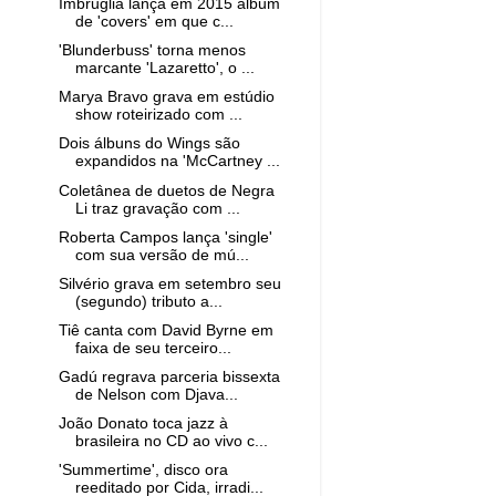
Imbruglia lança em 2015 álbum
de 'covers' em que c...
'Blunderbuss' torna menos
marcante 'Lazaretto', o ...
Marya Bravo grava em estúdio
show roteirizado com ...
Dois álbuns do Wings são
expandidos na 'McCartney ...
Coletânea de duetos de Negra
Li traz gravação com ...
Roberta Campos lança 'single'
com sua versão de mú...
Silvério grava em setembro seu
(segundo) tributo a...
Tiê canta com David Byrne em
faixa de seu terceiro...
Gadú regrava parceria bissexta
de Nelson com Djava...
João Donato toca jazz à
brasileira no CD ao vivo c...
'Summertime', disco ora
reeditado por Cida, irradi...