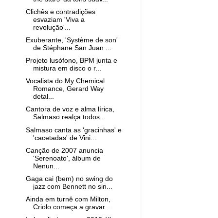
Clichês e contradições
esvaziam 'Viva a
revolução'...
Exuberante, 'Système de son'
de Stéphane San Juan ...
Projeto lusófono, BPM junta e
mistura em disco o r...
Vocalista do My Chemical
Romance, Gerard Way
detal...
Cantora de voz e alma lírica,
Salmaso realça todos...
Salmaso canta as 'gracinhas' e
'cacetadas' de Vini...
Canção de 2007 anuncia
'Serenoato', álbum de
Nenun...
Gaga cai (bem) no swing do
jazz com Bennett no sin...
Ainda em turnê com Milton,
Criolo começa a gravar ...