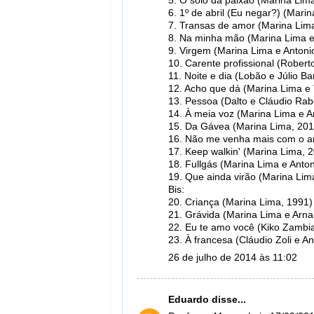
5. O solo da paixão (Marina Lim
6. 1º de abril (Eu negar?) (Mari
7. Transas de amor (Marina Lima
8. Na minha mão (Marina Lima e 
9. Virgem (Marina Lima e Antoni
10. Carente profissional (Rober
11. Noite e dia (Lobão e Júlio B
12. Acho que dá (Marina Lima e
13. Pessoa (Dalto e Cláudio Rab
14. À meia voz (Marina Lima e A
15. Da Gávea (Marina Lima, 201
16. Não me venha mais com o am
17. Keep walkin' (Marina Lima, 
18. Fullgás (Marina Lima e Anton
19. Que ainda virão (Marina Lim
Bis:
20. Criança (Marina Lima, 1991)
21. Grávida (Marina Lima e Arna
22. Eu te amo você (Kiko Zambi
23. À francesa (Cláudio Zoli e A
26 de julho de 2014 às 11:02
Eduardo
disse...