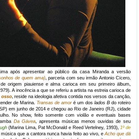
Lima após apresentar ao público da casa Miranda a versão
sonhos de quem ama)
, parceria com seu irmão Antonio Cícero,
 de origem piauiense e alma carioca em seu primeiro álbum,
79). A inocência a que se referiu a artista na estreia carioca de
 osso
, reside na ideologia afetiva contida nos versos da canção,
ender de Marina.
Transas de amor
é um dos
lados B
do roteiro
SP) em junho de 2014 e chegou ao Rio de Janeiro (RJ), cidade
 julho. No show, feito somente com violão e eventuais bases
o samba
Da Gávea
, apresenta músicas menos ouvidas de seu
ough
(Marina Lima, Pat McDonald e Reed Vertelney, 1993),
1º de
 música que a cantora nunca havia feito ao vivo, e
Acho que dá