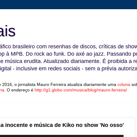
ais
fico brasileiro com resenhas de discos, críticas de show
 à MPB. Do rock ao funk. Do axé ao jazz. Passando por
 e música erudita. Atualizado diariamente. É proibida a 
gital - inclusive em redes sociais - sem a prévia autoriz
 2016, o jornalista Mauro Ferreira atualiza diariamente uma
coluna
so
na
.
O endereço é
http://g1.globo.com/musica/blog/mauro-ferreira/
nsa inocente e música de Kiko no show 'No osso'