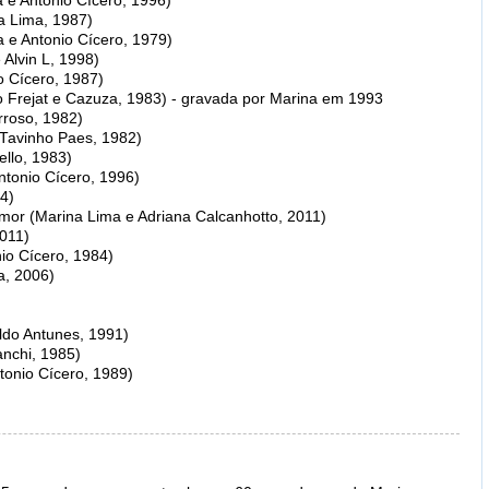
a e Antonio Cícero, 1996)
na Lima, 1987)
 e Antonio Cícero, 1979)
Alvin L, 1998)
o Cícero, 1987)
to Frejat e Cazuza, 1983) - gravada por Marina em 1993
arroso, 1982)
 Tavinho Paes, 1982)
ello, 1983)
ntonio Cícero, 1996)
4)
or (Marina Lima e Adriana Calcanhotto, 2011)
2011)
io Cícero, 1984)
a, 2006)
ldo Antunes, 1991)
anchi, 1985)
ntonio Cícero, 1989)