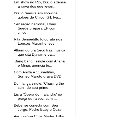
Em show no Rio, Bravo adensa
a raiva dos que levan...
Bravo reaviva em show os
golpes de Chico, Gil, Iva...
Sensação nacional, Chay
Suede prepara EP com
cinco...
Rita Benneditto fotografa nos
Lençóis Maranhenses ...
Álbum do 5 a Seco traz música
que cita Djavan e pa...
'Bang bang', single com Ariana
e Minaj, anuncia te...
Com Anitta e 11 inéditas,
Sorriso Maroto grava DVD...
Duff lança single, 'Chasing the
sun', de seu prime...
Eis a 'Ópera do malandro' na
praça outra vez, com ...
Bebel se conecta com Seu
Jorge, Pedro Baby e Cezar...
Avicii reúne Chris Martin, Billie