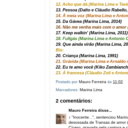
12. Acho que dá (Marina Lima e Tavi
13. Pessoa (Dalto e Cláudio Rabello,
14. À meia voz (Marina Lima e Anton
15. Da Gávea (Marina Lima, 2014)
16. Não me venha mais com o amor (
17. Keep walkin' (Marina Lima, 2011)
18. Fullgás (Marina Lima e Antonio C
19. Que ainda virão (Marina Lima, 20
Bis:
20. Criança (Marina Lima, 1991)
21. Grávida (Marina Lima e Arnaldo 
22. Eu te amo você (Kiko Zambianchi
23. À francesa (Cláudio Zoli e Anton
Postado por
Mauro Ferreira
às
11:02
Marcadores:
Marina Lima
2 comentários:
Mauro Ferreira
disse...
♪ "Inocente...", sentenciou Mar
desossada de Transas de amor 
Cícero, gravada pela cantora e 