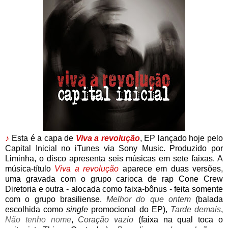
♪
Esta é a capa de
Viva a revolução
, EP lançado hoje pelo
Capital Inicial no iTunes via Sony Music. Produzido por
Liminha, o disco apresenta seis músicas em sete faixas. A
música-título
Viva a revolução
aparece em duas versões,
uma gravada com o grupo carioca de rap Cone Crew
Diretoria e outra - alocada como faixa-bônus - feita somente
com o grupo brasiliense.
Melhor do que ontem
(balada
escolhida como
single
promocional do EP),
Tarde demais
,
Não tenho nome
,
Coração vazio
(faixa na qual toca o