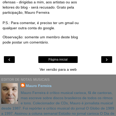
ofensas - dirigidas a mim, aos artistas ou aos
leitores do blog - será recusado. Grato pela
participação, Mauro Ferreira
P.S.: Para comentar, é preciso ter um gmail ou
qualquer outra conta do google.
Observação: somente um membro deste blog
pode postar um comentário.
‹
›
Página inicial
Ver versão para a web
EDITOR DE NOTAS MUSICAIS
Mauro Ferreira
Mauro Ferreira é crítico musical carioca, fã de cantoras,
mas escreve sobre discos brasileiros de todos os ritmos
e tons. Colecionador de CDs, Mauro é jornalista musical
desde 1987. Foi repórter e crítico musical do jornal O Globo de 1989
a 1997. Assinou a coluna semanal Estúdio no jornal carioca O Dia de