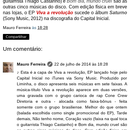
guitarrista Thiago Castanho) e
Bom dia, mundo cruel
são as
outras cinco músicas do disco. Com edição física em breve
nas lojas, o EP
Viva a revolução
sucede o álbum
Saturno
(Sony Music, 2012) na discografia do Capital Inicial.
Mauro Ferreira
às
18:28
Compartilhar
Um comentário:
Mauro Ferreira
22 de julho de 2014 às 18:28
♪ Esta é a capa de Viva a revolução, EP lançado hoje pelo
Capital Inicial no iTunes via Sony Music. Produzido por
Liminha, o disco apresenta seis músicas em sete faixas. A
música-título Viva a revolução aparece em duas versões,
uma gravada com o grupo carioca de rap Cone Crew
Diretoria e outra - alocada como faixa-bônus - feita
somente com o grupo brasiliense. Melhor do que ontem
(balada escolhida como single promocional do EP), Tarde
demais, Não tenho nome, Coração vazio (faixa na qual toca
o guitarrista Thiago Castanho) e Bom dia, mundo cruel são