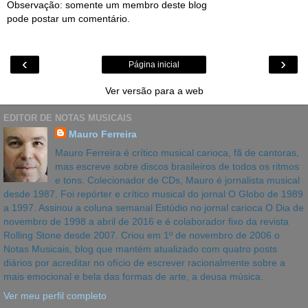
Observação: somente um membro deste blog
pode postar um comentário.
‹
›
Página inicial
Ver versão para a web
EDITOR DE NOTAS MUSICAIS
Mauro Ferreira
Mauro Ferreira é crítico musical carioca, fã de cantoras,
mas escreve sobre discos brasileiros de todos os ritmos
e tons. Colecionador de CDs, Mauro é jornalista musical
desde 1987. Foi repórter e crítico musical do jornal O Globo de 1989
a 1997. Assinou a coluna semanal Estúdio no jornal carioca O Dia de
novembro de 1998 a abril de 2016 e é colaborador fixo da revista
Rolling Stone desde 2007. Criou em 1º de novembro de 2006 o
Notas Musicais, blog que mantém atualizado com quatro posts
diários por acreditar no ofício de escrever racionalmente sobre a
mais emocional e bela das formas de arte, a deusa música.
Ver meu perfil completo