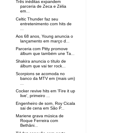
Três inéditas expandem
parceria de Zeca e Zélia
em...
Celtic Thunder faz seu
entretenimento com hits de
...
Aos 68 anos, Young anuncia o
lançamento em março d...
Parceria com Pitty promove
álbum que também une Ta...
Shakira anuncia o título de
álbum que vai ter rock...
Scorpions se acomoda no
banco da MTV em (mais um)
...
Cocker revive hits em 'Fire it up
live', primeiro ...
Engenheiro de som, Roy Cicala
sai de cena em São P...
Mariene grava música de
Roque Ferreira com
Bethâni...