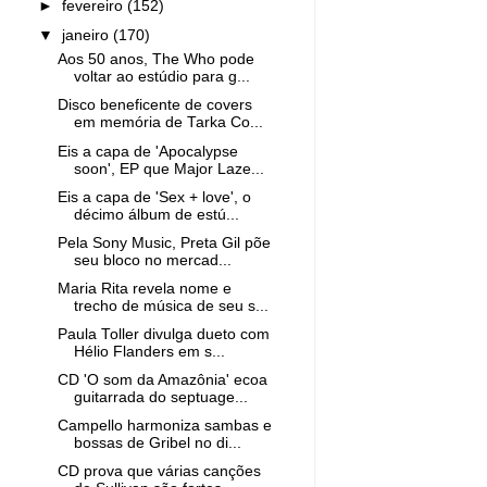
►
fevereiro
(152)
▼
janeiro
(170)
Aos 50 anos, The Who pode
voltar ao estúdio para g...
Disco beneficente de covers
em memória de Tarka Co...
Eis a capa de 'Apocalypse
soon', EP que Major Laze...
Eis a capa de 'Sex + love', o
décimo álbum de estú...
Pela Sony Music, Preta Gil põe
seu bloco no mercad...
Maria Rita revela nome e
trecho de música de seu s...
Paula Toller divulga dueto com
Hélio Flanders em s...
CD 'O som da Amazônia' ecoa
guitarrada do septuage...
Campello harmoniza sambas e
bossas de Gribel no di...
CD prova que várias canções