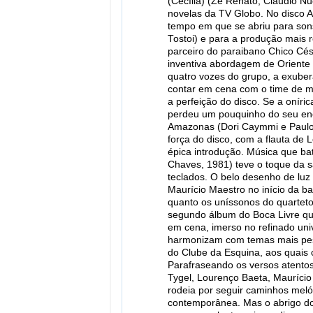
(Cecília) (Zé Renato, Claudio Nu
novelas da TV Globo. No disco A
tempo em que se abriu para son
Tostoi) e para a produção mais 
parceiro do paraibano Chico Cés
inventiva abordagem de Oriente
quatro vozes do grupo, a exube
contar em cena com o time de mú
a perfeição do disco. Se a oníri
perdeu um pouquinho do seu enca
Amazonas (Dori Caymmi e Paulo
força do disco, com a flauta de 
épica introdução. Música que bat
Chaves, 1981) teve o toque da s
teclados. O belo desenho de luz 
Maurício Maestro no início da b
quanto os uníssonos do quarteto
segundo álbum do Boca Livre qu
em cena, imerso no refinado un
harmonizam com temas mais pes
do Clube da Esquina, aos quais 
Parafraseando os versos atento
Tygel, Lourenço Baeta, Mauríci
rodeia por seguir caminhos mel
contemporânea. Mas o abrigo do 