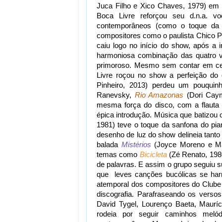
Juca Filho e Xico Chaves, 1979) em 
Boca Livre reforçou seu d.n.a.
contemporâneos (como o toque da g
compositores como o paulista Chico P
caiu logo no início do show, após a
harmoniosa combinação das quatro v
primoroso. Mesmo sem contar em ce
Livre roçou no show a perfeição do 
Pinheiro, 2013) perdeu um pouquinh
Ranevsky,
Rio Amazonas
(Dori Caym
mesma força do disco, com a flauta 
épica introdução. Música que batizou 
1981) teve o toque da sanfona do pia
desenho de luz do show delineia tanto 
balada
Mistérios
(Joyce Moreno e Ma
temas como
Bicicleta
(Zé Renato, 1980
de palavras. E assim o grupo seguiu 
que leves canções bucólicas se ha
atemporal dos compositores do Clube
discografia. Parafraseando os verso
David Tygel, Lourenço Baeta, Maurí
rodeia por seguir caminhos meló