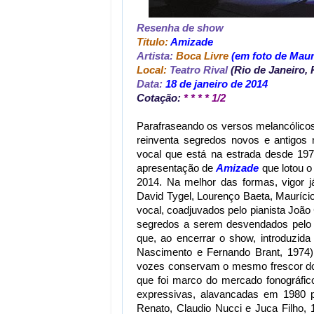
Resenha de show
Título:
Amizade
Artista:
Boca Livre
(em foto de Maur
Local:
Teatro Rival
(Rio de Janeiro, 
Data:
18 de janeiro de 2014
Cotação:
* * * * 1/2
Parafraseando os versos melancólico
reinventa segredos novos e antigo
vocal que está na estrada desde 19
apresentação de
Amizade
que lotou o
2014. Na melhor das formas, vigor j
David Tygel, Lourenço Baeta, Mauríc
vocal, coadjuvados pelo pianista João C
segredos a serem desvendados pelo pú
que, ao encerrar o show, introduzid
Nascimento e Fernando Brant, 1974)
vozes conservam o mesmo frescor do 
que foi marco do mercado fonográfic
expressivas, alavancadas em 1980 p
Renato, Claudio Nucci e Juca Filho,