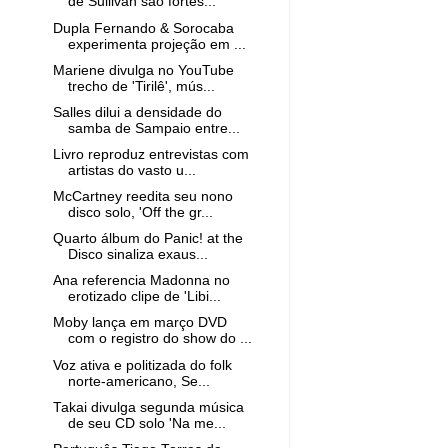
de Sullivan são fortes...
Dupla Fernando & Sorocaba
experimenta projeção em ...
Mariene divulga no YouTube
trecho de 'Tirilê', mús...
Salles dilui a densidade do
samba de Sampaio entre...
Livro reproduz entrevistas com
artistas do vasto u...
McCartney reedita seu nono
disco solo, 'Off the gr...
Quarto álbum do Panic! at the
Disco sinaliza exaus...
Ana referencia Madonna no
erotizado clipe de 'Libi...
Moby lança em março DVD
com o registro do show do ...
Voz ativa e politizada do folk
norte-americano, Se...
Takai divulga segunda música
de seu CD solo 'Na me...