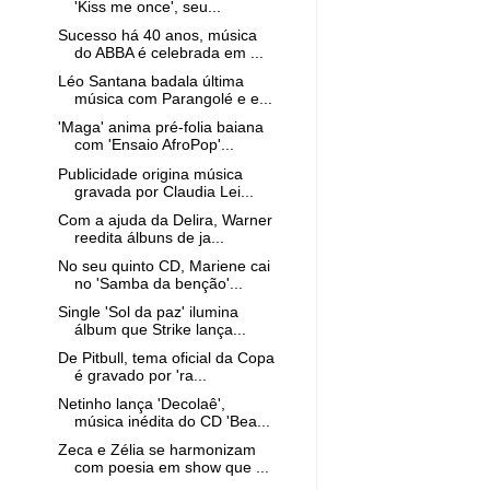
'Kiss me once', seu...
Sucesso há 40 anos, música
do ABBA é celebrada em ...
Léo Santana badala última
música com Parangolé e e...
'Maga' anima pré-folia baiana
com 'Ensaio AfroPop'...
Publicidade origina música
gravada por Claudia Lei...
Com a ajuda da Delira, Warner
reedita álbuns de ja...
No seu quinto CD, Mariene cai
no 'Samba da benção'...
Single 'Sol da paz' ilumina
álbum que Strike lança...
De Pitbull, tema oficial da Copa
é gravado por 'ra...
Netinho lança 'Decolaê',
música inédita do CD 'Bea...
Zeca e Zélia se harmonizam
com poesia em show que ...