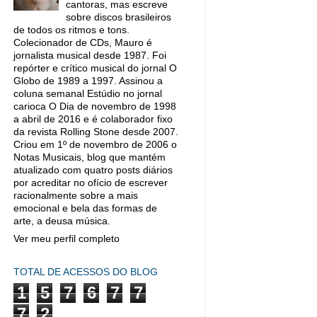
cantoras, mas escreve
sobre discos brasileiros
de todos os ritmos e tons.
Colecionador de CDs, Mauro é
jornalista musical desde 1987. Foi
repórter e crítico musical do jornal O
Globo de 1989 a 1997. Assinou a
coluna semanal Estúdio no jornal
carioca O Dia de novembro de 1998
a abril de 2016 e é colaborador fixo
da revista Rolling Stone desde 2007.
Criou em 1º de novembro de 2006 o
Notas Musicais, blog que mantém
atualizado com quatro posts diários
por acreditar no ofício de escrever
racionalmente sobre a mais
emocional e bela das formas de
arte, a deusa música.
Ver meu perfil completo
TOTAL DE ACESSOS DO BLOG
1
5
7
6
7
7
7
2