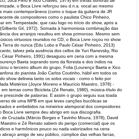
cci, Juca Filho e Xico Chaves, 1979) em trilhas sonoras de
mizade, o Boca Livre reforçou seu d.n.a. vocal ao mesmo
s mais contemporâneos (como o toque da guitarra de JR
recente de compositores como o paulista Chico Pinheiro,
ar em Tempestade, que caiu logo no início do show, após a
 (Gilberto Gil, 1972). Somada à harmoniosa combinação das
rância dos arranjos resultou em show primoroso. Mesmo sem
sicos virtuosos reunidos no CD, o Boca Livre roçou no show
ca Terra do nunca (Edu Lobo e Paulo César Pinheiro, 2013)
nto, talvez pela ausência dos cellos de Yuri Ranevsky, Rio
 César Pinheiro, 1991) desaguou em cena com a mesma
Lourenço Baeta soprando sons da floresta e dos índios na
izou o terceiro álbum do grupo, Folia (Lourenço Baeta e Xico
anfona do pianista João Carlos Coutinho, hábil em todos os
do show delineia tanto os solos vocais - como o feito por
alada Mistérios (Joyce Moreno e Maurício Maestro, 1978) -
 em temas como Bicicleta (Zé Renato, 1980), música-título do
e prescinde de palavras. E assim o grupo seguiu sua toada
iverso de uma MPB em que leves canções bucólicas se
ados e embebidos na mineirice atemporal dos compositores
o Boca Livre sempre deu abrigo em sua discografia.
s de Cruzada (Márcio Borges e Tavinho Moura, 1978), David
o Maestro e Zé Renato sabem do perigo (comercial) que os
ódicos e harmônicos pouco ou nada valorizados na cena
abraço amigo de seu público, cúmplice das velhas farras,