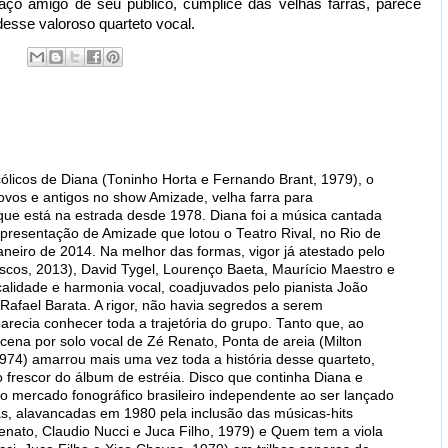
ço amigo de seu público, cúmplice das velhas farras, parece
desse valoroso quarteto vocal.
licos de Diana (Toninho Horta e Fernando Brant, 1979), o
ovos e antigos no show Amizade, velha farra para
ue está na estrada desde 1978. Diana foi a música cantada
apresentação de Amizade que lotou o Teatro Rival, no Rio de
janeiro de 2014. Na melhor das formas, vigor já atestado pelo
cos, 2013), David Tygel, Lourenço Baeta, Maurício Maestro e
lidade e harmonia vocal, coadjuvados pelo pianista João
 Rafael Barata. A rigor, não havia segredos a serem
recia conhecer toda a trajetória do grupo. Tanto que, ao
cena por solo vocal de Zé Renato, Ponta de areia (Milton
74) amarrou mais uma vez toda a história desse quarteto,
frescor do álbum de estréia. Disco que continha Diana e
do mercado fonográfico brasileiro independente ao ser lançado
, alavancadas em 1980 pela inclusão das músicas-hits
enato, Claudio Nucci e Juca Filho, 1979) e Quem tem a viola