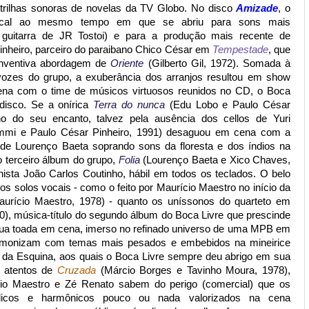
trilhas sonoras de novelas da TV Globo. No disco
Amizade
, o
 vocal ao mesmo tempo em que se abriu para sons mais
uitarra de JR Tostoi) e para a produção mais recente de
inheiro, parceiro do paraibano Chico César em
Tempestade
, que
 inventiva abordagem de
Oriente
(Gilberto Gil, 1972). Somada à
ozes do grupo, a exuberância dos arranjos resultou em show
na com o time de músicos virtuosos reunidos no CD, o Boca
disco. Se a onírica
Terra do nunca
(Edu Lobo e Paulo César
o do seu encanto, talvez pela ausência dos cellos de Yuri
mi e Paulo César Pinheiro, 1991) desaguou em cena com a
de Lourenço Baeta soprando sons da floresta e dos índios na
o terceiro álbum do grupo,
Folia
(Lourenço Baeta e Xico Chaves,
nista João Carlos Coutinho, hábil em todos os teclados. O belo
os solos vocais - como o feito por Maurício Maestro no início da
urício Maestro, 1978) - quanto os uníssonos do quarteto em
), música-título do segundo álbum do Boca Livre que prescinde
sua toada em cena, imerso no refinado universo de uma MPB em
rmonizam com temas mais pesados e embebidos na mineirice
 da Esquina, aos quais o Boca Livre sempre deu abrigo em sua
s atentos de
Cruzada
(Márcio Borges e Tavinho Moura, 1978),
cio Maestro e Zé Renato sabem do perigo (comercial) que os
dicos e harmônicos pouco ou nada valorizados na cena