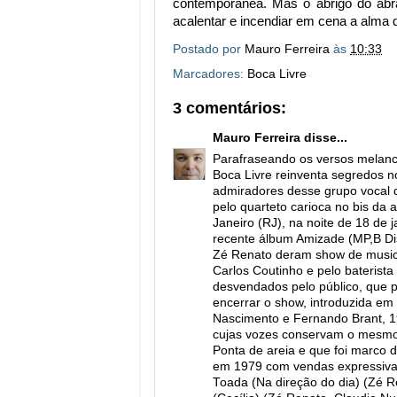
contemporânea. Mas o abrigo do abra
acalentar e incendiar em cena a alma 
Postado por
Mauro Ferreira
às
10:33
Marcadores:
Boca Livre
3 comentários:
Mauro Ferreira
disse...
Parafraseando os versos melancó
Boca Livre reinventa segredos n
admiradores desse grupo vocal q
pelo quarteto carioca no bis da 
Janeiro (RJ), na noite de 18 de 
recente álbum Amizade (MP,B Dis
Zé Renato deram show de musica
Carlos Coutinho e pelo baterista
desvendados pelo público, que pa
encerrar o show, introduzida em 
Nascimento e Fernando Brant, 19
cujas vozes conservam o mesmo 
Ponta de areia e que foi marco 
em 1979 com vendas expressivas
Toada (Na direção do dia) (Zé R