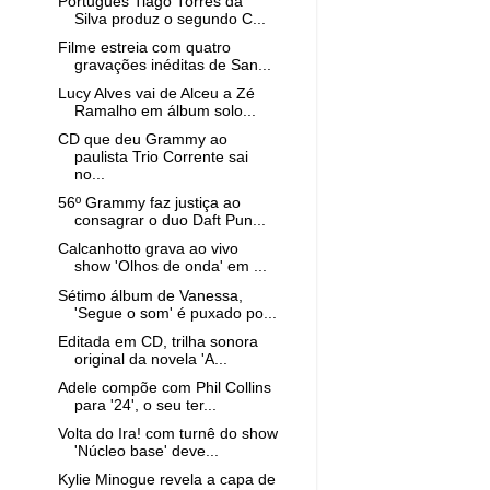
Português Tiago Torres da
Silva produz o segundo C...
Filme estreia com quatro
gravações inéditas de San...
Lucy Alves vai de Alceu a Zé
Ramalho em álbum solo...
CD que deu Grammy ao
paulista Trio Corrente sai
no...
56º Grammy faz justiça ao
consagrar o duo Daft Pun...
Calcanhotto grava ao vivo
show 'Olhos de onda' em ...
Sétimo álbum de Vanessa,
'Segue o som' é puxado po...
Editada em CD, trilha sonora
original da novela 'A...
Adele compõe com Phil Collins
para '24', o seu ter...
Volta do Ira! com turnê do show
'Núcleo base' deve...
Kylie Minogue revela a capa de