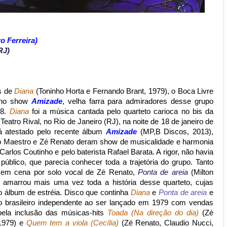
o Ferreira)
RJ)
s de
Diana
(Toninho Horta e Fernando Brant, 1979), o Boca Livre
s no show
Amizade
, velha farra para admiradores desse grupo
78.
Diana
foi a música cantada pelo quarteto carioca no bis da
 Teatro Rival, no Rio de Janeiro (RJ), na noite de 18 de janeiro de
á atestado pelo recente álbum
Amizade
(MP,B Discos, 2013),
io Maestro e Zé Renato deram show de musicalidade e harmonia
arlos Coutinho e pelo baterista Rafael Barata. A rigor, não havia
blico, que parecia conhecer toda a trajetória do grupo. Tanto
a em cena por solo vocal de Zé Renato,
Ponta de areia
(Milton
 amarrou mais uma vez toda a história desse quarteto, cujas
álbum de estréia. Disco que continha
Diana
e
Ponta de areia
e
o brasileiro independente ao ser lançado em 1979 com vendas
ela inclusão das músicas-hits
Toada (Na direção do dia)
(Zé
 1979) e
Quem tem a viola (Cecília)
(Zé Renato, Claudio Nucci,