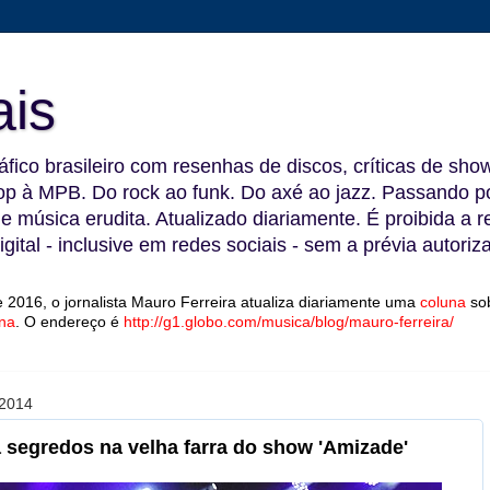
ais
fico brasileiro com resenhas de discos, críticas de show
 à MPB. Do rock ao funk. Do axé ao jazz. Passando por
 e música erudita. Atualizado diariamente. É proibida a 
gital - inclusive em redes sociais - sem a prévia autoriz
 2016, o jornalista Mauro Ferreira atualiza diariamente uma
coluna
so
na
.
O endereço é
http://g1.globo.com/musica/blog/mauro-ferreira/
2014
a segredos na velha farra do show 'Amizade'