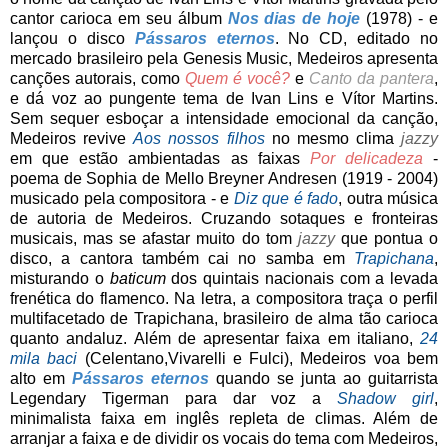
cantor carioca em seu álbum
Nos dias de hoje
(1978) - e
lançou o disco
Pássaros eternos
. No CD, editado no
mercado brasileiro pela Genesis Music, Medeiros apresenta
canções autorais, como
Quem é você?
e
Canto da pantera
,
e dá voz ao pungente tema de Ivan Lins e Vítor Martins.
Sem sequer esboçar a intensidade emocional da canção,
Medeiros revive
Aos nossos filhos
no mesmo clima
jazzy
em que estão ambientadas as faixas
Por delicadeza
-
poema de Sophia de Mello Breyner Andresen (1919 - 2004)
musicado pela compositora - e
Diz que é fado
, outra música
de autoria de Medeiros. Cruzando sotaques e fronteiras
musicais, mas se afastar muito do tom
jazzy
que pontua o
disco, a cantora também cai no samba em
Trapichana
,
misturando o
baticum
dos quintais nacionais com a levada
frenética do flamenco. Na letra, a compositora traça o perfil
multifacetado de Trapichana, brasileiro de alma tão carioca
quanto andaluz. Além de apresentar faixa em italiano,
24
mila baci
(Celentano,Vivarelli e Fulci), Medeiros voa bem
alto em
Pássaros eternos
quando se junta ao guitarrista
Legendary Tigerman para dar voz a
Shadow girl
,
minimalista faixa em inglês repleta de climas. Além de
arranjar a faixa e de dividir os vocais do tema com Medeiros,