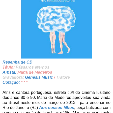
Resenha de CD
Título:
Pássaros eternos
Artista:
Maria de Medeiros
Gravadora:
Genesis Music
/
Tratore
Cotação:
* * *
Atriz e cantora portuguesa, estrela
cult
do cinema lusitano
dos anos 80 e 90, Maria de Medeiros aproveitou sua vinda
ao Brasil neste mês de março de 2013 - para encenar no
Rio de Janeiro (RJ)
Aos nossos filhos
, peça batizada com
o nome da canção de Ivan Lins e Vítor Martins gravada pelo