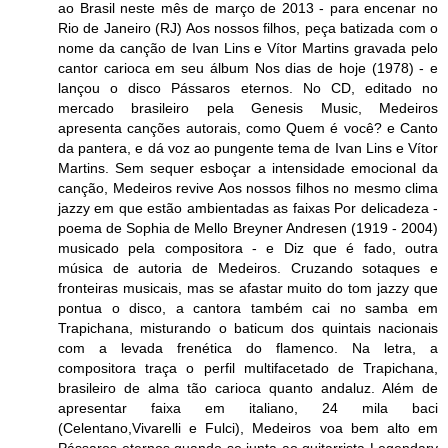
ao Brasil neste mês de março de 2013 - para encenar no
Rio de Janeiro (RJ) Aos nossos filhos, peça batizada com o
nome da canção de Ivan Lins e Vítor Martins gravada pelo
cantor carioca em seu álbum Nos dias de hoje (1978) - e
lançou o disco Pássaros eternos. No CD, editado no
mercado brasileiro pela Genesis Music, Medeiros
apresenta canções autorais, como Quem é você? e Canto
da pantera, e dá voz ao pungente tema de Ivan Lins e Vítor
Martins. Sem sequer esboçar a intensidade emocional da
canção, Medeiros revive Aos nossos filhos no mesmo clima
jazzy em que estão ambientadas as faixas Por delicadeza -
poema de Sophia de Mello Breyner Andresen (1919 - 2004)
musicado pela compositora - e Diz que é fado, outra
música de autoria de Medeiros. Cruzando sotaques e
fronteiras musicais, mas se afastar muito do tom jazzy que
pontua o disco, a cantora também cai no samba em
Trapichana, misturando o baticum dos quintais nacionais
com a levada frenética do flamenco. Na letra, a
compositora traça o perfil multifacetado de Trapichana,
brasileiro de alma tão carioca quanto andaluz. Além de
apresentar faixa em italiano, 24 mila baci
(Celentano,Vivarelli e Fulci), Medeiros voa bem alto em
Pássaros eternos quando se junta ao guitarrista Legendary