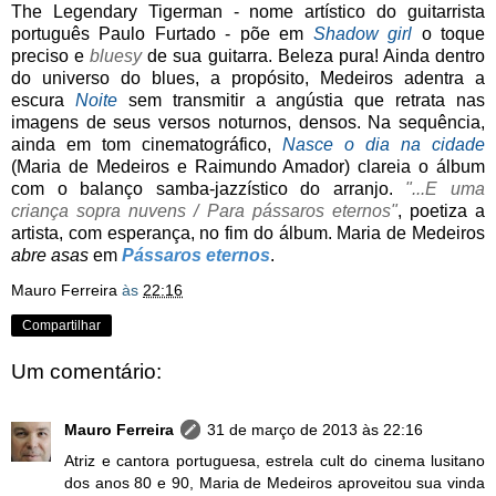
The Legendary Tigerman - nome artístico do guitarrista
português Paulo Furtado - põe em
Shadow girl
o toque
preciso e
bluesy
de sua guitarra. Beleza pura! Ainda dentro
do universo do blues, a propósito, Medeiros adentra a
escura
Noite
sem transmitir a angústia que retrata nas
imagens de seus versos noturnos, densos. Na sequência,
ainda em tom cinematográfico,
Nasce o dia na cidade
(Maria de Medeiros e Raimundo Amador) clareia o álbum
com o balanço samba-jazzístico do arranjo.
"...E uma
criança sopra nuvens / Para pássaros eternos"
, poetiza a
artista, com esperança, no fim do álbum. Maria de Medeiros
abre asas
em
Pássaros eternos
.
Mauro Ferreira
às
22:16
Compartilhar
Um comentário:
Mauro Ferreira
31 de março de 2013 às 22:16
Atriz e cantora portuguesa, estrela cult do cinema lusitano
dos anos 80 e 90, Maria de Medeiros aproveitou sua vinda