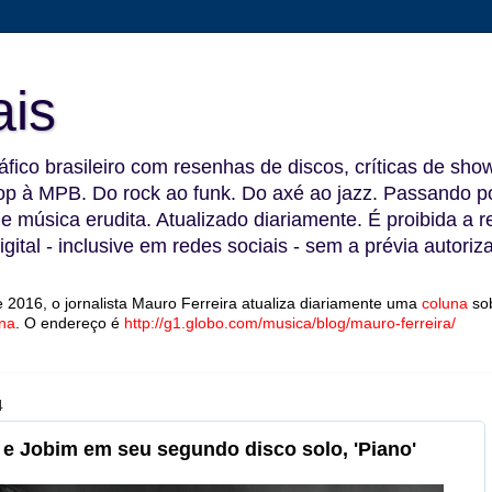
ais
fico brasileiro com resenhas de discos, críticas de show
 à MPB. Do rock ao funk. Do axé ao jazz. Passando por
 e música erudita. Atualizado diariamente. É proibida a 
gital - inclusive em redes sociais - sem a prévia autoriz
 2016, o jornalista Mauro Ferreira atualiza diariamente uma
coluna
so
na
.
O endereço é
http://g1.globo.com/musica/blog/mauro-ferreira/
4
e Jobim em seu segundo disco solo, 'Piano'