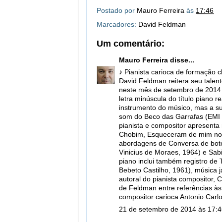
Postado por
Mauro Ferreira
às
17:46
Marcadores:
David Feldman
Um comentário:
Mauro Ferreira
disse...
♪ Pianista carioca de formação c
David Feldman reitera seu talen
neste mês de setembro de 2014 e
letra minúscula do título piano 
instrumento do músico, mas a s
som do Beco das Garrafas (EMI 
pianista e compositor apresenta 
Chobim, Esqueceram de mim no ae
abordagens de Conversa de bote
Vinicius de Moraes, 1964) e Sab
piano inclui também registro de 
Bebeto Castilho, 1961), música 
autoral do pianista compositor, 
de Feldman entre referências às
compositor carioca Antonio Carl
21 de setembro de 2014 às 17: