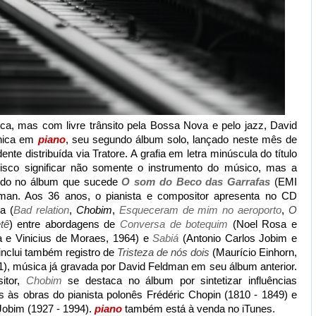
ca, mas com livre trânsito pela Bossa Nova e pelo jazz, David
cnica em
piano
, seu segundo álbum solo, lançado neste mês de
e distribuída via Tratore. A grafia em letra minúscula do título
isco significar não somente o instrumento do músico, mas a
vido no álbum que sucede
O som do Beco das Garrafas
(EMI
dman. Aos 36 anos, o pianista e compositor apresenta no CD
a (
Bad relation
,
Chobim
,
Esqueceram de mim no aeroporto
,
O
tê
) entre abordagens de
Conversa de botequim
(Noel Rosa e
a e Vinicius de Moraes, 1964) e
Sabiá
(Antonio Carlos Jobim e
inclui também registro de
Tristeza de nós dois
(Maurício Einhorn,
61), música já gravada por David Feldman em seu álbum anterior.
sitor,
Chobim
se destaca no álbum por sintetizar influências
s às obras do pianista polonês Frédéric Chopin (1810 - 1849) e
Jobim (1927 - 1994).
piano
também está à venda no iTunes.