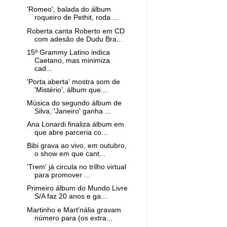
'Romeo', balada do álbum
roqueiro de Pethit, roda ...
Roberta canta Roberto em CD
com adesão de Dudu Bra...
15º Grammy Latino indica
Caetano, mas minimiza
cad...
'Porta aberta' mostra som de
'Mistério', álbum que...
Música do segundo álbum de
Silva, 'Janeiro' ganha ...
Ana Lonardi finaliza álbum em
que abre parceria co...
Bibi grava ao vivo, em outubro,
o show em que cant...
'Trem' já circula no trilho virtual
para promover ...
Primeiro álbum do Mundo Livre
S/A faz 20 anos e ga...
Martinho e Mart'nália gravam
número para (os extra...