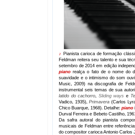
♪
Pianista carioca de formação clássi
Feldman reitera seu talento e sua té
setembro de 2014 em edição independent
piano
realça o fato de o nome do d
suavidade e o intimismo do som ou
Music, 2009) na discografia de Fel
instrumental seis temas de sua autori
latido do cachorro
,
Sliding ways
e
Te
Vadico, 1935),
Primavera
(Carlos Lyr
Chico Buarque, 1968). Detalhe:
piano
Durval Ferreira e Bebeto Castilho, 19
Da safra autoral do pianista compo
musicais de Feldman entre referência
do compositor carioca Antonio Carlos 