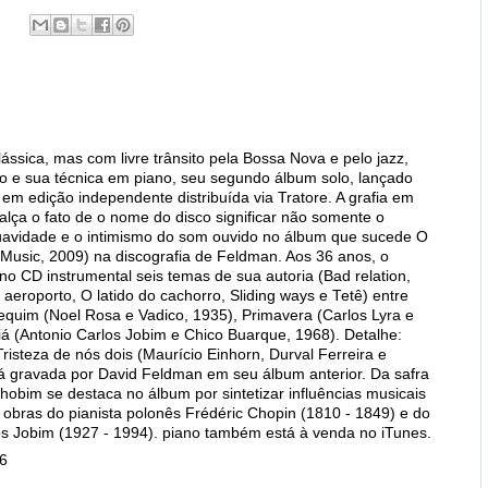
lássica, mas com livre trânsito pela Bossa Nova e pelo jazz,
to e sua técnica em piano, seu segundo álbum solo, lançado
m edição independente distribuída via Tratore. A grafia em
realça o fato de o nome do disco significar não somente o
uavidade e o intimismo do som ouvido no álbum que sucede O
Music, 2009) na discografia de Feldman. Aos 36 anos, o
no CD instrumental seis temas de sua autoria (Bad relation,
roporto, O latido do cachorro, Sliding ways e Tetê) entre
quim (Noel Rosa e Vadico, 1935), Primavera (Carlos Lyra e
iá (Antonio Carlos Jobim e Chico Buarque, 1968). Detalhe:
Tristeza de nós dois (Maurício Einhorn, Durval Ferreira e
já gravada por David Feldman em seu álbum anterior. Da safra
Chobim se destaca no álbum por sintetizar influências musicais
 obras do pianista polonês Frédéric Chopin (1810 - 1849) e do
os Jobim (1927 - 1994). piano também está à venda no iTunes.
46