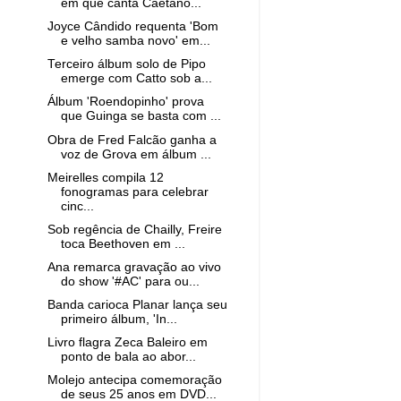
em que canta Caetano...
Joyce Cândido requenta 'Bom
e velho samba novo' em...
Terceiro álbum solo de Pipo
emerge com Catto sob a...
Álbum 'Roendopinho' prova
que Guinga se basta com ...
Obra de Fred Falcão ganha a
voz de Grova em álbum ...
Meirelles compila 12
fonogramas para celebrar
cinc...
Sob regência de Chailly, Freire
toca Beethoven em ...
Ana remarca gravação ao vivo
do show '#AC' para ou...
Banda carioca Planar lança seu
primeiro álbum, 'In...
Livro flagra Zeca Baleiro em
ponto de bala ao abor...
Molejo antecipa comemoração
de seus 25 anos em DVD...