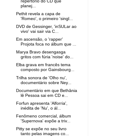
repertório do CD que
planej...
Pethit revela a capa de
'Romeo', o primeiro 'singl...
DVD de Gessinger, 'inSULar ao
vivo' vai sair via C...
Em ascensão, o 'rapper'
Projota foca no álbum que ...
Marya Bravo desengasga
gritos com fúria 'noise' do...
Elba grava em francês tema
composto por Gainsbourg...
Trilha sonora de 'Olho nu',
documentário sobre Ney...
Documentário em que Bethânia
lê Pessoa sai em CD e...
Forfun apresenta 'Alforria',
inédita de 'Nu', o ál...
Fenômeno comercial, álbum
'Supernova' expõe a triv...
Pitty se expõe no seu livro
tanto pelas imagens co...