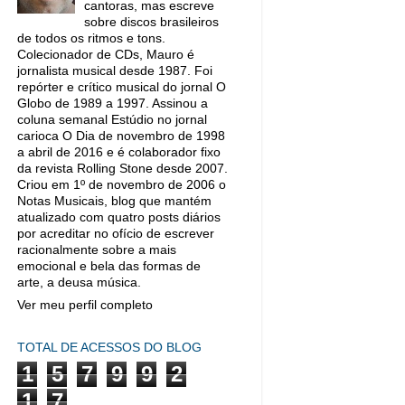
cantoras, mas escreve
sobre discos brasileiros
de todos os ritmos e tons.
Colecionador de CDs, Mauro é
jornalista musical desde 1987. Foi
repórter e crítico musical do jornal O
Globo de 1989 a 1997. Assinou a
coluna semanal Estúdio no jornal
carioca O Dia de novembro de 1998
a abril de 2016 e é colaborador fixo
da revista Rolling Stone desde 2007.
Criou em 1º de novembro de 2006 o
Notas Musicais, blog que mantém
atualizado com quatro posts diários
por acreditar no ofício de escrever
racionalmente sobre a mais
emocional e bela das formas de
arte, a deusa música.
Ver meu perfil completo
TOTAL DE ACESSOS DO BLOG
1
5
7
9
9
2
1
7