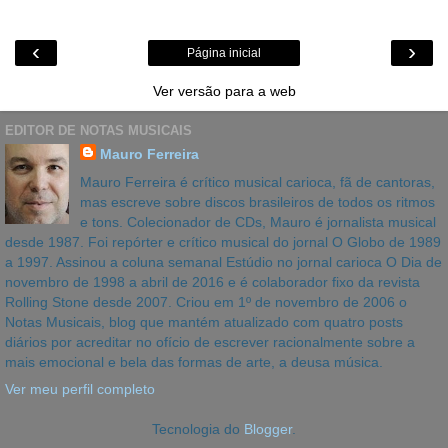
‹
›
Página inicial
Ver versão para a web
EDITOR DE NOTAS MUSICAIS
Mauro Ferreira
Mauro Ferreira é crítico musical carioca, fã de cantoras,
mas escreve sobre discos brasileiros de todos os ritmos
e tons. Colecionador de CDs, Mauro é jornalista musical
desde 1987. Foi repórter e crítico musical do jornal O Globo de 1989
a 1997. Assinou a coluna semanal Estúdio no jornal carioca O Dia de
novembro de 1998 a abril de 2016 e é colaborador fixo da revista
Rolling Stone desde 2007. Criou em 1º de novembro de 2006 o
Notas Musicais, blog que mantém atualizado com quatro posts
diários por acreditar no ofício de escrever racionalmente sobre a
mais emocional e bela das formas de arte, a deusa música.
Ver meu perfil completo
Tecnologia do
Blogger
.