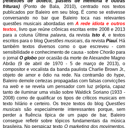
(reflexões de boteco, pastéis de memória e outras
frituras)
(Ponto de Bala, 2010), centrado nos textos
publicados por Baleiro em seu blog. É como se estivesse
conversando no bar que Baleiro toca nas relevantes
questões musicais abordadas em
A rede idiota e outros
textos
, livro que reúne crônicas escritas entre 2008 e 2013
para a coluna
Última palavra
, da revista
Isto é
, e textos
escritos para o blog
Questões musicais
, da revista
Piauí
. Há
também textos diversos como o que escreveu - com
sensibilidade e conhecimento de causa - sobre
Chorão
para
o jornal
O globo
por ocasião da morte de Alexandre Magno
Abrão (9 de abril de 1970 - 5 de março de 2013), o
compositor e vocalista da banda paulista Charlie Brown Jr.,
objeto de amor e ódio na rede. Na contramão do
hype
,
Baleiro demole certezas propagadas com falsas convicções
na
web
e se revela um pensador com luz própria, capaz
tanto de iluminar uma visão sobre Waldick Soriano (1933 -
2008) como de qualificar os tipos de críticos musicais em
texto hilário e certeiro. Os treze textos do blog
Questões
musicais
são especialmente interessantes porque, sem
perder a fluência típica de um papo de bar, Baleiro
consegue refletir sobre tópicos fundamentais da música
brasileira. No perspicaz texto
O marketing dos movimentos
,