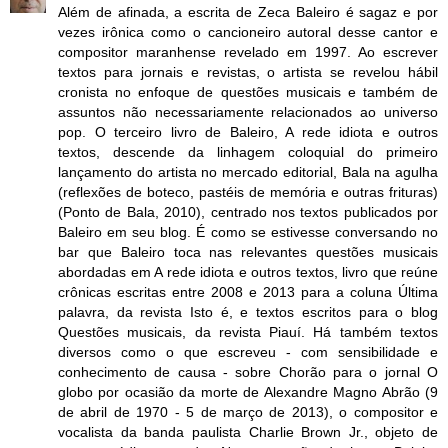
Além de afinada, a escrita de Zeca Baleiro é sagaz e por
vezes irônica como o cancioneiro autoral desse cantor e
compositor maranhense revelado em 1997. Ao escrever
textos para jornais e revistas, o artista se revelou hábil
cronista no enfoque de questões musicais e também de
assuntos não necessariamente relacionados ao universo
pop. O terceiro livro de Baleiro, A rede idiota e outros
textos, descende da linhagem coloquial do primeiro
lançamento do artista no mercado editorial, Bala na agulha
(reflexões de boteco, pastéis de memória e outras frituras)
(Ponto de Bala, 2010), centrado nos textos publicados por
Baleiro em seu blog. É como se estivesse conversando no
bar que Baleiro toca nas relevantes questões musicais
abordadas em A rede idiota e outros textos, livro que reúne
crônicas escritas entre 2008 e 2013 para a coluna Última
palavra, da revista Isto é, e textos escritos para o blog
Questões musicais, da revista Piauí. Há também textos
diversos como o que escreveu - com sensibilidade e
conhecimento de causa - sobre Chorão para o jornal O
globo por ocasião da morte de Alexandre Magno Abrão (9
de abril de 1970 - 5 de março de 2013), o compositor e
vocalista da banda paulista Charlie Brown Jr., objeto de