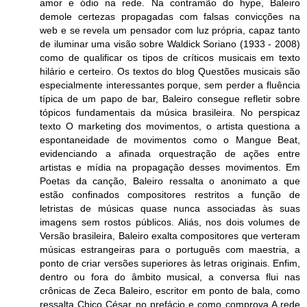
amor e ódio na rede. Na contramão do hype, Baleiro
demole certezas propagadas com falsas convicções na
web e se revela um pensador com luz própria, capaz tanto
de iluminar uma visão sobre Waldick Soriano (1933 - 2008)
como de qualificar os tipos de críticos musicais em texto
hilário e certeiro. Os textos do blog Questões musicais são
especialmente interessantes porque, sem perder a fluência
típica de um papo de bar, Baleiro consegue refletir sobre
tópicos fundamentais da música brasileira. No perspicaz
texto O marketing dos movimentos, o artista questiona a
espontaneidade de movimentos como o Mangue Beat,
evidenciando a afinada orquestração de ações entre
artistas e mídia na propagação desses movimentos. Em
Poetas da canção, Baleiro ressalta o anonimato a que
estão confinados compositores restritos a função de
letristas de músicas quase nunca associadas às suas
imagens sem rostos públicos. Aliás, nos dois volumes de
Versão brasileira, Baleiro exalta compositores que verteram
músicas estrangeiras para o português com maestria, a
ponto de criar versões superiores às letras originais. Enfim,
dentro ou fora do âmbito musical, a conversa flui nas
crônicas de Zeca Baleiro, escritor em ponto de bala, como
ressalta Chico César no prefácio e como comprova A rede