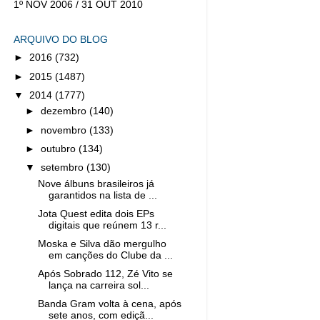
1º NOV 2006 / 31 OUT 2010
ARQUIVO DO BLOG
►
2016
(732)
►
2015
(1487)
▼
2014
(1777)
►
dezembro
(140)
►
novembro
(133)
►
outubro
(134)
▼
setembro
(130)
Nove álbuns brasileiros já
garantidos na lista de ...
Jota Quest edita dois EPs
digitais que reúnem 13 r...
Moska e Silva dão mergulho
em canções do Clube da ...
Após Sobrado 112, Zé Vito se
lança na carreira sol...
Banda Gram volta à cena, após
sete anos, com ediçã...