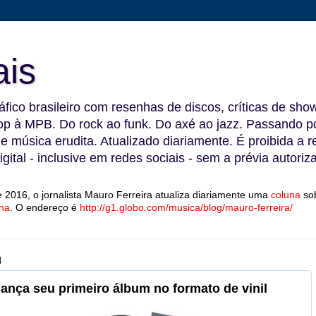
ais
fico brasileiro com resenhas de discos, críticas de show
 à MPB. Do rock ao funk. Do axé ao jazz. Passando por
 e música erudita. Atualizado diariamente. É proibida a 
gital - inclusive em redes sociais - sem a prévia autoriz
 2016, o jornalista Mauro Ferreira atualiza diariamente uma
coluna
so
na
.
O endereço é
http://g1.globo.com/musica/blog/mauro-ferreira/
4
nça seu primeiro álbum no formato de vinil