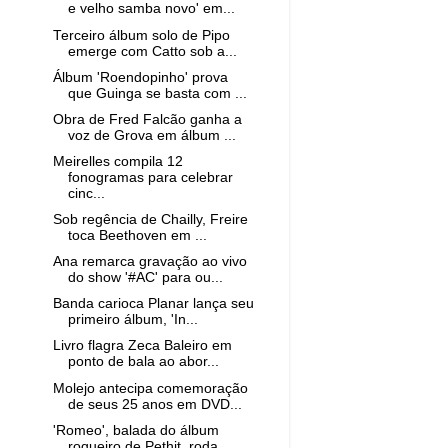
e velho samba novo' em...
Terceiro álbum solo de Pipo
emerge com Catto sob a...
Álbum 'Roendopinho' prova
que Guinga se basta com ...
Obra de Fred Falcão ganha a
voz de Grova em álbum ...
Meirelles compila 12
fonogramas para celebrar
cinc...
Sob regência de Chailly, Freire
toca Beethoven em ...
Ana remarca gravação ao vivo
do show '#AC' para ou...
Banda carioca Planar lança seu
primeiro álbum, 'In...
Livro flagra Zeca Baleiro em
ponto de bala ao abor...
Molejo antecipa comemoração
de seus 25 anos em DVD...
'Romeo', balada do álbum
roqueiro de Pethit, roda ...