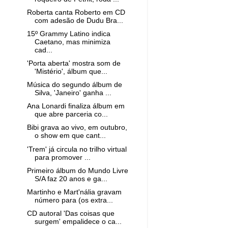
Roberta canta Roberto em CD
com adesão de Dudu Bra...
15º Grammy Latino indica
Caetano, mas minimiza
cad...
'Porta aberta' mostra som de
'Mistério', álbum que...
Música do segundo álbum de
Silva, 'Janeiro' ganha ...
Ana Lonardi finaliza álbum em
que abre parceria co...
Bibi grava ao vivo, em outubro,
o show em que cant...
'Trem' já circula no trilho virtual
para promover ...
Primeiro álbum do Mundo Livre
S/A faz 20 anos e ga...
Martinho e Mart'nália gravam
número para (os extra...
CD autoral 'Das coisas que
surgem' empalidece o ca...