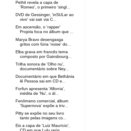
Pethit revela a capa de
'Romeo', o primeiro 'singl...
DVD de Gessinger, 'inSULar ao
vivo' vai sair via C...
Em ascensão, o 'rapper'
Projota foca no álbum que ...
Marya Bravo desengasga
gritos com fúria 'noise' do...
Elba grava em francês tema
composto por Gainsbourg...
Trilha sonora de 'Olho nu',
documentário sobre Ney...
Documentário em que Bethânia
lê Pessoa sai em CD e...
Forfun apresenta 'Alforria',
inédita de 'Nu', o ál...
Fenômeno comercial, álbum
'Supernova' expõe a triv...
Pitty se expõe no seu livro
tanto pelas imagens co...
Eis a capa de 'Luiz Maurício',
CD em que Lulu reún...