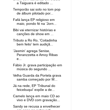
a Taiguara é editado ...
Temporão sai solo no tom pop
de álbum pilotado por...
Fafá lança EP religioso em
maio, pondo fé na 'Jorn...
Bibi vai eternizar histórias e
canções de show em ...
Tributo a Ro Ro, 'Coitadinha
bem feito' tem audiçã...
'Jasmin' agrega Senise,
Peranzzetta e Amoy Ribas
e...
Fábio Jr. grava participação em
música do segundo ...
Velha Guarda da Portela grava
samba começado por M...
Já na rede, EP 'Tribunal do
feicebuqui' expõe a de...
Camelo lança em maio CD ao
vivo e DVD com gravação...
Sandy se recusa a envelhecer