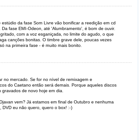
 estúdio da fase Som Livre vão bonificar a reedição em cd
 Da fase EMI-Odeon, até 'Alumbramento', é bom de ouvir.
gritado, com a voz esganiçada, no limite do agudo, o que
aga canções bonitas. O timbre grave dele, poucas vezes
ó na primeira fase - é muito mais bonito.
ar no mercado. Se for no nível de remixagem e
cos do Caetano então será demais. Porque aqueles discos
 gravados de novo hoje em dia.
 Djavan vem? Já estamos em final de Outubro e nenhuma
 DVD eu não quero, quero o box! :-)