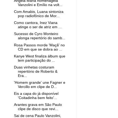
Ângela Maria homenageia
Vanzolini e Emílio na volt...
Com Amabis, Luana sintoniza
pop radiofônico de Mor...
Como cantora, Inez Viana
atinge o ser de atriz em ...
Sucesso de Cyro Monteiro
alonga repertório do samb...
Rosa Passos morde 'Maçã' no
CD em que se dobra ao ...
Kanye West finaliza álbum que
tem participação do ...
Duas vinhetas costuram
repertório de Roberto &
Era...
'Homem grande' une Fagner e
Vercillo em clipe de D...
Eis a capa do já disponível
'Coitadinha bem feito'...
Arantes grava em São Paulo
clipe de disco que revi...
Sai de cena Paulo Vanzolini,