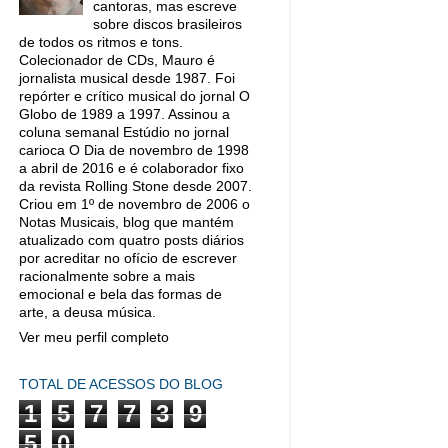
cantoras, mas escreve
sobre discos brasileiros
de todos os ritmos e tons.
Colecionador de CDs, Mauro é
jornalista musical desde 1987. Foi
repórter e crítico musical do jornal O
Globo de 1989 a 1997. Assinou a
coluna semanal Estúdio no jornal
carioca O Dia de novembro de 1998
a abril de 2016 e é colaborador fixo
da revista Rolling Stone desde 2007.
Criou em 1º de novembro de 2006 o
Notas Musicais, blog que mantém
atualizado com quatro posts diários
por acreditar no ofício de escrever
racionalmente sobre a mais
emocional e bela das formas de
arte, a deusa música.
Ver meu perfil completo
TOTAL DE ACESSOS DO BLOG
1
5
7
7
3
9
5
0