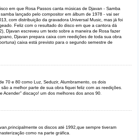
disco em que Rosa Passos canta músicas de Djavan - Samba
samba lançado pelo compositor em álbum de 1978 - vai ser
3, com distribuição da gravadora Universal Music, mas já foi
eado. Feliz com o resultado do disco em que a cantora dá
2), Djavan escreveu um texto sobre a maneira de Rosa fazer
lagoano, Djavan prepara caixa com reedições de toda sua obra
portuna) caixa está previsto para o segundo semestre de
de 70 e 80 como Luz, Seduzir, Alumbramento, os dois
são a melhor parte de sua obra fiquei feliz com as reedições.
de Acender" discaço! um dos melhores dos anos 90.
van,principalmente os discos até 1992,que sempre tiveram
asterização como na parte gráfica.