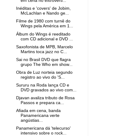
em cena no extroverti...
Inéditas e 'covers' de Jobim,
McLachlan e Nando ge...
Filme de 1980 com turnê do
Wings pela América em 1...
Álbum do Wings é reeditado
com CD adicional e DVD ...
Saxofonista de MPB, Marcelo
Martins toca jazz no C...
Sai no Brasil DVD que flagra
grupo The Who em show...
Obra de Luz norteia segundo
registro ao vivo do 'S...
Sururu na Roda lança CD e
DVD gravados ao vivo com...
Djavan avaliza tributo de Rosa
Passos e prepara ca...
Afiada em cena, banda
Panamericana verte
angústias...
Panamericana dá 'telecurso'
intensivo sobre o rock...