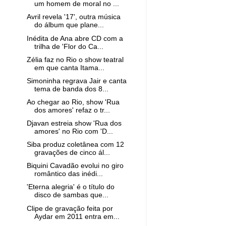
um homem de moral no ...
Avril revela '17', outra música
do álbum que plane...
Inédita de Ana abre CD com a
trilha de 'Flor do Ca...
Zélia faz no Rio o show teatral
em que canta Itama...
Simoninha regrava Jair e canta
tema de banda dos 8...
Ao chegar ao Rio, show 'Rua
dos amores' refaz o tr...
Djavan estreia show 'Rua dos
amores' no Rio com 'D...
Siba produz coletânea com 12
gravações de cinco ál...
Biquini Cavadão evolui no giro
romântico das inédi...
'Eterna alegria' é o título do
disco de sambas que...
Clipe de gravação feita por
Aydar em 2011 entra em...