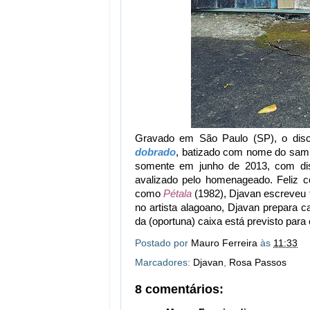
Gravado em São Paulo (SP), o di
dobrado
, batizado com nome do samb
somente em junho de 2013, com dist
avalizado pelo homenageado. Feliz 
como
Pétala
(1982), Djavan escreveu t
no artista alagoano, Djavan prepara 
da (oportuna) caixa está previsto par
Postado por
Mauro Ferreira
às
11:33
Marcadores:
Djavan
,
Rosa Passos
8 comentários: