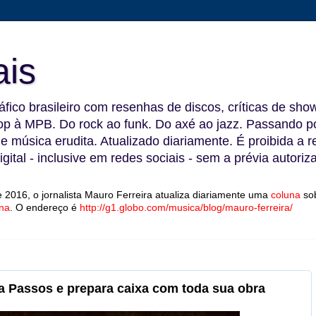
ais
fico brasileiro com resenhas de discos, críticas de show
 à MPB. Do rock ao funk. Do axé ao jazz. Passando por
 e música erudita. Atualizado diariamente. É proibida a 
gital - inclusive em redes sociais - sem a prévia autoriz
 2016, o jornalista Mauro Ferreira atualiza diariamente uma
coluna
so
na
.
O endereço é
http://g1.globo.com/musica/blog/mauro-ferreira/
sa Passos e prepara caixa com toda sua obra