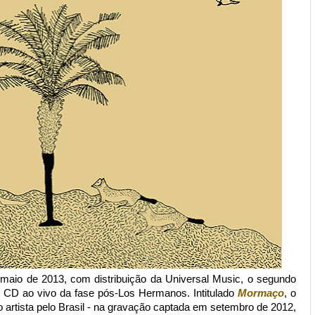
maio de 2013, com distribuição da Universal Music, o segundo
o CD ao vivo da fase pós-Los Hermanos. Intitulado
Mormaço
, o
o artista pelo Brasil - na gravação captada em setembro de 2012,