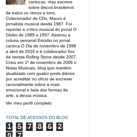
cantoras, mas escreve
sobre discos brasileiros
de todos os ritmos e tons.
Colecionador de CDs, Mauro é
jornalista musical desde 1987. Foi
repórter e crítico musical do jornal O
Globo de 1989 a 1997. Assinou a
coluna semanal Estúdio no jornal
carioca O Dia de novembro de 1998
a abril de 2016 e é colaborador fixo
da revista Rolling Stone desde 2007.
Criou em 1º de novembro de 2006 o
Notas Musicais, blog que mantém
atualizado com quatro posts diários
por acreditar no ofício de escrever
racionalmente sobre a mais
emocional e bela das formas de
arte, a deusa música.
Ver meu perfil completo
TOTAL DE ACESSOS DO BLOG
1
5
7
8
6
2
9
7