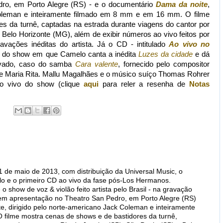
ro, em Porto Alegre (RS) - e o documentário
Dama da noite
,
 Coleman e inteiramente filmado em 8 mm e em 16 mm. O filme
s da turnê, captadas na estrada durante viagens do cantor por
 Belo Horizonte (MG), além de exibir números ao vivo feitos por
ações inéditas do artista. Já o CD - intitulado
Ao vivo no
o do show em que Camelo canta a inédita
Luzes da cidade
e dá
avado, caso do samba
Cara valente
, fornecido pelo compositor
e Maria Rita. Mallu Magalhães e o músico suíço Thomas Rohrer
ao vivo do show (clique
aqui
para reler a resenha de
Notas
 de maio de 2013, com distribuição da Universal Music, o
lo e o primeiro CD ao vivo da fase pós-Los Hermanos.
o show de voz & violão feito artista pelo Brasil - na gravação
m apresentação no Theatro San Pedro, em Porto Alegre (RS)
e, dirigido pelo norte-americano Jack Coleman e inteiramente
filme mostra cenas de shows e de bastidores da turnê,