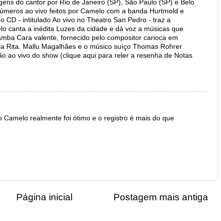
gens do cantor por Rio de Janeiro (SP), São Paulo (SP) e Belo
números ao vivo feitos por Camelo com a banda Hurtmold e
 o CD - intitulado Ao vivo no Theatro San Pedro - traz a
 canta a inédita Luzes da cidade e dá voz a músicas que
mba Cara valente, fornecido pelo compositor carioca em
ia Rita. Mallu Magalhães e o músico suíço Thomas Rohrer
o ao vivo do show (clique aqui para reler a resenha de Notas
o Camelo realmente foi ótimo e o registro é mais do que
Página inicial
Postagem mais antiga