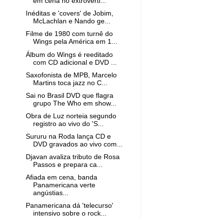
em cena no extroverti...
Inéditas e 'covers' de Jobim,
McLachlan e Nando ge...
Filme de 1980 com turnê do
Wings pela América em 1...
Álbum do Wings é reeditado
com CD adicional e DVD ...
Saxofonista de MPB, Marcelo
Martins toca jazz no C...
Sai no Brasil DVD que flagra
grupo The Who em show...
Obra de Luz norteia segundo
registro ao vivo do 'S...
Sururu na Roda lança CD e
DVD gravados ao vivo com...
Djavan avaliza tributo de Rosa
Passos e prepara ca...
Afiada em cena, banda
Panamericana verte
angústias...
Panamericana dá 'telecurso'
intensivo sobre o rock...