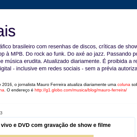
ais
fico brasileiro com resenhas de discos, críticas de show
 à MPB. Do rock ao funk. Do axé ao jazz. Passando por
 e música erudita. Atualizado diariamente. É proibida a 
gital - inclusive em redes sociais - sem a prévia autoriz
 2016, o jornalista Mauro Ferreira atualiza diariamente uma
coluna
so
na
.
O endereço é
http://g1.globo.com/musica/blog/mauro-ferreira/
13
vivo e DVD com gravação de show e filme