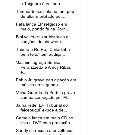
a Taiguara é editado ...
Temporão sai solo no tom pop
de álbum pilotado por...
Fafá lança EP religioso em
maio, pondo fé na 'Jorn...
Bibi vai eternizar histórias e
canções de show em ...
Tributo a Ro Ro, 'Coitadinha
bem feito' tem audiçã...
'Jasmin' agrega Senise,
Peranzzetta e Amoy Ribas
e...
Fábio Jr. grava participação em
música do segundo ...
Velha Guarda da Portela grava
samba começado por M...
Já na rede, EP 'Tribunal do
feicebuqui' expõe a de...
Camelo lança em maio CD ao
vivo e DVD com gravação...
Sandy se recusa a envelhecer