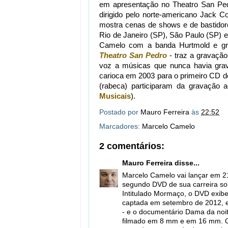
em apresentação no Theatro San Ped
dirigido pelo norte-americano Jack
mostra cenas de shows e de bastidore
Rio de Janeiro (SP), São Paulo (SP) e
Camelo com a banda Hurtmold e grav
Theatro San Pedro
- traz a gravaçã
voz a músicas que nunca havia gr
carioca em 2003 para o primeiro CD d
(rabeca) participaram da gravação 
Musicais
).
Postado por
Mauro Ferreira
às
22:52
Marcadores:
Marcelo Camelo
2 comentários:
Mauro Ferreira
disse...
Marcelo Camelo vai lançar em 21
segundo DVD de sua carreira so
Intitulado Mormaço, o DVD exibe 
captada em setembro de 2012, e
- e o documentário Dama da noit
filmado em 8 mm e em 16 mm. O 