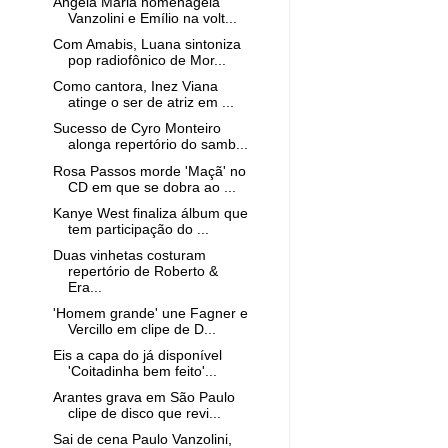
Ângela Maria homenageia
Vanzolini e Emílio na volt...
Com Amabis, Luana sintoniza
pop radiofônico de Mor...
Como cantora, Inez Viana
atinge o ser de atriz em ...
Sucesso de Cyro Monteiro
alonga repertório do samb...
Rosa Passos morde 'Maçã' no
CD em que se dobra ao ...
Kanye West finaliza álbum que
tem participação do ...
Duas vinhetas costuram
repertório de Roberto &
Era...
'Homem grande' une Fagner e
Vercillo em clipe de D...
Eis a capa do já disponível
'Coitadinha bem feito'...
Arantes grava em São Paulo
clipe de disco que revi...
Sai de cena Paulo Vanzolini,