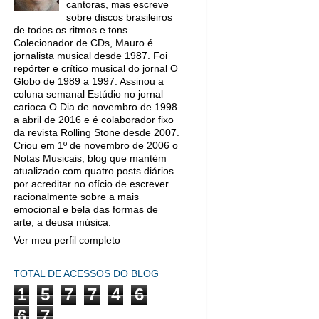
cantoras, mas escreve
sobre discos brasileiros
de todos os ritmos e tons.
Colecionador de CDs, Mauro é
jornalista musical desde 1987. Foi
repórter e crítico musical do jornal O
Globo de 1989 a 1997. Assinou a
coluna semanal Estúdio no jornal
carioca O Dia de novembro de 1998
a abril de 2016 e é colaborador fixo
da revista Rolling Stone desde 2007.
Criou em 1º de novembro de 2006 o
Notas Musicais, blog que mantém
atualizado com quatro posts diários
por acreditar no ofício de escrever
racionalmente sobre a mais
emocional e bela das formas de
arte, a deusa música.
Ver meu perfil completo
TOTAL DE ACESSOS DO BLOG
1
5
7
7
4
6
6
7