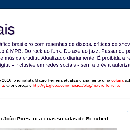
ais
fico brasileiro com resenhas de discos, críticas de show
 à MPB. Do rock ao funk. Do axé ao jazz. Passando por
 e música erudita. Atualizado diariamente. É proibida a 
gital - inclusive em redes sociais - sem a prévia autoriz
 2016, o jornalista Mauro Ferreira atualiza diariamente uma
coluna
so
na
.
O endereço é
http://g1.globo.com/musica/blog/mauro-ferreira/
a João Pires toca duas sonatas de Schubert