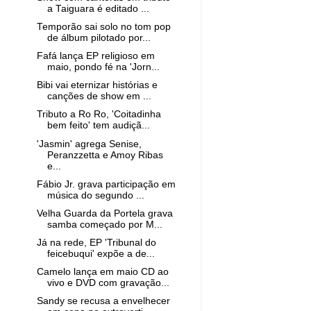
a Taiguara é editado ...
Temporão sai solo no tom pop
de álbum pilotado por...
Fafá lança EP religioso em
maio, pondo fé na 'Jorn...
Bibi vai eternizar histórias e
canções de show em ...
Tributo a Ro Ro, 'Coitadinha
bem feito' tem audiçã...
'Jasmin' agrega Senise,
Peranzzetta e Amoy Ribas
e...
Fábio Jr. grava participação em
música do segundo ...
Velha Guarda da Portela grava
samba começado por M...
Já na rede, EP 'Tribunal do
feicebuqui' expõe a de...
Camelo lança em maio CD ao
vivo e DVD com gravação...
Sandy se recusa a envelhecer