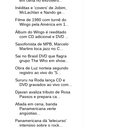
em cena no extroverti...
Inéditas e 'covers' de Jobim,
McLachlan e Nando ge...
Filme de 1980 com turnê do
Wings pela América em 1...
Álbum do Wings é reeditado
com CD adicional e DVD ...
Saxofonista de MPB, Marcelo
Martins toca jazz no C...
Sai no Brasil DVD que flagra
grupo The Who em show...
Obra de Luz norteia segundo
registro ao vivo do 'S...
Sururu na Roda lança CD e
DVD gravados ao vivo com...
Djavan avaliza tributo de Rosa
Passos e prepara ca...
Afiada em cena, banda
Panamericana verte
angústias...
Panamericana dá 'telecurso'
intensivo sobre o rock...