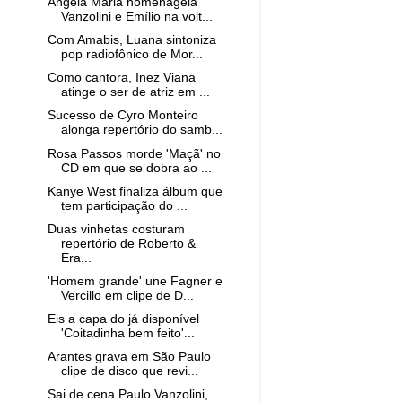
Ângela Maria homenageia
Vanzolini e Emílio na volt...
Com Amabis, Luana sintoniza
pop radiofônico de Mor...
Como cantora, Inez Viana
atinge o ser de atriz em ...
Sucesso de Cyro Monteiro
alonga repertório do samb...
Rosa Passos morde 'Maçã' no
CD em que se dobra ao ...
Kanye West finaliza álbum que
tem participação do ...
Duas vinhetas costuram
repertório de Roberto &
Era...
'Homem grande' une Fagner e
Vercillo em clipe de D...
Eis a capa do já disponível
'Coitadinha bem feito'...
Arantes grava em São Paulo
clipe de disco que revi...
Sai de cena Paulo Vanzolini,