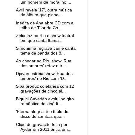
um homem de moral no ...
Avril revela '17', outra música
do álbum que plane...
Inédita de Ana abre CD com a
trilha de 'Flor do Ca...
Zélia faz no Rio o show teatral
em que canta Itama...
Simoninha regrava Jair e canta
tema de banda dos 8...
Ao chegar ao Rio, show 'Rua
dos amores' refaz o tr...
Djavan estreia show 'Rua dos
amores' no Rio com 'D...
Siba produz coletânea com 12
gravações de cinco ál...
Biquini Cavadão evolui no giro
romântico das inédi...
'Eterna alegria' é o título do
disco de sambas que...
Clipe de gravação feita por
Aydar em 2011 entra em...