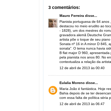
3 comentários:
Mauro Ferreira
disse...
Pianista portuguesa de 64 anos 
destacou no meio erudito ao toc
- 1828), um dos mestres do rom
gravadora alemã Deutsche Gramm
artista põe o toque de seu piano
Sonata nº 16 in A minor D 845,
sonata". O tema nunca havia sid
B flat major D 960, apresentada
pela pianista nos anos 80. No e
contextualiza a relação da artis
12 de abril de 2013 às 00:40
Eulalia Moreno
disse...
Maria João é fantástica. Hoje r
Bahia depois de se ter desencan
com essa falta de política séria 
12 de abril de 2013 às 06:47