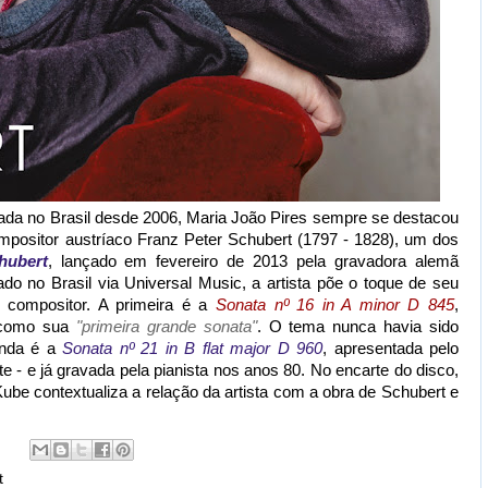
cada no Brasil desde 2006, Maria João Pires sempre se destacou
ompositor austríaco Franz Peter Schubert (1797 - 1828), um dos
hubert
, lançado em fevereiro de 2013 pela gravadora alemã
 no Brasil via Universal Music, a artista põe o toque de seu
 compositor. A primeira é a
Sonata nº 16 in A minor D 845
,
 como sua
"primeira grande sonata"
. O tema nunca havia sido
unda é a
Sonata nº 21 in B flat major D 960
, apresentada pelo
 - e já gravada pela pianista nos anos 80. No encarte do disco,
ube contextualiza a relação da artista com a obra de Schubert e
t