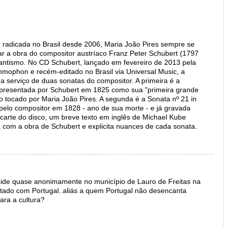
, radicada no Brasil desde 2006, Maria João Pires sempre se
ar a obra do compositor austríaco Franz Peter Schubert (1797
antismo. No CD Schubert, lançado em fevereiro de 2013 pela
ophon e recém-editado no Brasil via Universal Music, a
 a serviço de duas sonatas do compositor. A primeira é a
 apresentada por Schubert em 1825 como sua "primeira grande
o tocado por Maria João Pires. A segunda é a Sonata nº 21 in
 pelo compositor em 1828 - ano de sua morte - e já gravada
ncarte do disco, um breve texto em inglês de Michael Kube
ta com a obra de Schubert e explicita nuances de cada sonata.
eside quase anonimamente no município de Lauro de Freitas na
tado com Portugal..aliás a quem Portugal não desencanta
para a cultura?