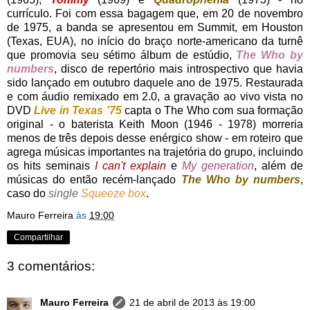
currículo. Foi com essa bagagem que, em 20 de novembro
de 1975, a banda se apresentou em Summit, em Houston
(Texas, EUA), no início do braço norte-americano da turnê
que promovia seu sétimo álbum de estúdio,
The Who by
numbers
, disco de repertório mais introspectivo que havia
sido lançado em outubro daquele ano de 1975. Restaurada
e com áudio remixado em 2.0, a gravação ao vivo vista no
DVD
Live in Texas '75
capta o The Who com sua formação
original - o baterista Keith Moon (1946 - 1978) morreria
menos de três depois desse enérgico show - em roteiro que
agrega músicas importantes na trajetória do grupo, incluindo
os hits seminais
I can't explain
e
My generation
, além de
músicas do então recém-lançado
The Who by numbers
,
caso do
single
Squeeze box
.
Mauro Ferreira
às
19:00
Compartilhar
3 comentários:
Mauro Ferreira
21 de abril de 2013 às 19:00