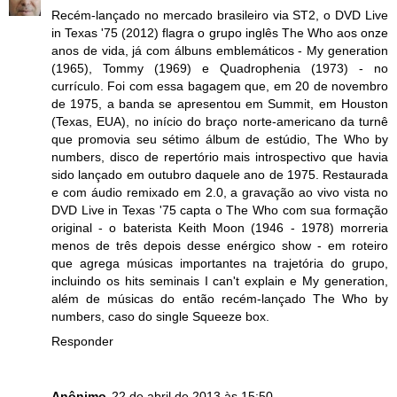
Recém-lançado no mercado brasileiro via ST2, o DVD Live
in Texas '75 (2012) flagra o grupo inglês The Who aos onze
anos de vida, já com álbuns emblemáticos - My generation
(1965), Tommy (1969) e Quadrophenia (1973) - no
currículo. Foi com essa bagagem que, em 20 de novembro
de 1975, a banda se apresentou em Summit, em Houston
(Texas, EUA), no início do braço norte-americano da turnê
que promovia seu sétimo álbum de estúdio, The Who by
numbers, disco de repertório mais introspectivo que havia
sido lançado em outubro daquele ano de 1975. Restaurada
e com áudio remixado em 2.0, a gravação ao vivo vista no
DVD Live in Texas '75 capta o The Who com sua formação
original - o baterista Keith Moon (1946 - 1978) morreria
menos de três depois desse enérgico show - em roteiro
que agrega músicas importantes na trajetória do grupo,
incluindo os hits seminais I can't explain e My generation,
além de músicas do então recém-lançado The Who by
numbers, caso do single Squeeze box.
Responder
Anônimo
22 de abril de 2013 às 15:50