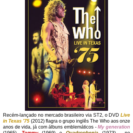
Recém-lançado no mercado brasileiro via ST2, o DVD
Live
in Texas '75
(2012) flagra o grupo inglês The Who aos onze
anos de vida, já com álbuns emblemáticos -
My generation
(1965),
Tommy
(1969) e
Quadrophenia
(1973) - no