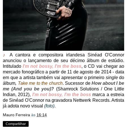
♪
A cantora e compositora irlandesa Sinéad O'Connor
anunciou o lançamento de seu décimo álbum de estúdio.
Intitulado
I'm not bossy, I'm the boss
, o CD vai chegar ao
mercado fonográfico a partir de 11 de agosto de 2014 - data
em que a artista também vai apresentar o primeiro
single
do
álbum
,
Take me to the church
. Sucessor de
How about I be
me (And you be you)?
(Shamrock Solutions / One Little
Indian, 2012),
I'm not bossy, I'm the boss
marca a estreia
de Sinéad O'Connor na gravadora Nettwerk Records. Artista
já adota novo visual
(foto)
.
Mauro Ferreira
às
16:14
Compartilhar