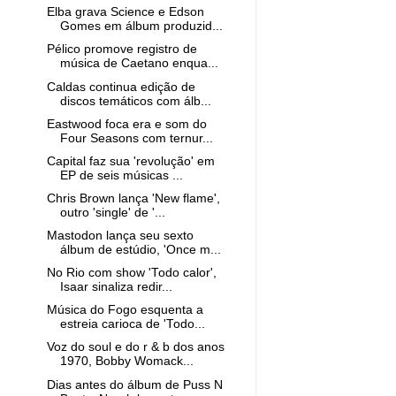
Elba grava Science e Edson
Gomes em álbum produzid...
Pélico promove registro de
música de Caetano enqua...
Caldas continua edição de
discos temáticos com álb...
Eastwood foca era e som do
Four Seasons com ternur...
Capital faz sua 'revolução' em
EP de seis músicas ...
Chris Brown lança 'New flame',
outro 'single' de '...
Mastodon lança seu sexto
álbum de estúdio, 'Once m...
No Rio com show 'Todo calor',
Isaar sinaliza redir...
Música do Fogo esquenta a
estreia carioca de 'Todo...
Voz do soul e do r & b dos anos
1970, Bobby Womack...
Dias antes do álbum de Puss N