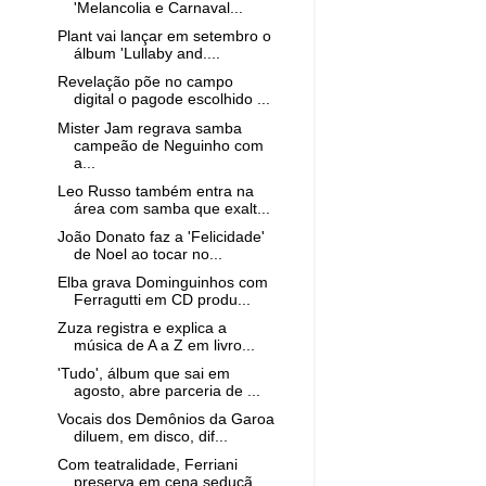
'Melancolia e Carnaval...
Plant vai lançar em setembro o
álbum 'Lullaby and....
Revelação põe no campo
digital o pagode escolhido ...
Mister Jam regrava samba
campeão de Neguinho com
a...
Leo Russo também entra na
área com samba que exalt...
João Donato faz a 'Felicidade'
de Noel ao tocar no...
Elba grava Dominguinhos com
Ferragutti em CD produ...
Zuza registra e explica a
música de A a Z em livro...
'Tudo', álbum que sai em
agosto, abre parceria de ...
Vocais dos Demônios da Garoa
diluem, em disco, dif...
Com teatralidade, Ferriani
preserva em cena seduçã...