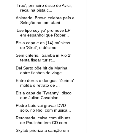
'True', primeiro disco de Avicii,
recai na pista c...
Animado, Brown celebra país e
Seleção no tom ufani...
'Ese tipo soy yo' promove EP
em espanhol que Rober...
Eis a capa e as (14) músicas
de 'Strut', o décimo ...
Sem critério, 'Samba in Rio 2'
tenta fisgar turist...
Del Sarto põe hit de Marina
entre flashes de viage...
Entre dores e dengos, 'Zerima'
molda o retrato de ...
Eis a capa de 'Tyranny', disco
que Julian Casablan...
Pedro Luís vai gravar DVD
solo, no Rio, com música...
Retomada, caixa com álbuns
de Paulinho tem CD com ...
Skylab prioriza a canção em