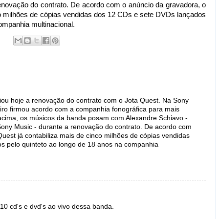
renovação do contrato. De acordo com o anúncio da gravadora, o
nco milhões de cópias vendidas dos 12 CDs e sete DVDs lançados
ompanhia multinacional.
iou hoje a renovação do contrato com o Jota Quest. Na Sony
iro firmou acordo com a companhia fonográfica para mais
o acima, os músicos da banda posam com Alexandre Schiavo -
da Sony Music - durante a renovação do contrato. De acordo com
uest já contabiliza mais de cinco milhões de cópias vendidas
s pelo quinteto ao longo de 18 anos na companhia
 10 cd's e dvd's ao vivo dessa banda.