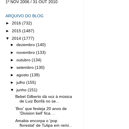
1º NOV 2006 / 31 OUT 2010
ARQUIVO DO BLOG
►
2016
(732)
►
2015
(1487)
▼
2014
(1777)
►
dezembro
(140)
►
novembro
(133)
►
outubro
(134)
►
setembro
(130)
►
agosto
(138)
►
julho
(155)
▼
junho
(151)
Bebel Gilberto dá voz à música
de Luiz Bonfá no se...
'Box' que festeja 20 anos de
'Division bell' fica ...
Amabis encorpa o 'pop
florestal' de Tulipa em remi...