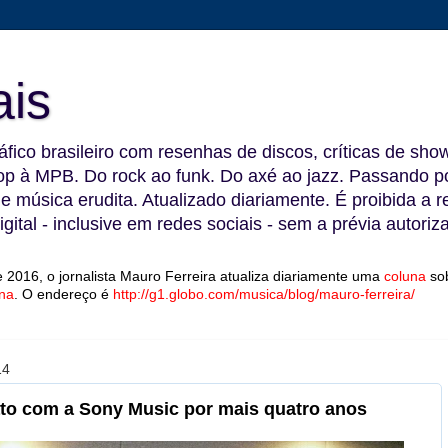
ais
fico brasileiro com resenhas de discos, críticas de show
 à MPB. Do rock ao funk. Do axé ao jazz. Passando por
 e música erudita. Atualizado diariamente. É proibida a 
gital - inclusive em redes sociais - sem a prévia autoriz
 2016, o jornalista Mauro Ferreira atualiza diariamente uma
coluna
so
na
.
O endereço é
http://g1.globo.com/musica/blog/mauro-ferreira/
14
ato com a Sony Music por mais quatro anos