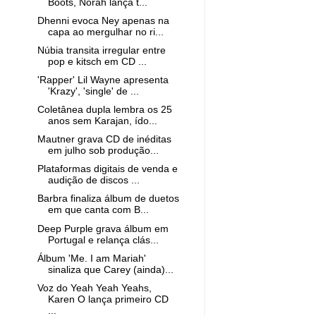
Boots, Norah lança t...
Dhenni evoca Ney apenas na
capa ao mergulhar no ri...
Núbia transita irregular entre
pop e kitsch em CD ...
'Rapper' Lil Wayne apresenta
'Krazy', 'single' de ...
Coletânea dupla lembra os 25
anos sem Karajan, ído...
Mautner grava CD de inéditas
em julho sob produção...
Plataformas digitais de venda e
audição de discos ...
Barbra finaliza álbum de duetos
em que canta com B...
Deep Purple grava álbum em
Portugal e relança clás...
Álbum 'Me. I am Mariah'
sinaliza que Carey (ainda)...
Voz do Yeah Yeah Yeahs,
Karen O lança primeiro CD
...