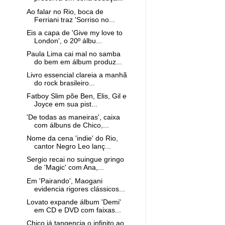
Ao falar no Rio, boca de
Ferriani traz 'Sorriso no...
Eis a capa de 'Give my love to
London', o 20º álbu...
Paula Lima cai mal no samba
do bem em álbum produz...
Livro essencial clareia a manhã
do rock brasileiro...
Fatboy Slim põe Ben, Elis, Gil e
Joyce em sua pist...
'De todas as maneiras', caixa
com álbuns de Chico,...
Nome da cena 'indie' do Rio,
cantor Negro Leo lanç...
Sergio recai no suingue gringo
de 'Magic' com Ana,...
Em 'Pairando', Maogani
evidencia rigores clássicos...
Lovato expande álbum 'Demi'
em CD e DVD com faixas...
Chico já tangencia o infinito ao