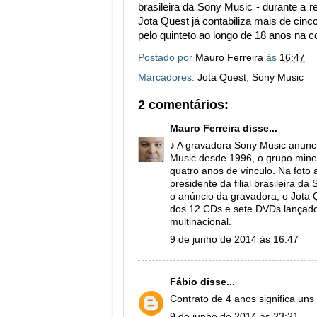
brasileira da Sony Music - durante a 
Jota Quest já contabiliza mais de ci
pelo quinteto ao longo de 18 anos na c
Postado por
Mauro Ferreira
às
16:47
Marcadores:
Jota Quest
,
Sony Music
2 comentários:
Mauro Ferreira
disse...
♪ A gravadora Sony Music anunc
Music desde 1996, o grupo mine
quatro anos de vínculo. Na fot
presidente da filial brasileira 
o anúncio da gravadora, o Jota Q
dos 12 CDs e sete DVDs lançado
multinacional.
9 de junho de 2014 às 16:47
Fábio
disse...
Contrato de 4 anos significa uns
9 de junho de 2014 às 23:21