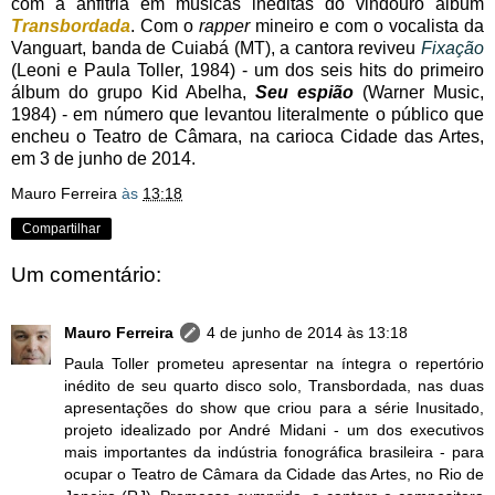
com a anfitriã em músicas inéditas do vindouro álbum
Transbordada
. Com o
rapper
mineiro e com o vocalista da
Vanguart, banda de Cuiabá (MT), a cantora reviveu
Fixação
(Leoni e Paula Toller, 1984) - um dos seis hits do primeiro
álbum do grupo Kid Abelha,
Seu espião
(Warner Music,
1984) - em número que levantou literalmente o público que
encheu o Teatro de Câmara, na carioca Cidade das Artes,
em 3 de junho de 2014.
Mauro Ferreira
às
13:18
Compartilhar
Um comentário:
Mauro Ferreira
4 de junho de 2014 às 13:18
Paula Toller prometeu apresentar na íntegra o repertório
inédito de seu quarto disco solo, Transbordada, nas duas
apresentações do show que criou para a série Inusitado,
projeto idealizado por André Midani - um dos executivos
mais importantes da indústria fonográfica brasileira - para
ocupar o Teatro de Câmara da Cidade das Artes, no Rio de