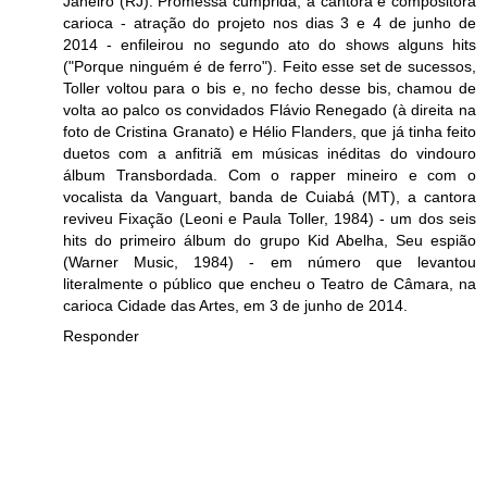
Janeiro (RJ). Promessa cumprida, a cantora e compositora
carioca - atração do projeto nos dias 3 e 4 de junho de
2014 - enfileirou no segundo ato do shows alguns hits
("Porque ninguém é de ferro"). Feito esse set de sucessos,
Toller voltou para o bis e, no fecho desse bis, chamou de
volta ao palco os convidados Flávio Renegado (à direita na
foto de Cristina Granato) e Hélio Flanders, que já tinha feito
duetos com a anfitriã em músicas inéditas do vindouro
álbum Transbordada. Com o rapper mineiro e com o
vocalista da Vanguart, banda de Cuiabá (MT), a cantora
reviveu Fixação (Leoni e Paula Toller, 1984) - um dos seis
hits do primeiro álbum do grupo Kid Abelha, Seu espião
(Warner Music, 1984) - em número que levantou
literalmente o público que encheu o Teatro de Câmara, na
carioca Cidade das Artes, em 3 de junho de 2014.
Responder