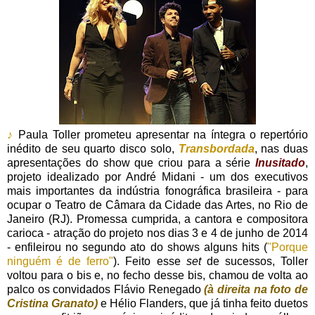
♪
Paula Toller prometeu apresentar na íntegra o repertório
inédito de seu quarto disco solo,
Transbordada
, nas duas
apresentações do show que criou para a série
Inusitado
,
projeto idealizado por André Midani - um dos executivos
mais importantes da indústria fonográfica brasileira - para
ocupar o Teatro de Câmara da Cidade das Artes, no Rio de
Janeiro (RJ). Promessa cumprida, a cantora e compositora
carioca - atração do projeto nos dias 3 e 4 de junho de 2014
- enfileirou no segundo ato do shows alguns hits (
"Porque
ninguém é de ferro"
). Feito esse
set
de sucessos, Toller
voltou para o bis e, no fecho desse bis, chamou de volta ao
palco os convidados Flávio Renegado
(à direita na foto de
Cristina Granato)
e Hélio Flanders, que já tinha feito duetos